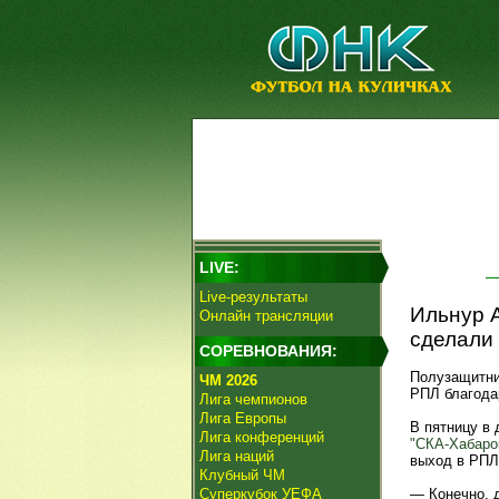
LIVE:
Live-результаты
Ильнур А
Онлайн трансляции
сделали 
СОРЕВНОВАНИЯ:
Полузащитни
ЧМ 2026
РПЛ благода
Лига чемпионов
Лига Европы
В пятницу в
Лига конференций
"СКА-Хабаро
Лига наций
выход в РПЛ
Клубный ЧМ
Суперкубок УЕФА
— Конечно, д