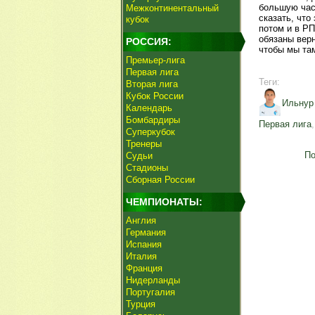
большую час
Межконтинентальный
сказать, что
кубок
потом и в РП
обязаны вер
РОССИЯ:
чтобы мы та
Премьер-лига
Первая лига
Теги:
Вторая лига
Кубок России
Ильнур
Календарь
Бомбардиры
Первая лига
Суперкубок
Тренеры
По
Судьи
Стадионы
Сборная России
ЧЕМПИОНАТЫ:
Англия
Германия
Испания
Италия
Франция
Нидерланды
Португалия
Турция