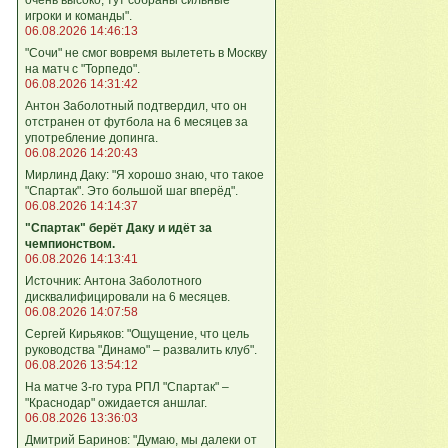
игроки и команды".
06.08.2026 14:46:13
"Сочи" не смог вовремя вылететь в Москву
на матч с "Торпедо".
06.08.2026 14:31:42
Антон Заболотный подтвердил, что он
отстранен от футбола на 6 месяцев за
употребление допинга.
06.08.2026 14:20:43
Мирлинд Даку: "Я хорошо знаю, что такое
"Спартак". Это большой шаг вперёд".
06.08.2026 14:14:37
"Спартак" берёт Даку и идёт за
чемпионством.
06.08.2026 14:13:41
Источник: Антона Заболотного
дисквалифицировали на 6 месяцев.
06.08.2026 14:07:58
Сергей Кирьяков: "Ощущение, что цель
руководства "Динамо" – развалить клуб".
06.08.2026 13:54:12
На матче 3-го тура РПЛ "Спартак" –
"Краснодар" ожидается аншлаг.
06.08.2026 13:36:03
Дмитрий Баринов: "Думаю, мы далеки от