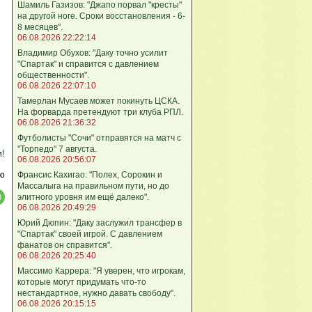
Шамиль Газизов: "Джапо порвал "кресты"
на другой ноге. Сроки восстановления - 6-
8 месяцев".
06.08.2026 22:22:14
Владимир Обухов: "Даку точно усилит
"Спартак" и справится с давлением
общественности".
06.08.2026 22:07:10
Тамерлан Мусаев может покинуть ЦСКА.
На форварда претендуют три клуба РПЛ.
06.08.2026 21:36:32
Футболисты "Сочи" отправятся на матч с
"Торпедо" 7 августа.
м!
06.08.2026 20:56:07
ю
Франсис Кахигао: "Полех, Сорокин и
Массалыга на правильном пути, но до
элитного уровня им ещё далеко".
06.08.2026 20:49:29
Юрий Дюпин: "Даку заслужил трансфер в
"Спартак" своей игрой. С давлением
фанатов он справится".
06.08.2026 20:25:40
Массимо Каррера: "Я уверен, что игрокам,
которые могут придумать что-то
нестандартное, нужно давать свободу".
06.08.2026 20:15:15