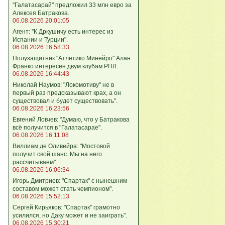
"Галатасарай" предложил 33 млн евро за
Алексея Батракова.
06.08.2026 20:01:05
Агент: "К Дркушичу есть интерес из
Испании и Турции".
06.08.2026 16:58:33
Полузащитник "Атлетико Минейро" Алан
Франко интересен двум клубам РПЛ.
06.08.2026 16:44:43
Николай Наумов: "Локомотиву" не в
первый раз предсказывают крах, а он
существовал и будет существовать".
06.08.2026 16:23:56
Евгений Ловчев: "Думаю, что у Батракова
всё получится в "Галатасарае".
06.08.2026 16:11:08
Виллиам де Оливейра: "Мостовой
получит свой шанс. Мы на него
рассчитываем".
06.08.2026 16:06:34
Игорь Дмитриев: "Спартак" с нынешним
составом может стать чемпионом".
06.08.2026 15:52:13
Сергей Кирьяков: "Спартак" грамотно
усилился, но Даку может и не заиграть".
06.08.2026 15:30:21