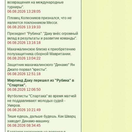
возвращения на международные
турниры".
06.08.2026 13:28:05
Пловец Колесников признался, что не
является поклонником Месси.
06.08.2026 13:19:33
Президент "Рубина": "Даку внёс огромный
вклад в результаты и развитие команды".
06.08.2026 13:16:18
Махачкалинское близко к приобретению
полузащитника сборной Мавритании.
06.08.2026 13:04:22
Защитник махачкалинского "Динамо" Ян
Джапо порвал "кресты".
06.08.2026 12:51:18
Мирлинд Даку перешел из "Рубина" в
"Спартак".
06.08.2026 12:06:50
Футболисты "Спартака" во время матчей
не поддавливают молодых судей -
Умяров.
06.08.2026 10:21:49
Тише едешь, дальше будешь. Как Шварц
заводит Динамо-машину.
06.08.2026 08:34:45
Батраков согласился на переход в