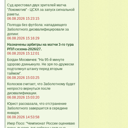
Суд арестовал двух зрителей матча
"Локомотив" - ЦСКА за запуск сигнальной
ракеты.
06.08.2026 15:23:15
Полгода без футбола: нападающего
Заболотного дисквалифицировали за
допинг.
06.08.2026 15:16:29
Назначены арбитры на матчи 3-го тура
РПЛ сезона-2026/27.
06.08.2026 15:12:01
Богдан Москвичев: "На 95‑й минуте
здорово дзинькнуло. Не зря по‑дружески
подтолкнул штангу перед вторым
таймом".
06.08.2026 15:03:25
Колосков считает, что Заболотному будет
непросто вернуться после
дисквалификации.
06.08.2026 15:03:20
Юрист рассказала, что отстранение
Заболотного завершится в середине
января.
06.08.2026 14:53:58
Икер Посо: "Чемпионат России оцениваю
очень высоко, тут собраны сильные