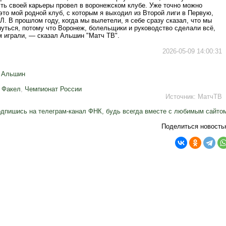
ть своей карьеры провел в воронежском клубе. Уже точно можно
 это мой родной клуб, с которым я выходил из Второй лиги в Первую,
Л. В прошлом году, когда мы вылетели, я себе сразу сказал, что мы
нуться, потому что Воронеж, болельщики и руководство сделали всё,
м играли, — сказал Альшин "Матч ТВ".
2026-05-09 14:00:31
 Альшин
,
Факел
,
Чемпионат России
Источник:
МатчТВ
дпишись на телеграм-канал ФНК, будь всегда вместе с любимым сайто
Поделиться новость