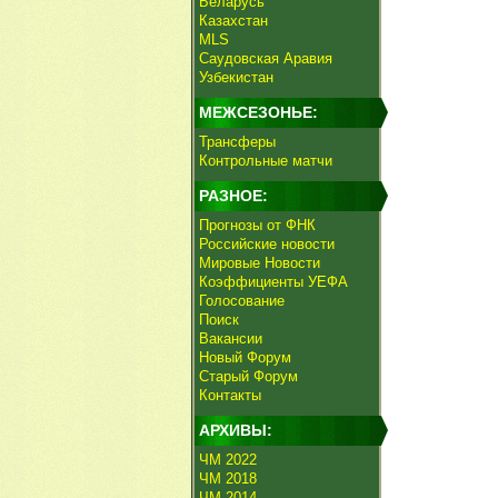
Беларусь
Казахстан
MLS
Саудовская Аравия
Узбекистан
МЕЖСЕЗОНЬЕ:
Трансферы
Контрольные матчи
РАЗНОЕ:
Прогнозы от ФНК
Российские новости
Мировые Новости
Коэффициенты УЕФА
Голосование
Поиск
Вакансии
Новый Форум
Старый Форум
Контакты
АРХИВЫ:
ЧМ 2022
ЧМ 2018
ЧМ 2014