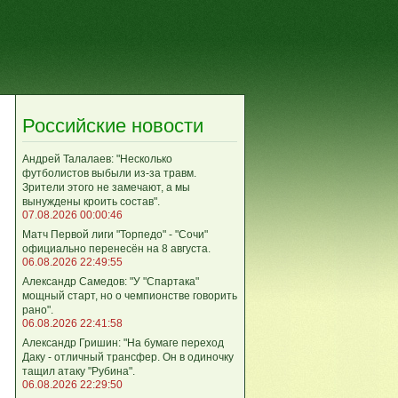
Российские новости
Андрей Талалаев: "Несколько
футболистов выбыли из-за травм.
Зрители этого не замечают, а мы
вынуждены кроить состав".
07.08.2026 00:00:46
Матч Первой лиги "Торпедо" - "Сочи"
официально перенесён на 8 августа.
06.08.2026 22:49:55
Александр Самедов: "У "Спартака"
мощный старт, но о чемпионстве говорить
рано".
06.08.2026 22:41:58
Александр Гришин: "На бумаге переход
Даку - отличный трансфер. Он в одиночку
тащил атаку "Рубина".
06.08.2026 22:29:50