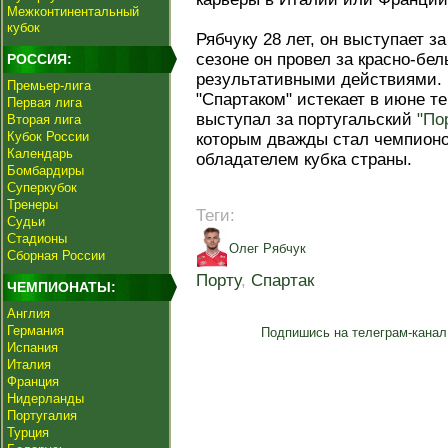
Межконтинентальный
кубок
Рябчуку 28 лет, он выступает за
сезоне он провел за красно-бе
РОССИЯ:
результативными действиями. 
Премьер-лига
"Спартаком" истекает в июне те
Первая лига
выступал за португальский
"По
Вторая лига
Кубок России
которым дважды стал чемпионо
Календарь
обладателем кубка страны.
Бомбардиры
Суперкубок
Тренеры
Теги:
Судьи
Стадионы
Олег Рябчук
Сборная России
Порту
,
Спартак
ЧЕМПИОНАТЫ:
Англия
Германия
Подпишись на телеграм-канал
Испания
Италия
Франция
Нидерланды
Португалия
Турция