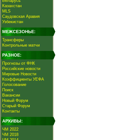
Беларусь
Казахстан
MLS
Саудовская Аравия
Узбекистан
МЕЖСЕЗОНЬЕ:
Трансферы
Контрольные матчи
РАЗНОЕ:
Прогнозы от ФНК
Российские новости
Мировые Новости
Коэффициенты УЕФА
Голосование
Поиск
Вакансии
Новый Форум
Старый Форум
Контакты
АРХИВЫ:
ЧМ 2022
ЧМ 2018
ЧМ 2014