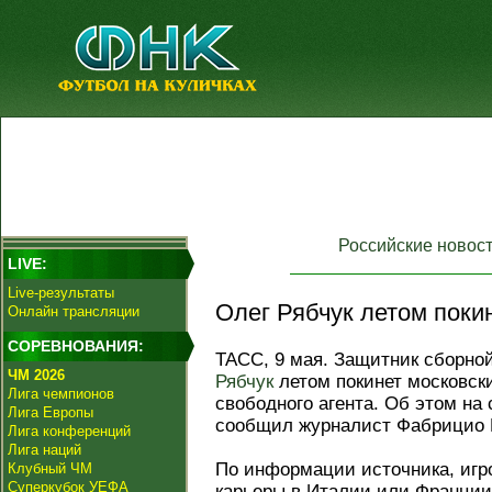
Российские новос
LIVE:
Live-результаты
Олег Рябчук летом покин
Онлайн трансляции
СОРЕВНОВАНИЯ:
ТАСС, 9 мая. Защитник сборн
ЧМ 2026
Рябчук
летом покинет московс
Лига чемпионов
свободного агента. Об этом на 
Лига Европы
сообщил журналист Фабрицио 
Лига конференций
Лига наций
По информации источника, игр
Клубный ЧМ
Суперкубок УЕФА
карьеры в Италии или Франции