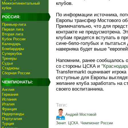
клубов.
Межконтинентальный
кубок
По информации источника, пот
РОССИЯ:
Европы трансфер Мостового об
Премьер-лига
Примечательно, что для предс
Первая лига
контракте не предусмотрена. Эт
Вторая лига
клубам придется вступать в пр
Кубок России
сине-бело-голубых и пытаться 
Календарь
наверняка будет выше "европей
Бомбардиры
Суперкубок
Тренеры
Напомним, ранее сообщалось о
Судьи
со стороны ЦСКА и
"Краснодар
Стадионы
Transfermarkt оценивает игрока
Сборная России
отступные для Европы выглядя
ЧЕМПИОНАТЫ:
желание клуба заработать на с
своего воспитанника.
Англия
Германия
Испания
Италия
Теги:
Франция
Нидерланды
Андрей Мостовой
Португалия
Зенит
,
ЦСКА
,
Чемпионат России
Турция