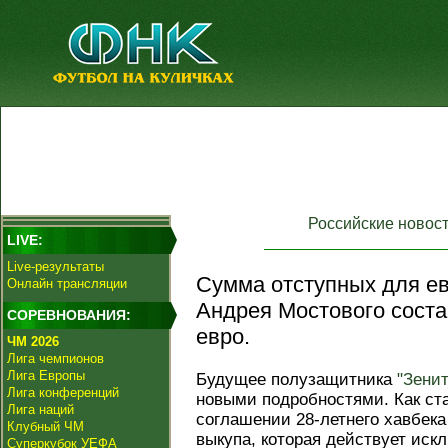
Российские новос
LIVE:
Live-результаты
Сумма отступных для ев
Онлайн трансляции
Андрея Мостового соста
СОРЕВНОВАНИЯ:
евро.
ЧМ 2026
Лига чемпионов
Лига Европы
Будущее полузащитника
"Зенит
Лига конференций
новыми подробностями. Как ста
Лига наций
соглашении 28-летнего хавбек
Клубный ЧМ
выкупа, которая действует ис
Суперкубок УЕФА