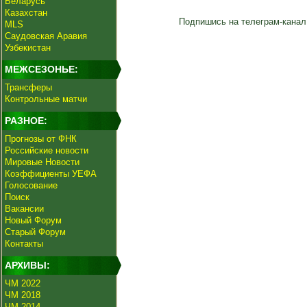
Беларусь
Казахстан
Подпишись на телеграм-канал
MLS
Саудовская Аравия
Узбекистан
МЕЖСЕЗОНЬЕ:
Трансферы
Контрольные матчи
РАЗНОЕ:
Прогнозы от ФНК
Российские новости
Мировые Новости
Коэффициенты УЕФА
Голосование
Поиск
Вакансии
Новый Форум
Старый Форум
Контакты
АРХИВЫ:
ЧМ 2022
ЧМ 2018
ЧМ 2014