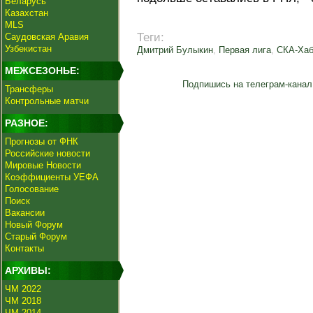
Беларусь
Казахстан
MLS
Теги:
Саудовская Аравия
Узбекистан
Дмитрий Булыкин
,
Первая лига
,
СКА-Хаб
МЕЖСЕЗОНЬЕ:
Подпишись на телеграм-канал
Трансферы
Контрольные матчи
РАЗНОЕ:
Прогнозы от ФНК
Российские новости
Мировые Новости
Коэффициенты УЕФА
Голосование
Поиск
Вакансии
Новый Форум
Старый Форум
Контакты
АРХИВЫ:
ЧМ 2022
ЧМ 2018
ЧМ 2014