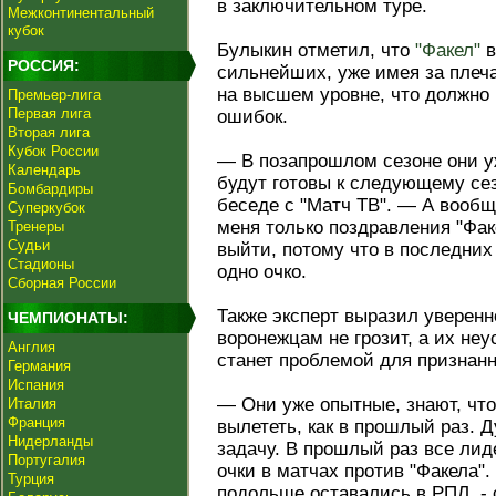
в заключительном туре.
Межконтинентальный
кубок
Булыкин отметил, что
"Факел"
в
РОССИЯ:
сильнейших, уже имея за плеч
на высшем уровне, что должно
Премьер-лига
Первая лига
ошибок.
Вторая лига
Кубок России
— В позапрошлом сезоне они у
Календарь
будут готовы к следующему се
Бомбардиры
беседе с "Матч ТВ". — А вооб
Суперкубок
меня только поздравления "Фак
Тренеры
Судьи
выйти, потому что в последних
Стадионы
одно очко.
Сборная России
Также эксперт выразил уверенн
ЧЕМПИОНАТЫ:
воронежцам не грозит, а их не
Англия
станет проблемой для признанн
Германия
Испания
— Они уже опытные, знают, что
Италия
Франция
вылететь, как в прошлый раз. 
Нидерланды
задачу. В прошлый раз все ли
Португалия
очки в матчах против "Факела"
Турция
подольше оставались в РПЛ, - 