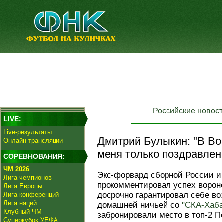
Российские новос
LIVE:
Live-результаты
Дмитрий Булыкин: "В В
Онлайн трансляции
меня только поздравлен
СОРЕВНОВАНИЯ:
ЧМ 2026
Экс-форвард сборной России 
Лига чемпионов
прокомментировал успех вороне
Лига Европы
досрочно гарантировал себе в
Лига конференций
Лига наций
домашней ничьей со
"СКА-Хаба
Клубный ЧМ
забронировали место в топ-2 П
Суперкубок УЕФА