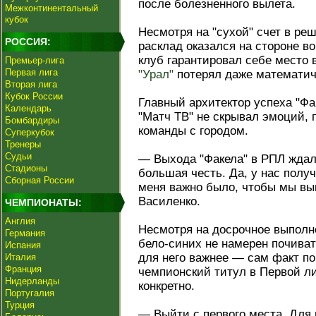
после болезненного вылета.
Межконтинентальный
кубок
Несмотря на "сухой" счет в р
РОССИЯ:
расклад оказался на стороне во
клуб гарантировал себе место в
Премьер-лига
Первая лига
"Урал"
потерял даже математич
Вторая лига
Кубок России
Главный архитектор успеха "Ф
Календарь
"Матч ТВ" не скрывал эмоций, 
Бомбардиры
команды с городом.
Суперкубок
Тренеры
Судьи
— Выхода "Факела" в РПЛ ждал 
Стадионы
большая честь. Да, у нас полу
Сборная России
меня важно было, чтобы мы в
Василенко.
ЧЕМПИОНАТЫ:
Англия
Несмотря на досрочное выполн
Германия
бело-синих не намерен почивать
Испания
для него важнее — сам факт п
Италия
Франция
чемпионский титул в Первой ли
Нидерланды
конкретно.
Португалия
Турция
— Выйти с первого места. Для 