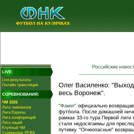
Российские новос
LIVE:
Live-результаты
Олег Василенко: "Выход
Онлайн трансляции
весь Воронеж".
СОРЕВНОВАНИЯ:
ЧМ 2026
"Факел"
официально возвращает
Лига чемпионов
футбола. После домашней нич
Лига Европы
рамках 33-го тура Первой лиги
Лига конференций
Лига наций
стали недосягаемы для пресле
Клубный ЧМ
путевку. "Огнеопасные" возвра
Суперкубок УЕФА