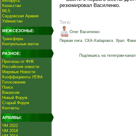
Беларусь
резюмировал Василенко.
Казахстан
MLS
Саудовская Аравия
Узбекистан
Теги:
МЕЖСЕЗОНЬЕ:
Олег Василенко
Трансферы
Первая лига
,
СКА-Хабаровск
,
Урал
,
Фак
Контрольные матчи
РАЗНОЕ:
Подпишись на телеграм-канал
Прогнозы от ФНК
Российские новости
Мировые Новости
Коэффициенты УЕФА
Голосование
Поиск
Вакансии
Новый Форум
Старый Форум
Контакты
АРХИВЫ:
ЧМ 2022
ЧМ 2018
ЧМ 2014