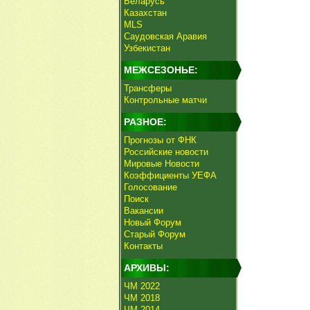
Беларусь
Казахстан
MLS
Саудовская Аравия
Узбекистан
МЕЖСЕЗОНЬЕ:
Трансферы
Контрольные матчи
РАЗНОЕ:
Прогнозы от ФНК
Российские новости
Мировые Новости
Коэффициенты УЕФА
Голосование
Поиск
Вакансии
Новый Форум
Старый Форум
Контакты
АРХИВЫ:
ЧМ 2022
ЧМ 2018
ЧМ 2014