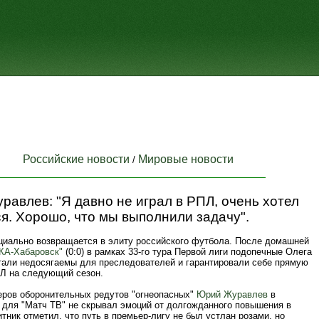
Российские новости
Мировые новости
/
авлев: "Я давно не играл в РПЛ, очень хотел
я. Хорошо, что мы выполнили задачу".
иально возвращается в элиту российского футбола. После домашней
КА-Хабаровск"
(0:0) в рамках 33-го тура Первой лиги подопечные Олега
тали недосягаемы для преследователей и гарантировали себе прямую
ПЛ на следующий сезон.
еров оборонительных редутов "огнеопасных"
Юрий Журавлев
в
 для "Матч ТВ" не скрывал эмоций от долгожданного повышения в
тник отметил, что путь в премьер-лигу не был устлан розами, но