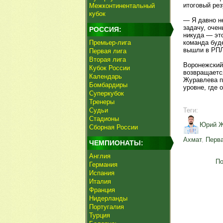
итоговый рез
Межконтинентальный
кубок
— Я давно н
задачу, очен
РОССИЯ:
никуда — это
Премьер-лига
команда буд
вышли в РПЛ
Первая лига
Вторая лига
Воронежский
Кубок России
возвращается
Календарь
Журавлева п
Бомбардиры
уровне, где 
Суперкубок
Тренеры
Судьи
Теги:
Стадионы
Юрий Ж
Сборная России
Ахмат
,
Перва
ЧЕМПИОНАТЫ:
Англия
По
Германия
Испания
Италия
Франция
Нидерланды
Португалия
Турция