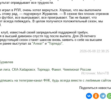
ультат оправдывает все трудности.
е играл в РПЛ, очень хотел вернуться. Хорошо, что мы выполнили
ь этому рад, — подчеркнул Журавлев. — В сезоне без плохих отрезков
 футбол, все выигрывают, все проигрывают. Так не бывает, что
ет всегда побеждать. В целом получился положительный сезон, мы
.
 клуб, известный своей запредельной поддержкой трибун,
 в высший дивизион спустя год после вылета. Для 29-летнего
редстоящий сезон станет шансом вновь заявить о себе на высшем
он ранее выступал за
"Ахмат"
и
"Торпедо"
.
2026-05-08 22:38:25
уравлев
я лига
,
СКА-Хабаровск
,
Торпедо
,
Факел
,
Чемпионат России
Источник:
МатчТВ
дпишись на телеграм-канал ФНК, будь всегда вместе с любимым сайто
Поделиться новость