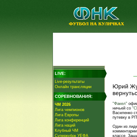
LIVE:
Live-результаты
Юрий Жур
Онлайн трансляции
вернутьс
СОРЕВНОВАНИЯ:
"Факел"
офиц
ЧМ 2026
ничьей со
"С
Лига чемпионов
Василенко с
Лига Европы
путевку в Р
Лига конференций
Лига наций
Один из лид
Клубный ЧМ
комментарии
Суперкубок УЕФА
классе. Защи