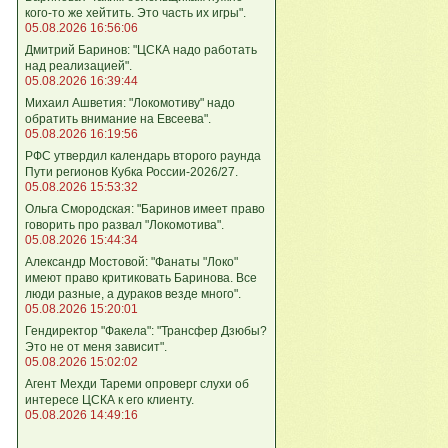
кого‑то же хейтить. Это часть их игры".
05.08.2026 16:56:06
Дмитрий Баринов: "ЦСКА надо работать
над реализацией".
05.08.2026 16:39:44
Михаил Ашветия: "Локомотиву" надо
обратить внимание на Евсеева".
05.08.2026 16:19:56
РФС утвердил календарь второго раунда
Пути регионов Кубка России-2026/27.
05.08.2026 15:53:32
Ольга Смородская: "Баринов имеет право
говорить про развал "Локомотива".
05.08.2026 15:44:34
Александр Мостовой: "Фанаты "Локо"
имеют право критиковать Баринова. Все
люди разные, а дураков везде много".
05.08.2026 15:20:01
Гендиректор "Факела": "Трансфер Дзюбы?
Это не от меня зависит".
05.08.2026 15:02:02
Агент Мехди Тареми опроверг слухи об
интересе ЦСКА к его клиенту.
05.08.2026 14:49:16