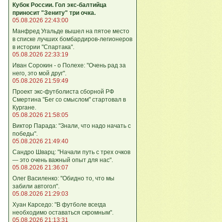
Кубок России. Гол экс-балтийца
приносит "Зениту" три очка.
05.08.2026 22:43:00
Манфред Угальде вышел на пятое место
в списке лучших бомбардиров-легионеров
в истории "Спартака".
05.08.2026 22:33:19
Иван Сорокин - о Полехе: "Очень рад за
него, это мой друг".
05.08.2026 21:59:49
Проект экс-футболиста сборной РФ
Смертина "Бег со смыслом" стартовал в
Кургане.
05.08.2026 21:58:05
Виктор Парада: "Знали, что надо начать с
победы".
05.08.2026 21:49:40
Сандро Шварц: "Начали путь с трех очков
— это очень важный опыт для нас".
05.08.2026 21:36:07
Олег Василенко: "Обидно то, что мы
забили автогол".
05.08.2026 21:29:03
Хуан Карседо: "В футболе всегда
необходимо оставаться скромным".
05.08.2026 21:13:31