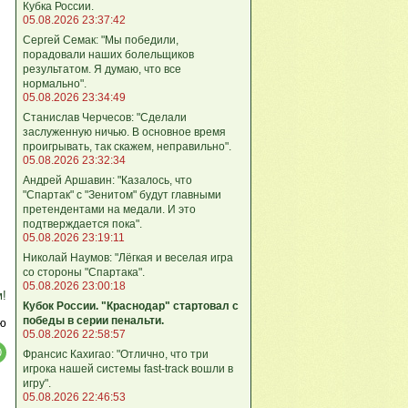
Кубка России.
05.08.2026 23:37:42
Сергей Семак: "Мы победили,
порадовали наших болельщиков
результатом. Я думаю, что все
нормально".
05.08.2026 23:34:49
Станислав Черчесов: "Сделали
заслуженную ничью. В основное время
проигрывать, так скажем, неправильно".
05.08.2026 23:32:34
Андрей Аршавин: "Казалось, что
"Спартак" с "Зенитом" будут главными
претендентами на медали. И это
подтверждается пока".
05.08.2026 23:19:11
Николай Наумов: "Лёгкая и веселая игра
со стороны "Спартака".
05.08.2026 23:00:18
м!
Кубок России. "Краснодар" стартовал с
победы в серии пенальти.
ю
05.08.2026 22:58:57
Франсис Кахигао: "Отлично, что три
игрока нашей системы fast‑track вошли в
игру".
05.08.2026 22:46:53