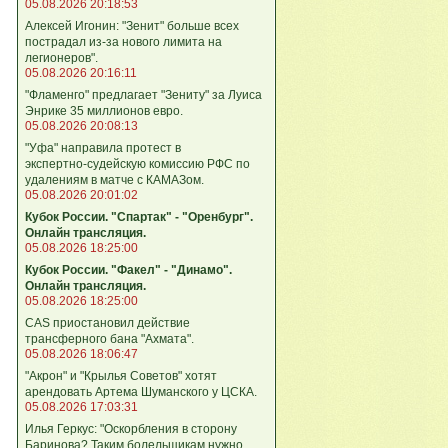
05.08.2026 20:18:53
Алексей Игонин: "Зенит" больше всех
пострадал из-за нового лимита на
легионеров".
05.08.2026 20:16:11
"Фламенго" предлагает "Зениту" за Луиса
Энрике 35 миллионов евро.
05.08.2026 20:08:13
"Уфа" направила протест в
экспертно‑судейскую комиссию РФС по
удалениям в матче с КАМАЗом.
05.08.2026 20:01:02
Кубок России. "Спартак" - "Оренбург".
Онлайн трансляция.
05.08.2026 18:25:00
Кубок России. "Факел" - "Динамо".
Онлайн трансляция.
05.08.2026 18:25:00
CAS приостановил действие
трансферного бана "Ахмата".
05.08.2026 18:06:47
"Акрон" и "Крылья Советов" хотят
арендовать Артема Шуманского у ЦСКА.
05.08.2026 17:03:31
Илья Геркус: "Оскорбления в сторону
Баринова? Таким болельщикам нужно