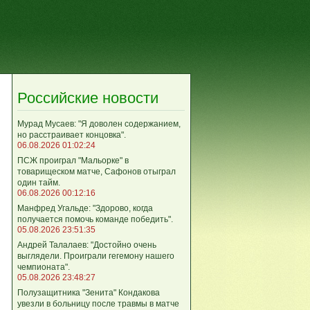
Российские новости
Мурад Мусаев: "Я доволен содержанием,
но расстраивает концовка".
06.08.2026 01:02:24
ПСЖ проиграл "Мальорке" в
товарищеском матче, Сафонов отыграл
один тайм.
06.08.2026 00:12:16
Манфред Угальде: "Здорово, когда
получается помочь команде победить".
05.08.2026 23:51:35
Андрей Талалаев: "Достойно очень
выглядели. Проиграли гегемону нашего
чемпионата".
05.08.2026 23:48:27
Полузащитника "Зенита" Кондакова
увезли в больницу после травмы в матче