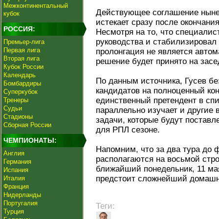
Межконтинентальный
Действующее соглашение нынеш
кубок
истекает сразу после окончани
РОССИЯ:
Несмотря на то, что специалис
руководства и стабилизировал 
Премьер-лига
Первая лига
пролонгация не является авто
Вторая лига
решение будет принято на засе
Кубок России
Календарь
По данным источника, Гусев бе
Бомбардиры
кандидатов на полноценный кон
Суперкубок
единственный претендент в спи
Тренеры
Судьи
параллельно изучает и другие 
Стадионы
задачи, которые будут постав
Сборная России
для РПЛ сезоне.
ЧЕМПИОНАТЫ:
Напомним, что за два тура до 
Англия
располагаются на восьмой стро
Германия
ближайший понедельник, 11 ма
Испания
предстоит сложнейший домашн
Италия
Франция
Нидерланды
Португалия
Теги:
Турция