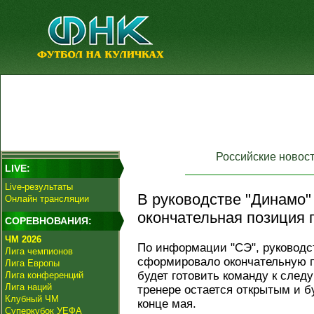
Российские новос
LIVE:
Live-результаты
В руководстве "Динамо
Онлайн трансляции
окончательная позиция п
СОРЕВНОВАНИЯ:
ЧМ 2026
По информации "СЭ", руководс
Лига чемпионов
сформировало окончательную п
Лига Европы
будет готовить команду к след
Лига конференций
Лига наций
тренере остается открытым и б
Клубный ЧМ
конце мая.
Суперкубок УЕФА