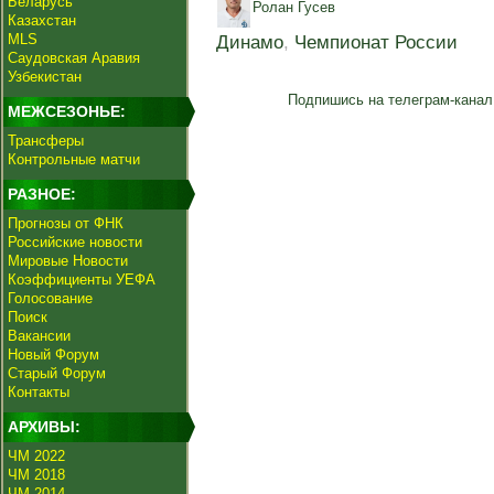
Беларусь
Ролан Гусев
Казахстан
MLS
Динамо
,
Чемпионат России
Саудовская Аравия
Узбекистан
Подпишись на телеграм-канал
МЕЖСЕЗОНЬЕ:
Трансферы
Контрольные матчи
РАЗНОЕ:
Прогнозы от ФНК
Российские новости
Мировые Новости
Коэффициенты УЕФА
Голосование
Поиск
Вакансии
Новый Форум
Старый Форум
Контакты
АРХИВЫ:
ЧМ 2022
ЧМ 2018
ЧМ 2014