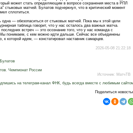
оторый может стать определяющим в вопросе сохранения места в РПЛ
а" стыковых матчей. Булатов подчеркнул, что в критический момент
умел сплотиться.
 одна — обезопаситься от стыковых матчей. Пока мы к этой цели
урнирная таблица говорит, что у нас осталось два важных матча.
 последних встреч — это осознание того, что у нас команда с
 Мы понимаем, с кем можно идти дальше. Сейчас все объединены
, к которой идем, — констатировал наставник самарцев.
2026-05-08 21:22:18
 Булатов
тов
,
Чемпионат России
Источник:
МатчТВ
дпишись на телеграм-канал ФНК, будь всегда вместе с любимым сайто
Поделиться новость