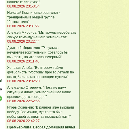
нашего коллектива".
08.08.2026 23:53:54
Николай Комличенко вернулся к
тренировкам в общей группе
"Локомотива".
08.08.2026 23:31:27
Алексей Миронов: "Мы можем перебегать
любую команду нашего чемпионата".
08.08.2026 23:22:44
Дмитрий Игдисамов: "Результат
неудовлетворительный: хотелось бы
выиграть, но итог закономерный".
08.08.2026 23:11:40
Хонатан Альба: "Во втором тайме
футболисты "Ростова" просто летали по
полю, бились как настоящие мужики".
м!
08.08.2026 23:02:20
Александр Сторожук: "Пока не вижу
ю
ситуацию иначе, чем полнейшее наше
превосходство сегодня".
08.08.2026 22:52:55
Игорь Осинькин: "В равной игре вырвали
победу. Возможно, где-то это был
небольшой возврат за прошлый матч".
08.08.2026 22:42:27
Премьер-лига. Вторая домашняя ничья