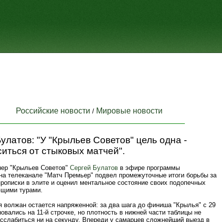
Российские новости
Мировые новости
/
улатов: "У "Крыльев Советов" цель одна -
иться от стыковых матчей".
нер "Крыльев Советов"
Сергей Булатов
в эфире программы
 на телеканале "Матч Премьер" подвел промежуточные итоги борьбы за
прописки в элите и оценил ментальное состояние своих подопечных
щими турами.
я волжан остается напряженной: за два шага до финиша "Крылья" с 29
овались на 11-й строчке, но плотность в нижней части таблицы не
асслабиться ни на секунду. Впереди у самарцев сложнейший выезд в