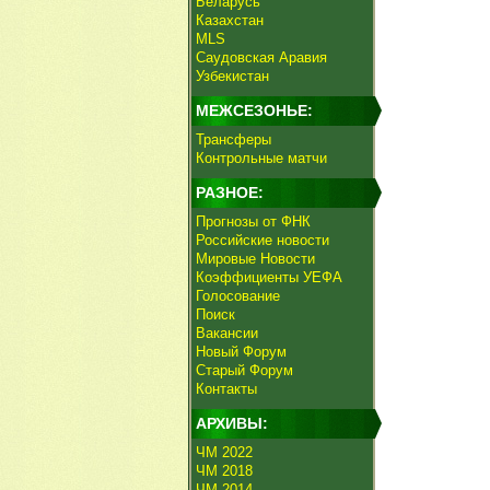
Беларусь
Казахстан
MLS
Саудовская Аравия
Узбекистан
МЕЖСЕЗОНЬЕ:
Трансферы
Контрольные матчи
РАЗНОЕ:
Прогнозы от ФНК
Российские новости
Мировые Новости
Коэффициенты УЕФА
Голосование
Поиск
Вакансии
Новый Форум
Старый Форум
Контакты
АРХИВЫ:
ЧМ 2022
ЧМ 2018
ЧМ 2014