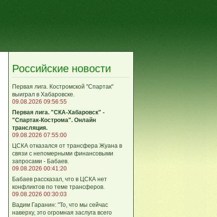
Российские новости
Первая лига. Костромской "Спартак"
выиграл в Хабаровске.
09.08.2026 09:56:55
Первая лига. "СКА-Хабаровск" -
"Спартак-Кострома". Онлайн
трансляция.
09.08.2026 07:55:00
ЦСКА отказался от трансфера Жуана в
связи с непомерными финансовыми
запросами - Бабаев.
09.08.2026 00:41:20
Бабаев рассказал, что в ЦСКА нет
конфликтов по теме трансферов.
09.08.2026 00:30:03
Вадим Гаранин: "То, что мы сейчас
наверху, это огромная заслуга всего