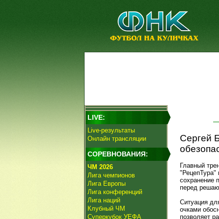
LIVE:
Live-результаты
Сергей Б
Онлайн трансляции
обезопас
СОРЕВНОВАНИЯ:
Главный тре
ЧМ 2026
"РецепТура"
Лига чемпионов
сохранение 
Лига Европы
перед решаю
Лига конференций
Лига наций
Ситуация дл
Клубный ЧМ
очками обосн
Суперкубок УЕФА
позволяет р