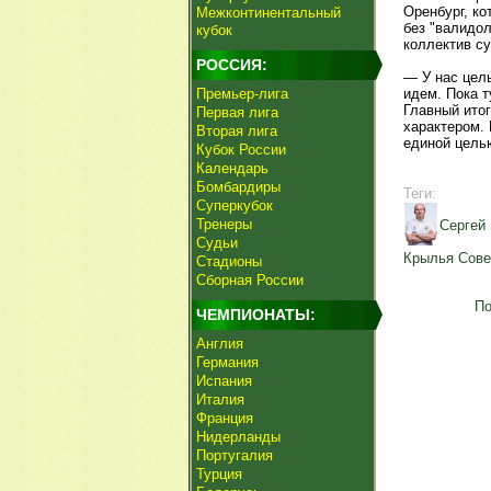
Оренбург, к
Межконтинентальный
без "валидол
кубок
коллектив с
РОССИЯ:
— У нас цель
Премьер-лига
идем. Пока т
Главный итог
Первая лига
характером.
Вторая лига
единой целью
Кубок России
Календарь
Бомбардиры
Теги:
Суперкубок
Тренеры
Сергей
Судьи
Крылья Сове
Стадионы
Сборная России
По
ЧЕМПИОНАТЫ:
Англия
Германия
Испания
Италия
Франция
Нидерланды
Португалия
Турция