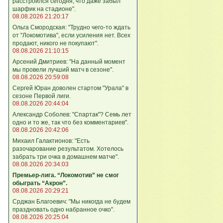
расстроился сегодня, что даже забыл
шарфик на стадионе".
08.08.2026 21:20:17
Ольга Смородская: "Трудно чего‑то ждать
от "Локомотива", если усиления нет. Всех
продают, никого не покупают".
08.08.2026 21:10:15
Арсений Дмитриев: "На данный момент
мы провели лучший матч в сезоне".
08.08.2026 20:59:08
Сергей Юран доволен стартом "Урала" в
сезоне Первой лиги.
08.08.2026 20:44:04
Александр Соболев: "Спартак"? Семь лет
одно и то же, так что без комментариев".
08.08.2026 20:42:06
Михаил Галактионов: "Есть
разочарование результатом. Хотелось
забрать три очка в домашнем матче".
08.08.2026 20:34:03
Премьер-лига. “Локомотив” не смог
обыграть “Акрон”.
08.08.2026 20:29:21
Срджан Благоевич: "Мы никогда не будем
праздновать одно набранное очко".
08.08.2026 20:25:04