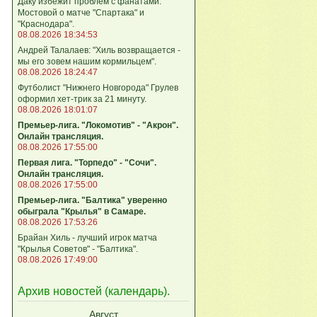
Даку избежит проблем с фанатами:
Мостовой о матче "Спартака" и
"Краснодара".
08.08.2026 18:34:53
Андрей Талалаев: "Хиль возвращается -
мы его зовем нашим кормильцем".
08.08.2026 18:24:47
Футболист "Нижнего Новгорода" Грулев
оформил хет-трик за 21 минуту.
08.08.2026 18:01:07
Премьер-лига. "Локомотив" - "Акрон".
Онлайн трансляция.
08.08.2026 17:55:00
Первая лига. "Торпедо" - "Сочи".
Онлайн трансляция.
08.08.2026 17:55:00
Премьер-лига. "Балтика" уверенно
обыграла "Крылья" в Самаре.
08.08.2026 17:53:26
Брайан Хиль - лучший игрок матча
"Крылья Советов" - "Балтика".
08.08.2026 17:49:00
Архив новостей (
календарь
).
Август