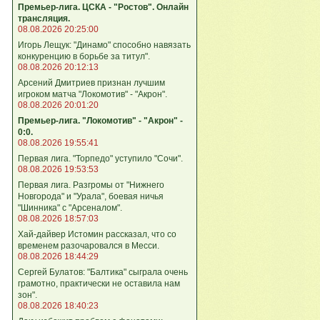
Премьер-лига. ЦСКА - "Ростов". Онлайн
трансляция.
08.08.2026 20:25:00
Игорь Лещук: "Динамо" способно навязать
конкуренцию в борьбе за титул".
08.08.2026 20:12:13
Арсений Дмитриев признан лучшим
игроком матча "Локомотив" - "Акрон".
08.08.2026 20:01:20
Премьер-лига. "Локомотив" - "Акрон" -
0:0.
08.08.2026 19:55:41
Первая лига. "Торпедо" уступило "Сочи".
08.08.2026 19:53:53
Первая лига. Разгромы от "Нижнего
Новгорода" и "Урала", боевая ничья
"Шинника" с "Арсеналом".
08.08.2026 18:57:03
Хай-дайвер Истомин рассказал, что со
временем разочаровался в Месси.
08.08.2026 18:44:29
Сергей Булатов: "Балтика" сыграла очень
грамотно, практически не оставила нам
зон".
08.08.2026 18:40:23