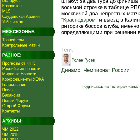
Беларусь
штабу: за два тура до финиша 
Казахстан
восьмой строчке в таблице РПЛ
MLS
москвичей два непростых матч
Саудовская Аравия
"Краснодаром"
и выезд в Калин
Узбекистан
риторике боссов клуба, именно
МЕЖСЕЗОНЬЕ:
определяющими при решении во
Трансферы
Контрольные матчи
Теги:
РАЗНОЕ:
Ролан Гусев
Прогнозы от ФНК
Российские новости
Динамо
,
Чемпионат России
Мировые Новости
Коэффициенты УЕФА
Голосование
Подпишись на телеграм-канал
Поиск
Вакансии
Новый Форум
Старый Форум
Контакты
АРХИВЫ:
ЧМ 2022
ЧМ 2018
ЧМ 2014