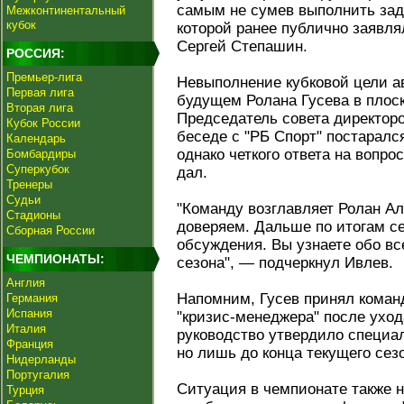
самым не сумев выполнить зад
Межконтинентальный
кубок
которой ранее публично заявля
Сергей Степашин.
РОССИЯ:
Премьер-лига
Невыполнение кубковой цели а
Первая лига
будущем Ролана Гусева в плоск
Вторая лига
Председатель совета директор
Кубок России
беседе с "РБ Спорт" постаралс
Календарь
однако четкого ответа на вопро
Бомбардиры
Суперкубок
дал.
Тренеры
Судьи
"Команду возглавляет Ролан А
Стадионы
доверяем. Дальше по итогам с
Сборная России
обсуждения. Вы узнаете обо в
ЧЕМПИОНАТЫ:
сезона", — подчеркнул Ивлев.
Англия
Напомним, Гусев принял команд
Германия
Испания
"кризис-менеджера" после уход
Италия
руководство утвердило специал
Франция
но лишь до конца текущего сез
Нидерланды
Португалия
Ситуация в чемпионате также н
Турция