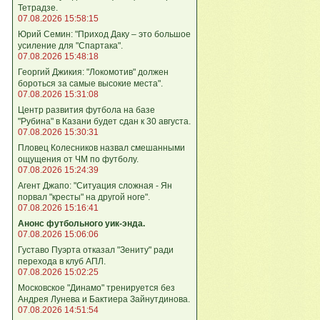
Тетрадзе.
07.08.2026 15:58:15
Юрий Семин: "Приход Даку – это большое
усиление для "Спартака".
07.08.2026 15:48:18
Георгий Джикия: "Локомотив" должен
бороться за самые высокие места".
07.08.2026 15:31:08
Центр развития футбола на базе
"Рубина" в Казани будет сдан к 30 августа.
07.08.2026 15:30:31
Пловец Колесников назвал смешанными
ощущения от ЧМ по футболу.
07.08.2026 15:24:39
Агент Джапо: "Ситуация сложная - Ян
порвал "кресты" на другой ноге".
07.08.2026 15:16:41
Анонс футбольного уик-энда.
07.08.2026 15:06:06
Густаво Пуэрта отказал "Зениту" ради
перехода в клуб АПЛ.
07.08.2026 15:02:25
Московское "Динамо" тренируется без
Андрея Лунева и Бактиера Зайнутдинова.
07.08.2026 14:51:54