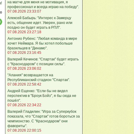
на матче для меня не мотивация, я
м!
профессионал и всегда играю на победу".
07.08.2026 23:33:07
ю
Алексей Бабырь: "Интерес к Замерцу
есть, общение идет. Уверен, рано или
поздно он будет играть в РПЛ".
07.08.2026 23:27:18
Антонио Рубенс: "Любая команда в мире
хочет Неймара. Я бы хотел побольше
бразильцев в "Динамо".
07.08.2026 23:16:45
Валерий Кечинов: "Спартак" будет играть
с "Краснодаром" с позиции силы".
07.08.2026 23:06:02
"Алания" возвращается на
Республиканский стадион "Спартак".
07.08.2026 22:58:42
Андрей Ещенко: "Если бы не видел
перспектив в "Броук Бойз", я бы сюда не
пошёл".
07.08.2026 22:34:22
Валерий Гладилин: "Игра за Суперкубок
показала, что "Спартак" готов бороться за
чемпионство. С "Краснодаром" они
фавориты".
07.08.2026 22:00:15