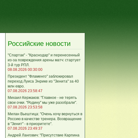
Российские новости
"Спартак" - "Краснодар" и перенесенный
из-за повреждения арены матч: стартует
3-й тур РПЛ.
08.08.2026 00:30:00
Президент "Фламенго" заблокировал
переход Луиса Энрике из "Зенита" за 40
млн евро.
07.08.2026 23:58:47
Михаил Кержаков: "Главное - не терять
свои очки. "Родину" мы уже разобрали".
07.08.2026 23:53:58
Милан Вьештица: "Очень хочу вернуться в
Россию в качестве тренера. Возвращение
в "Зенит" - в приоритете".
07.08.2026 23:49:37
Андрей Лангович: "Присутствие Карпина