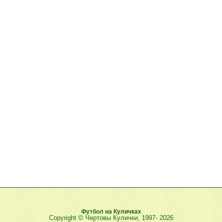
Футбол на Куличках
Copyright © Чертовы Кулички, 1997-
2026