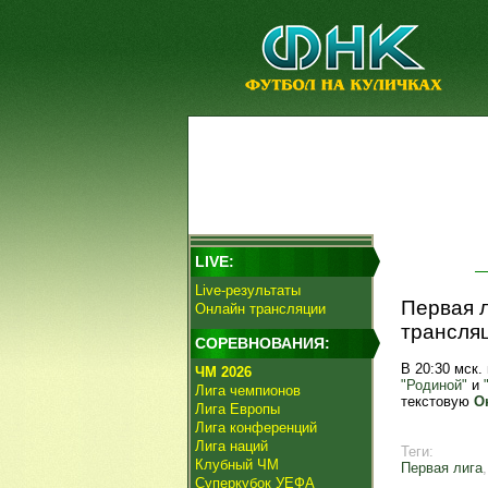
LIVE:
Live-результаты
Первая л
Онлайн трансляции
трансляц
СОРЕВНОВАНИЯ:
В 20:30 мск.
ЧМ 2026
"Родиной"
и
Лига чемпионов
текстовую
О
Лига Европы
Лига конференций
Лига наций
Теги:
Клубный ЧМ
Первая лига
Суперкубок УЕФА