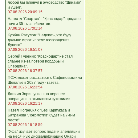
любой бы плюнул в руководство "Динамо"
и ушёл".
07.08.2026 20:09:15
На матч "Спартак" - "Краснодар" продано
почти 35 тысяч билетов.
07.08.2026 17:01:14
Курбан Расулов: "Надеюсь, что буду
дальше играть после возвращения
Лунева".
07.08.2026 16:51:07
Сергей Гуренко: "Краснодар" не стал
слабее из-за потери Кордобы и
Сперцяна".
07.08.2026 16:37:57
ПСЖ может расстаться с Сафоновым или
Шевалье в 2027 году - газета.
07.08.2026 16:23:54
Даниил Зорин успешно перенес
операцию на ахилловом сухожилии.
07.08.2026 16:21:17
Павел Погребняк: "Без Карпукаса и
Батракова "Локомотив" будет на 7-8-м
месте".
07.08.2026 16:18:59
"Уфа" изучает вопрос подачи апелляции
на месячную дисквалификацию Омари