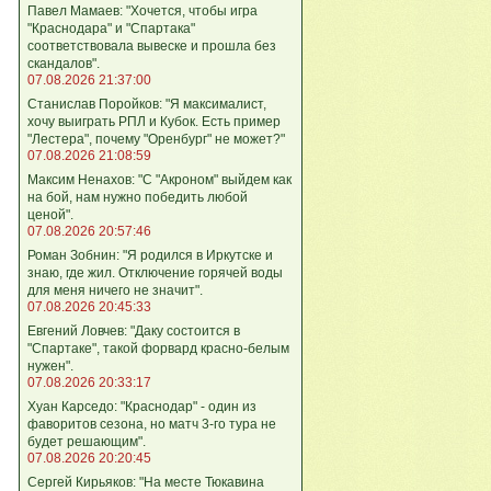
Павел Мамаев: "Хочется, чтобы игра
"Краснодара" и "Спартака"
соответствовала вывеске и прошла без
скандалов".
07.08.2026 21:37:00
Станислав Поройков: "Я максималист,
хочу выиграть РПЛ и Кубок. Есть пример
"Лестера", почему "Оренбург" не может?"
07.08.2026 21:08:59
Максим Ненахов: "С "Акроном" выйдем как
на бой, нам нужно победить любой
ценой".
07.08.2026 20:57:46
Роман Зобнин: "Я родился в Иркутске и
знаю, где жил. Отключение горячей воды
для меня ничего не значит".
07.08.2026 20:45:33
Евгений Ловчев: "Даку состоится в
"Спартаке", такой форвард красно-белым
нужен".
07.08.2026 20:33:17
Хуан Карседо: "Краснодар" - один из
фаворитов сезона, но матч 3-го тура не
будет решающим".
07.08.2026 20:20:45
Сергей Кирьяков: "На месте Тюкавина