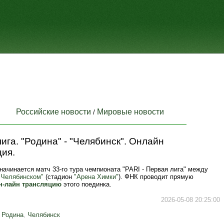
Российские новости
Мировые новости
/
ига. "Родина" - "Челябинск". Онлайн
ия.
 начинается матч 33-го тура чемпионата "PARI - Первая лига" между
"Челябинском"
(стадион
"Арена Химки"
). ФНК проводит прямую
н-лайн трансляцию
этого поединка.
2026-05-08 20:25:00
,
Родина
,
Челябинск