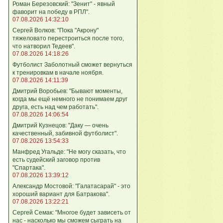
Роман Березовский: "Зенит" - явный
фаворит на победу в РПЛ".
07.08.2026 14:32:10
Сергей Волков: "Пока "Акрону"
тяжеловато перестроиться после того,
что натворил Тедеев".
07.08.2026 14:18:26
Футболист Заболотный сможет вернуться
к тренировкам в начале ноября.
07.08.2026 14:11:39
Дмитрий Воробьев: "Бывают моменты,
когда мы ещё немного не понимаем друг
друга, есть над чем работать".
07.08.2026 14:06:54
Дмитрий Кузнецов: "Даку — очень
качественный, забивной футболист".
07.08.2026 13:54:33
Манфред Угальде: "Не могу сказать, что
есть судейский заговор против
"Спартака".
07.08.2026 13:39:12
Александр Мостовой: "Галатасарай" - это
хороший вариант для Батракова".
07.08.2026 13:22:21
Сергей Семак: "Многое будет зависеть от
нас - насколько мы сможем сыграть на