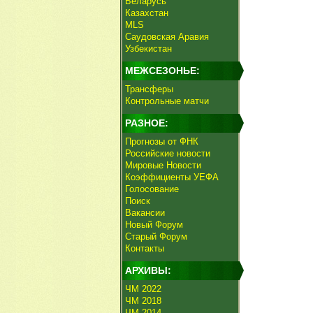
Беларусь
Казахстан
MLS
Саудовская Аравия
Узбекистан
МЕЖСЕЗОНЬЕ:
Трансферы
Контрольные матчи
РАЗНОЕ:
Прогнозы от ФНК
Российские новости
Мировые Новости
Коэффициенты УЕФА
Голосование
Поиск
Вакансии
Новый Форум
Старый Форум
Контакты
АРХИВЫ:
ЧМ 2022
ЧМ 2018
ЧМ 2014