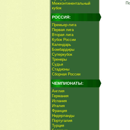
По
Межконтинентальный
кубок
РОССИЯ:
Премьер-лига
Первая лига
Вторая лига
Кубок России
Календарь
Бомбардиры
Суперкубок
Тренеры
Судьи
Стадионы
Сборная России
ЧЕМПИОНАТЫ:
Англия
Германия
Испания
Италия
Франция
Нидерланды
Португалия
Турция