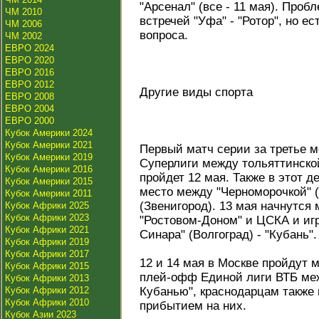
"Арсенал" (все - 11 мая). Проб
ЧМ 2010
встречей "Уфа" - "Ротор", но е
ЧМ 2006
вопроса.
ЧМ 2002
ЕВРО 2024
ЕВРО 2020
ЕВРО 2016
ЕВРО 2012
Другие виды спорта
ЕВРО 2008
ЕВРО 2004
ЕВРО 2000
Кубок Америки 2024
Кубок Америки 2021
Первый матч серии за третье м
Кубок Америки 2019
Суперлиги между тольяттинской
Кубок Америки 2016
пройдет 12 мая. Также в этот д
Кубок Америки 2015
место между "Черноморочкой" (
Кубок Америки 2011
(Звенигород). 13 мая начнутс
Кубок Африки 2025
Кубок Африки 2023
"Ростовом-Доном" и ЦСКА и игр
Кубок Африки 2021
Синара" (Волгоград) - "Кубань".
Кубок Африки 2019
Кубок Африки 2017
12 и 14 мая в Москве пройдут
Кубок Африки 2015
плей-офф Единой лиги ВТБ ме
Кубок Африки 2013
Кубок Африки 2012
Кубанью", краснодарцам также 
Кубок Африки 2010
прибытием на них.
Кубок Азии 2023