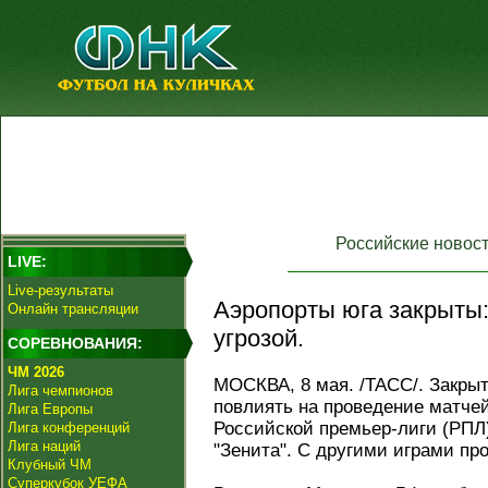
Российские новос
LIVE:
Live-результаты
Аэропорты юга закрыты:
Онлайн трансляции
угрозой.
СОРЕВНОВАНИЯ:
ЧМ 2026
МОСКВА, 8 мая. /ТАСС/. Закры
Лига чемпионов
повлиять на проведение матчей
Лига Европы
Российской премьер-лиги (РПЛ)
Лига конференций
Лига наций
"Зенита". С другими играми пр
Клубный ЧМ
Суперкубок УЕФА