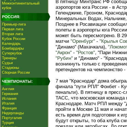
В пятницу Минтранс РФ сообщи
Межконтинентальный
аэропортов юга России - в Астр
кубок
Геленджике, Грозном, Краснода
РОССИЯ:
Минеральных Водах, Нальчике,
Позднее в Росавиации сообщил
Премьер-лига
Первая лига
полеты в аэропорты юга России
Вторая лига
может быть пересмотрено. В 2
Кубок России
матчи
"Оренбург"
-
"Крылья Сов
Календарь
"Динамо" (Махачкала),
"Локомо
Бомбардиры
"Акрон"
-
"Ростов"
, "Пари Нижн
Суперкубок
"Рубин"
и "Динамо" - "Краснода
Тренеры
Судьи
возникнуть только с проведение
Стадионы
претендентов на чемпионство - 
Сборная России
7 мая "Краснодар" дома обыгра
ЧЕМПИОНАТЫ:
финала "пути РПЛ" Фонбет - Куб
Англия
пенальти). В пятницу в пресс-
Германия
ТАСС, что московская команда 
Испания
Краснодаре. Матч РПЛ между 
Италия
Франция
пройти в Москве 11 мая и начат
Нидерланды
есть время для подготовки к иг
Португалия
будут открыты, то оба клуба с
Турция
поездах или автобусах. До отк