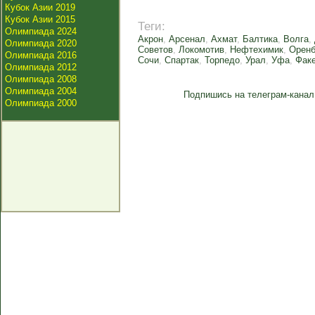
Кубок Азии 2019
Кубок Азии 2015
Теги:
Олимпиада 2024
Акрон
,
Арсенал
,
Ахмат
,
Балтика
,
Волга
,
Олимпиада 2020
Советов
,
Локомотив
,
Нефтехимик
,
Оренб
Олимпиада 2016
Сочи
,
Спартак
,
Торпедо
,
Урал
,
Уфа
,
Фак
Олимпиада 2012
Олимпиада 2008
Олимпиада 2004
Подпишись на телеграм-канал
Олимпиада 2000