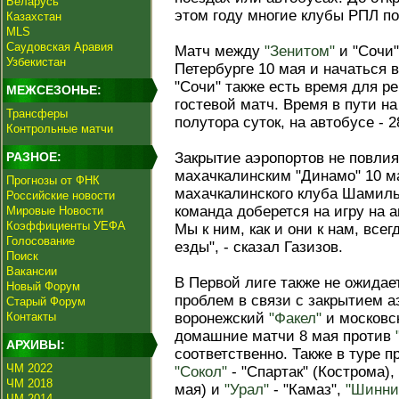
Беларусь
этом году многие клубы РПЛ п
Казахстан
MLS
Саудовская Аравия
Матч между
"Зенитом"
и "Сочи"
Узбекистан
Петербурге 10 мая и начаться в
"Сочи" также есть время для р
МЕЖСЕЗОНЬЕ:
гостевой матч. Время в пути н
Трансферы
полутора суток, на автобусе - 2
Контрольные матчи
РАЗНОЕ:
Закрытие аэропортов не повли
махачкалинским "Динамо" 10 м
Прогнозы от ФНК
махачкалинского клуба Шамиль
Российские новости
команда доберется на игру на а
Мировые Новости
Коэффициенты УЕФА
Мы к ним, как и они к нам, все
Голосование
езды", - сказал Газизов.
Поиск
Вакансии
В Первой лиге также не ожидае
Новый Форум
проблем в связи с закрытием а
Старый Форум
Контакты
воронежский
"Факел"
и московс
домашние матчи 8 мая против
АРХИВЫ:
соответственно. Также в туре 
ЧМ 2022
"Сокол"
- "Спартак" (Кострома),
ЧМ 2018
мая) и
"Урал"
- "Камаз",
"Шинни
ЧМ 2014