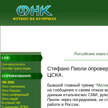
Российские новос
LIVE:
Live-результаты
Стефано Пиоли опроверг
Онлайн трансляции
ЦСКА.
СОРЕВНОВАНИЯ:
ЧМ 2026
Бывший главный тренер
"Мила
Лига чемпионов
на сообщения о своем отказе в
Лига Европы
данным итальянских СМИ, руко
Лига конференций
Лига наций
Пиоли через посредников, но с
Клубный ЧМ
работе в России.
Суперкубок УЕФА