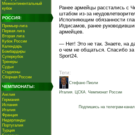
Межконтинентальный
Ранее армейцы расстались с Ч
кубок
штабом из-за неудовлетворите
РОССИЯ:
Исполняющим обязанности глав
Игдисамов, ранее руководивш
Премьер-лига
Первая лига
армейцев.
Вторая лига
Кубок России
— Нет! Это не так. Знаете, на
Календарь
о чем не общаться. Спасибо з
Бомбардиры
Sport24.
Суперкубок
Тренеры
Судьи
Стадионы
Теги:
Сборная России
Стефано Пиоли
ЧЕМПИОНАТЫ:
Италия
,
ЦСКА
,
Чемпионат России
Англия
Германия
Испания
Подпишись на телеграм-канал
Италия
Франция
Нидерланды
Португалия
Турция