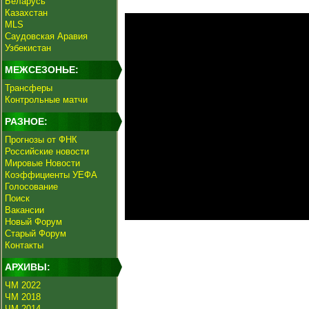
Беларусь
Казахстан
MLS
Саудовская Аравия
Узбекистан
МЕЖСЕЗОНЬЕ:
Трансферы
Контрольные матчи
РАЗНОЕ:
Прогнозы от ФНК
Российские новости
Мировые Новости
Коэффициенты УЕФА
Голосование
Поиск
Вакансии
Новый Форум
Старый Форум
Контакты
АРХИВЫ:
ЧМ 2022
ЧМ 2018
ЧМ 2014