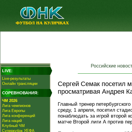
Российские новос
LIVE:
Live-результаты
Сергей Семак посетил ма
Онлайн трансляции
просматривая Андрея К
СОРЕВНОВАНИЯ:
ЧМ 2026
Главный тренер петербургского
Лига чемпионов
среду, 1 апреля, посетил стад
Лига Европы
понаблюдать за игрой второй к
Лига конференций
Лига наций
матче Второй лиги А против пер
Клубный ЧМ
Суперкубок УЕФА