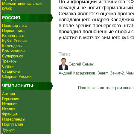
По информации источников "СЭ
Межконтинентальный
команды не носит формальный 
кубок
Семака является оценка прогре
РОССИЯ:
нападающего Андрея Касаджик
в поле зрения тренерского шт
Премьер-лига
Первая лига
проходил полноценные сборы с
Вторая лига
участие в матчах зимнего кубк
Кубок России
Календарь
Бомбардиры
Теги:
Суперкубок
Тренеры
Сергей Семак
Судьи
Стадионы
Андрей Касаджиков
,
Зенит
,
Зенит-2
,
Чем
Сборная России
ЧЕМПИОНАТЫ:
Подпишись на телеграм-канал
Англия
Германия
Испания
Италия
Франция
Нидерланды
Португалия
Турция