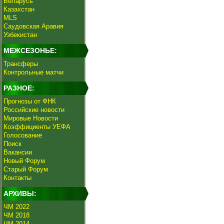
Беларусь
Казахстан
MLS
Саудовская Аравия
Узбекистан
МЕЖСЕЗОНЬЕ:
Трансферы
Контрольные матчи
РАЗНОЕ:
Прогнозы от ФНК
Российские новости
Мировые Новости
Коэффициенты УЕФА
Голосование
Поиск
Вакансии
Новый Форум
Старый Форум
Контакты
АРХИВЫ:
ЧМ 2022
ЧМ 2018
ЧМ 2014