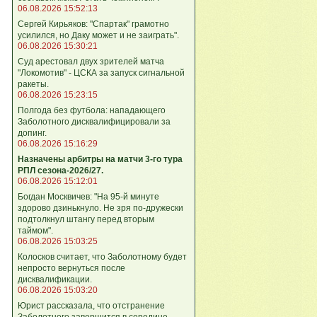
06.08.2026 15:52:13
Сергей Кирьяков: "Спартак" грамотно
усилился, но Даку может и не заиграть".
06.08.2026 15:30:21
Суд арестовал двух зрителей матча
"Локомотив" - ЦСКА за запуск сигнальной
ракеты.
06.08.2026 15:23:15
Полгода без футбола: нападающего
Заболотного дисквалифицировали за
допинг.
06.08.2026 15:16:29
Назначены арбитры на матчи 3-го тура
РПЛ сезона-2026/27.
06.08.2026 15:12:01
Богдан Москвичев: "На 95‑й минуте
здорово дзинькнуло. Не зря по‑дружески
подтолкнул штангу перед вторым
таймом".
06.08.2026 15:03:25
Колосков считает, что Заболотному будет
непросто вернуться после
дисквалификации.
06.08.2026 15:03:20
Юрист рассказала, что отстранение
Заболотного завершится в середине