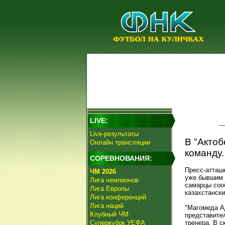
LIVE:
Live-результаты
В "Актоб
Онлайн трансляции
команду.
СОРЕВНОВАНИЯ:
Пресс-атта
ЧМ 2026
уже бывшим 
Лига чемпионов
самарцы сооб
Лига Европы
казахстанск
Лига конференций
Лига наций
"Магомеда Ад
Клубный ЧМ
представител
Суперкубок УЕФА
тренера. В 