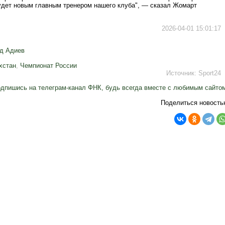
удет новым главным тренером нашего клуба", — сказал Жомарт
2026-04-01 15:01:17
д Адиев
хстан
,
Чемпионат России
Источник:
Sport24
дпишись на телеграм-канал ФНК, будь всегда вместе с любимым сайто
Поделиться новость