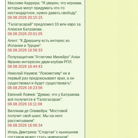
Массимо Каррера: "Я уверен, что игрокам,
которые могут придумать что-то
нестандартное, нужно давать свободу".
06.08.2026 20:15:15
"Галатасарай" предложил 33 млн евро за
Алексея Батракова.
06.08.2026 20:01:05
Агент: "К Дркушичу есть интерес из
Испании и Турции".
06.08.2026 16:58:33
Полузащитник "Атлетико Минейро" Алан
Франко интересен двум клубам РПЛ.
06.08.2026 16:44:43
Николай Наумов: "Локомотиву" не в
первый раз предсказывают крах, а он
существовал и будет существовать".
06.08.2026 16:23:56
Евгений Ловчев: "Думаю, что у Батракова
всё получится в "Галатасарае".
06.08.2026 16:11:08
Виллиам де Оливейра: "Мостовой
получит свой шанс. Мы на него
рассчитываем".
06.08.2026 16:06:34
Игорь Дмитриев: "Спартак" с нынешним
составом может стать чемпионом".