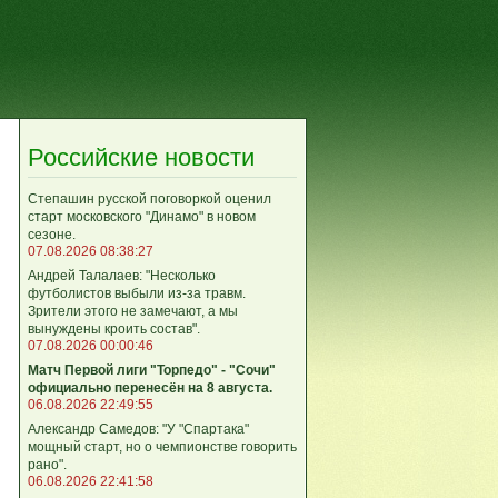
Российские новости
Степашин русской поговоркой оценил
старт московского "Динамо" в новом
сезоне.
07.08.2026 08:38:27
Андрей Талалаев: "Несколько
футболистов выбыли из-за травм.
Зрители этого не замечают, а мы
вынуждены кроить состав".
07.08.2026 00:00:46
Матч Первой лиги "Торпедо" - "Сочи"
официально перенесён на 8 августа.
06.08.2026 22:49:55
Александр Самедов: "У "Спартака"
мощный старт, но о чемпионстве говорить
рано".
06.08.2026 22:41:58