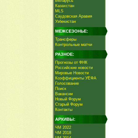
Беларусь
Казахстан
MLS
Саудовская Аравия
Узбекистан
МЕЖСЕЗОНЬЕ:
Трансферы
Контрольные матчи
РАЗНОЕ:
Прогнозы от ФНК
Российские новости
Мировые Новости
Коэффициенты УЕФА
Голосование
Поиск
Вакансии
Новый Форум
Старый Форум
Контакты
АРХИВЫ:
ЧМ 2022
ЧМ 2018
ЧМ 2014