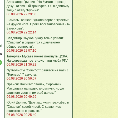
Александр Гришин: "На бумаге переход
Даку - отличный трансфер. Он в одиночку
тащил атаку "Рубина".
06.08.2026 22:29:50
Шамиль Газизов: "Джапо порвал "кресты"
на другой ноге. Сроки восстановления - 6-
8 месяцев".
06.08.2026 22:22:14
Владимир Обухов: "Даку точно усилит
"Спартак" и справится с давлением
м!
общественности".
06.08.2026 22:07:10
ю
Тамерлан Мусаев может покинуть ЦСКА.
На форварда претендуют три клуба РПЛ.
06.08.2026 21:36:32
Футболисты "Сочи" отправятся на матч с
"Торпедо" 7 августа.
06.08.2026 20:56:07
Франсис Кахигао: "Полех, Сорокин и
Массалыга на правильном пути, но до
элитного уровня им ещё далеко".
06.08.2026 20:49:29
Юрий Дюпин: "Даку заслужил трансфер в
"Спартак" своей игрой. С давлением
фанатов он справится".
06.08.2026 20:25:40