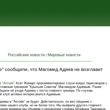
Российские новости
Мировые новости
/
е" сообщили, что Магомед Адиев не возглавит
ше
"Актобе"
Асет Жомарт прокомментировал слухи вокруг переговоров с
главным тренером "Крыльев Советов" Магомедом Адиевым. Ранее
щили об уходе Адиева с поста главного тренера. По слухам,
ий клуб активно интересовался Адиевым.
иева в "Актобе" не будет. Действительно, он вел общение с
ями нашего клуба, но не более того. Мы выбрали другого главного
скором времени мы объявим о назначении словака Штефана Тарковича.