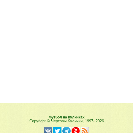
Футбол на Куличках
Copyright © Чертовы Кулички, 1997-
2026