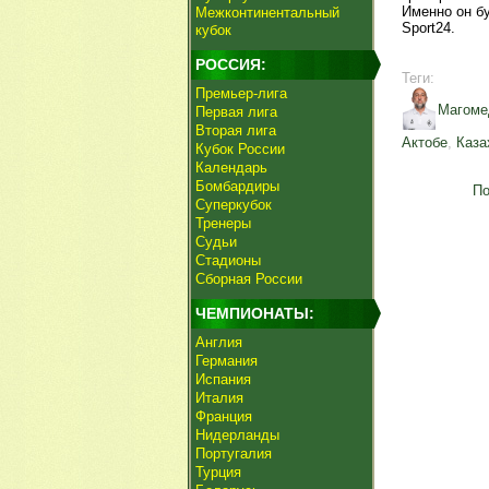
Именно он б
Межконтинентальный
Sport24.
кубок
РОССИЯ:
Теги:
Премьер-лига
Магоме
Первая лига
Вторая лига
Актобе
,
Каза
Кубок России
Календарь
Бомбардиры
По
Суперкубок
Тренеры
Судьи
Стадионы
Сборная России
ЧЕМПИОНАТЫ:
Англия
Германия
Испания
Италия
Франция
Нидерланды
Португалия
Турция