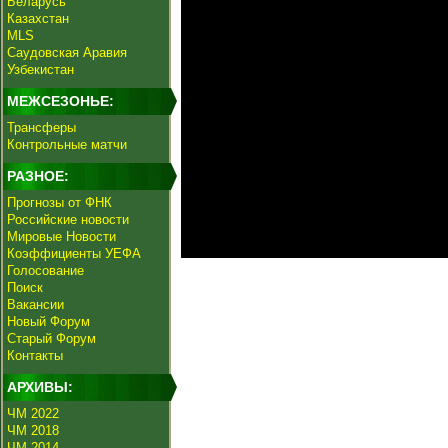
Беларусь
Казахстан
MLS
Саудовская Аравия
Узбекистан
МЕЖСЕЗОНЬЕ:
Трансферы
Контрольные матчи
РАЗНОЕ:
Прогнозы от ФНК
Российские новости
Мировые Новости
Коэффициенты УЕФА
Голосование
Поиск
Вакансии
Новый Форум
Старый Форум
Контакты
АРХИВЫ:
ЧМ 2022
ЧМ 2018
ЧМ 2014