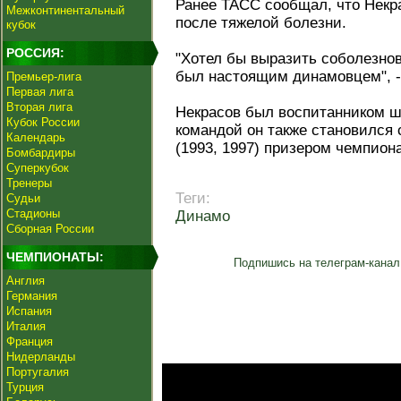
Ранее ТАСС сообщал, что Некра
Межконтинентальный
после тяжелой болезни.
кубок
РОССИЯ:
"Хотел бы выразить соболезнов
был настоящим динамовцем", - 
Премьер-лига
Первая лига
Вторая лига
Некрасов был воспитанником ш
Кубок России
командой он также становился
Календарь
(1993, 1997) призером чемпион
Бомбардиры
Суперкубок
Тренеры
Теги:
Судьи
Стадионы
Динамо
Сборная России
ЧЕМПИОНАТЫ:
Подпишись на телеграм-канал
Англия
Германия
Испания
Италия
Франция
Нидерланды
Португалия
Турция