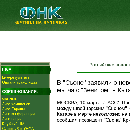
Российские новос
LIVE:
Live-результаты
В "Сьоне" заявили о не
Онлайн трансляции
матча с "Зенитом" в Кат
СОРЕВНОВАНИЯ:
ЧМ 2026
МОСКВА, 10 марта. /ТАСС/. Пр
Лига чемпионов
между швейцарским "Сьоном" 
Лига Европы
Катаре в марте невозможно на
Лига конференций
Лига наций
сообщил президент "Сьона" Кр
Клубный ЧМ
Суперкубок УЕФА