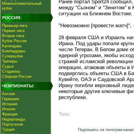
Ранее портал Sport24 сообщил,
Межконтинентальный
между "Сьоном" и "Зенитом" в 
кубок
ситуации на Ближнем Востоке.
РОССИЯ:
"Невозможно [провести матч]", 
Премьер-лига
Первая лига
Вторая лига
28 февраля США и Израиль на
Кубок России
Ирана. Под удары попали крупн
Календарь
числе Тегеран. В Белом доме о
Бомбардиры
ядерной угрозами, якобы исход
Суперкубок
стражей исламской революции 
Тренеры
Судьи
операции, атаковав объекты в 
Стадионы
подверглись объекты США в Ба
Сборная России
Кувейте, ОАЭ и Саудовской Ара
Ирану погибли верховный лиде
ЧЕМПИОНАТЫ:
некоторые другие ключевые фи
Англия
республики.
Германия
Испания
Италия
Теги:
Франция
Нидерланды
Португалия
Турция
Подпишись на телеграм-канал