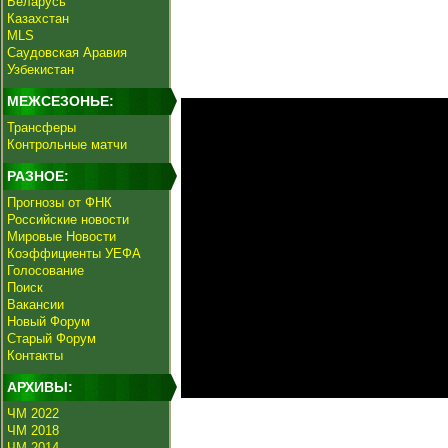
Беларусь
Казахстан
MLS
Саудовская Аравия
Узбекистан
МЕЖСЕЗОНЬЕ:
Трансферы
Контрольные матчи
РАЗНОЕ:
Прогнозы от ФНК
Российские новости
Мировые Новости
Коэффициенты УЕФА
Голосование
Поиск
Вакансии
Новый Форум
Старый Форум
Контакты
АРХИВЫ:
ЧМ 2022
ЧМ 2018
ЧМ 2014