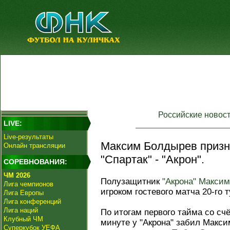
Российские новос
LIVE:
Live-результаты
Максим Болдырев призн
Онлайн трансляции
"Спартак" - "Акрон".
СОРЕВНОВАНИЯ:
ЧМ 2026
Полузащитник
"Акрона"
Максим
Лига чемпионов
игроком гостевого матча 20-го т
Лига Европы
Лига конференций
Лига наций
По итогам первого тайма со сч
Клубный ЧМ
минуте у "Акрона" забил Макс
Суперкубок УЕФА