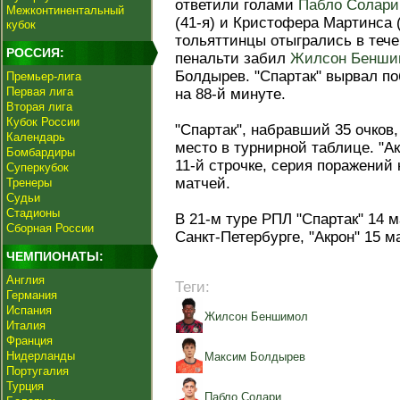
ответили голами
Пабло Солари
Межконтинентальный
(41-я) и Кристофера Мартинса 
кубок
тольяттинцы отыгрались в тече
РОССИЯ:
пенальти забил
Жилсон Бенши
Болдырев. "Спартак" вырвал по
Премьер-лига
Первая лига
на 88-й минуте.
Вторая лига
Кубок России
"Спартак", набравший 35 очков
Календарь
место в турнирной таблице. "А
Бомбардиры
11-й строчке, серия поражений
Суперкубок
матчей.
Тренеры
Судьи
Стадионы
В 21-м туре РПЛ "Спартак" 14 
Сборная России
Санкт-Петербурге, "Акрон" 15 
ЧЕМПИОНАТЫ:
Англия
Теги:
Германия
Испания
Жилсон Беншимол
Италия
Франция
Нидерланды
Максим Болдырев
Португалия
Турция
Пабло Солари