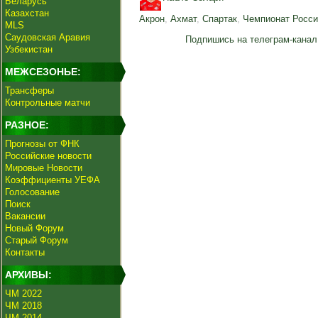
Беларусь
Казахстан
Акрон
,
Ахмат
,
Спартак
,
Чемпионат Росси
MLS
Саудовская Аравия
Подпишись на телеграм-канал
Узбекистан
МЕЖСЕЗОНЬЕ:
Трансферы
Контрольные матчи
РАЗНОЕ:
Прогнозы от ФНК
Российские новости
Мировые Новости
Коэффициенты УЕФА
Голосование
Поиск
Вакансии
Новый Форум
Старый Форум
Контакты
АРХИВЫ:
ЧМ 2022
ЧМ 2018
ЧМ 2014