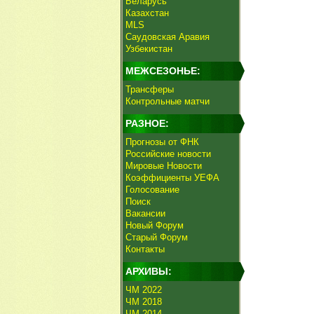
Беларусь
Казахстан
MLS
Саудовская Аравия
Узбекистан
МЕЖСЕЗОНЬЕ:
Трансферы
Контрольные матчи
РАЗНОЕ:
Прогнозы от ФНК
Российские новости
Мировые Новости
Коэффициенты УЕФА
Голосование
Поиск
Вакансии
Новый Форум
Старый Форум
Контакты
АРХИВЫ:
ЧМ 2022
ЧМ 2018
ЧМ 2014