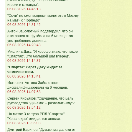
игроки и команды".
06.08.2026 14:46:13
"Сочи" не смог вовремя вылететь в Москву
на матч с "Торпедо".
06.08.2026 14:31:42
Антон Заболотный подтвердил, что он
отстранен от футбола на 6 месяцев за
употребление допинга.
06.08.2026 14:20:43
Мирлинд Даку: "Я хорошо знаю, что такое
"Спартак". Это большой шаг вперёд".
06.08.2026 14:14:37
"Спартак" берёт Даку и идёт за
чемпионством.
06.08.2026 14:13:41
Источник: Антона Заболотного
дисквалифицировали на 6 месяцев.
06.08.2026 14:07:58
Сергей Кирьяков: "Ощущение, что цель
руководства "Динамо" – развалить клуб".
06.08.2026 13:54:12
На матче 3-го тура РПЛ "Спартак" –
"Краснодар" ожидается аншлаг.
06.08.2026 13:36:03
Дмитрий Баринов: "Думаю, мы далеки от