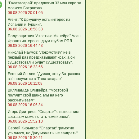
"Галатасарай" предложил 33 млн евро за
Алексея Батракова.
06.08.2026 20:01:05
Агент: "К Дркушичу есть интерес из
Испании и Турции".
06.08.2026 16:58:33
Полузащитник "Атлетико Минейро" Алан
Франко интересен двум клубам РПЛ.
06.08.2026 16:44:43
Николай Наумов: "Локомотиву" не в
первый раз предсказывают крах, а он
существовал и будет существовать".
06.08.2026 16:23:56
Евгений Ловчев: "Думаю, что у Батракова
всё получится в "Галатасарае".
06.08.2026 16:11:08
Виллиам де Оливейра: "Мостовой
получит свой шанс. Мы на него
рассчитываем".
06.08.2026 16:06:34
Игорь Дмитриев: "Спартак" с нынешним
составом может стать чемпионом".
06.08.2026 15:52:13
Сергей Кирьяков: "Спартак" грамотно
усилился, но Даку может и не заиграть".
06.08.2026 15:30:21