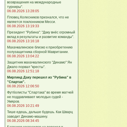
возвращения на международные
турниры".
06.08.2026 13:28:05
Пловец Колесников признался, что не
является поклонником Месси.
06.08.2026 13:19:33
Президент "Рубина": "Даку внёс огромный
вклад в результаты и развитие команды".
06.08.2026 13:16:18
Махачкалинское близко к приобретению
полузащитника сборной Мавритании.
06.08.2026 13:04:22
Защитник махачкалинского "Динамо" Ян
Джапо порвал "кресты".
06.08.2026 12:51:18
Мирлинд Даку перешел из "Рубина" в
"Спартак".
06.08.2026 12:06:50
Футболисты "Спартака" во время матчей
не поддавливают молодых судей -
Умяров.
06.08.2026 10:21:49
Тише едешь, дальше будешь. Как Шварц
заводит Динамо-машину.
06.08.2026 08:34:45
Батраков согласился на переход в