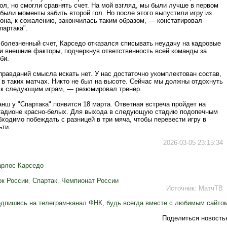
ол, но смогли сравнять счет. На мой взгляд, мы были лучше в первом
 были моменты забить второй гол. Но после этого выпустили игру из
 она, к сожалению, закончилась таким образом, — констатировал
партака".
 болезненный счет, Карседо отказался списывать неудачу на кадровые
и внешние факторы, подчеркнув ответственность всей команды за
би.
равданий смысла искать нет. У нас достаточно укомплектован состав,
 в таких матчах. Никто не был на высоте. Сейчас мы должны отдохнуть
я к следующим играм, — резюмировал тренер.
нш у "Спартака" появится 18 марта. Ответная встреча пройдет на
адионе красно-белых. Для выхода в следующую стадию подопечным
ходимо побеждать с разницей в три мяча, чтобы перевести игру в
ьти.
2026-03-05 23:15:34
арлос Карседо
ок России
,
Спартак
,
Чемпионат России
Источник:
МатчТВ
дпишись на телеграм-канал ФНК, будь всегда вместе с любимым сайто
Поделиться новость