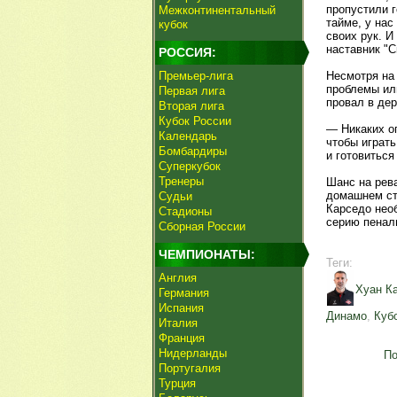
пропустили г
Межконтинентальный
тайме, у нас
кубок
своих рук. И
наставник "С
РОССИЯ:
Премьер-лига
Несмотря на
проблемы ил
Первая лига
провал в дер
Вторая лига
Кубок России
— Никаких оп
Календарь
чтобы играть
Бомбардиры
и готовитьс
Суперкубок
Тренеры
Шанс на рева
домашнем ст
Судьи
Карседо необ
Стадионы
серию пенал
Сборная России
ЧЕМПИОНАТЫ:
Теги:
Англия
Хуан К
Германия
Испания
Динамо
,
Куб
Италия
Франция
Нидерланды
По
Португалия
Турция