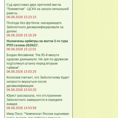
Суд арестовал двух зрителей матча
"Локомотив" - ЦСКА за запуск сигнальной
ракеты.
06.08.2026 15:23:15
Полгода без футбола: нападающего
Заболотного дисквалифицировали за
допинг.
06.08.2026 15:16:29
Назначены арбитры на матчи 3-го тура
РПЛ сезона-2026/27.
06.08.2026 15:12:01
Богдан Москвичев: "На 95‑й минуте
здорово дзинькнуло. Не зря по‑дружески
подтолкнул штангу перед вторым
таймом".
06.08.2026 15:03:25
Колосков считает, что Заболотному будет
непросто вернуться после
дисквалификации.
06.08.2026 15:03:20
Юрист рассказала, что отстранение
Заболотного завершится в середине
января.
06.08.2026 14:53:58
Икер Посо: "Чемпионат России оцениваю
очень высоко, тут собраны сильные