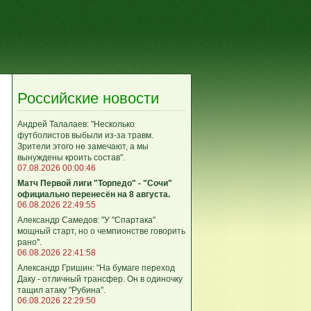
Российские новости
Андрей Талалаев: "Несколько
футболистов выбыли из-за травм.
Зрители этого не замечают, а мы
вынуждены кроить состав".
07.08.2026 00:00:46
Матч Первой лиги "Торпедо" - "Сочи"
официально перенесён на 8 августа.
06.08.2026 22:49:55
Александр Самедов: "У "Спартака"
мощный старт, но о чемпионстве говорить
рано".
06.08.2026 22:41:58
Александр Гришин: "На бумаге переход
Даку - отличный трансфер. Он в одиночку
тащил атаку "Рубина".
06.08.2026 22:29:50