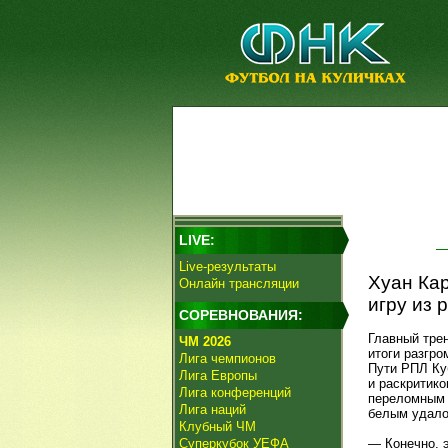
LIVE:
Live-результаты
Хуан Кар
Онлайн трансляции
игру из р
СОРЕВНОВАНИЯ:
Главный тре
ЧМ 2026
итоги разгро
Лига чемпионов
Пути РПЛ Ку
Лига Европы
и раскритик
Лига конференций
переломным м
Лига наций
белым удало
Клубный ЧМ
Суперкубок УЕФА
— Конечно, э