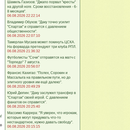
Шамиль Газизов: "Джапо порвал "кресты"
на другой ноге. Сроки восстановления - 6-
8 месяцев".
06.08.2026 22:22:14
Владимир Обухов: "Даку точно усилит
"Спартак" и справится с давлением
общественности".
06.08.2026 22:07:10
Тамерлан Мусаев может покинуть ЦСКА.
На форварда претендуют три клуба РПЛ.
06.08.2026 21:36:32
Футболисты "Сочи" отправятся на матч с
"Торпедо" 7 августа.
06.08.2026 20:56:07
Франсис Кахигао: "Полех, Сорокин и
Массалыга на правильном пути, но до
элитного уровня им ещё далеко".
06.08.2026 20:49:29
Юрий Дюпин: "Даку заслужил трансфер в
"Спартак" своей игрой. С давлением
фанатов он справится".
06.08.2026 20:25:40
Массимо Каррера: "Я уверен, что игрокам,
м!
которые могут придумать что-то
нестандартное, нужно давать свободу".
ю
06.08.2026 20:15:15