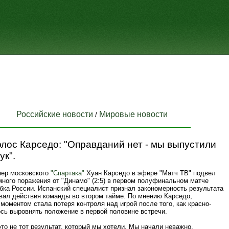
Российские новости
Мировые новости
/
лос Карседо: "Оправданий нет - мы выпустили
ук".
нер московского
"Спартака"
Хуан Карседо в эфире "Матч ТВ" подвел
много поражения от "Динамо" (2:5) в первом полуфинальном матче
бка России. Испанский специалист признал закономерность результата
овал действия команды во втором тайме. По мнению Карседо,
оментом стала потеря контроля над игрой после того, как красно-
сь выровнять положение в первой половине встречи.
то не тот результат, который мы хотели. Мы начали неважно,