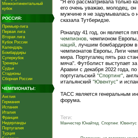
"Я его рассматривала только к
Межконтинентальный
его очень уважаю, молодец, он
кубок
мужчине я не задумывалась о н
РОССИЯ:
сказала Тутберидзе.
Премьер-лига
Первая лига
Роналду 41 год, он является 
Вторая лига
чемпионов
, чемпионом Европы
Кубок России
наций
, лучшим бомбардиром в
Календарь
чемпионатов Европы, Лиги чем
Бомбардиры
мира. Португалец пять раз ста
Суперкубок
мяча". Футболист выступает за
Тренеры
Судьи
Аравии с декабря 2022 года, по
Стадионы
португальский
"Спортинг"
, анг
Сборная России
итальянский
"Ювентус"
и испан
ЧЕМПИОНАТЫ:
ТАСС является генеральным и
Англия
форума.
Германия
Испания
Италия
Теги:
Франция
Нидерланды
Манчестер Юнайтед
,
Спортинг
,
Ювентус
Португалия
Турция