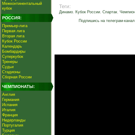
Межконтинентальный
Теги:
кубок
Динамо
,
Кубок России
,
Спартак
,
Чемпион
РОССИЯ:
Подпишись на телеграм-канал
Премьер-лига
Первая лига
Вторая лига
Кубок России
Календарь
Бомбардиры
Суперкубок
Тренеры
Судьи
Стадионы
Сборная России
ЧЕМПИОНАТЫ:
Англия
Германия
Испания
Италия
Франция
Нидерланды
Португалия
Турция