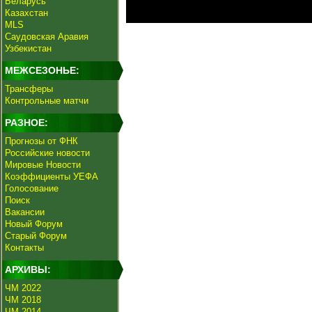
Беларусь
Казахстан
MLS
Саудовская Аравия
Узбекистан
МЕЖСЕЗОНЬЕ:
Трансферы
Контрольные матчи
РАЗНОЕ:
Прогнозы от ФНК
Российские новости
Мировые Новости
Коэффициенты УЕФА
Голосование
Поиск
Вакансии
Новый Форум
Старый Форум
Контакты
АРХИВЫ:
ЧМ 2022
ЧМ 2018
ЧМ 2014