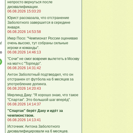
непросто вернуться после
дисквалификации.
06.08.2026 15:03:20
Юрист рассказала, что отстранение
Заболотного завершится в середине
января.
06.08.2026 14:53:58
Икер Посо: "Чемпионат России оцениваю
очень высоко, тут собраны сильные
м!
игроки и команды".
ю
06.08.2026 14:46:13
"Сочи" не смог вовремя вылететь в Москву
на матч с "Торпедо".
06.08.2026 14:31:42
Антон Заболотный подтвердил, что он
отстранен от футбола на 6 месяцев за
употребление допинга.
06.08.2026 14:20:43
Мирлинд Даку: "Я хорошо знаю, что такое
"Спартак". Это большой шаг вперёд".
06.08.2026 14:14:37
"Спартак" берёт Даку и идёт за
чемпионством.
06.08.2026 14:13:41
Источник: Антона Заболотного
дисквалифицировали на 6 месяцев.