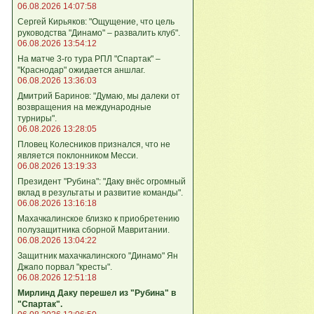
06.08.2026 14:07:58
Сергей Кирьяков: "Ощущение, что цель
руководства "Динамо" – развалить клуб".
06.08.2026 13:54:12
На матче 3-го тура РПЛ "Спартак" –
"Краснодар" ожидается аншлаг.
06.08.2026 13:36:03
Дмитрий Баринов: "Думаю, мы далеки от
возвращения на международные
турниры".
06.08.2026 13:28:05
Пловец Колесников признался, что не
является поклонником Месси.
06.08.2026 13:19:33
Президент "Рубина": "Даку внёс огромный
вклад в результаты и развитие команды".
06.08.2026 13:16:18
Махачкалинское близко к приобретению
полузащитника сборной Мавритании.
06.08.2026 13:04:22
Защитник махачкалинского "Динамо" Ян
Джапо порвал "кресты".
06.08.2026 12:51:18
Мирлинд Даку перешел из "Рубина" в
"Спартак".