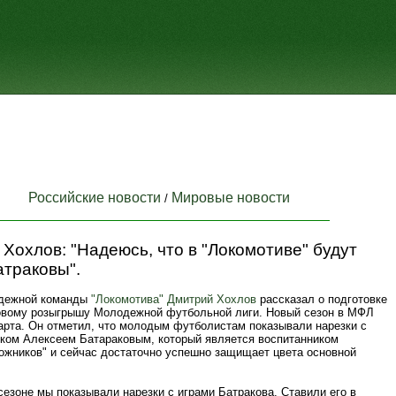
Российские новости
Мировые новости
/
Хохлов: "Надеюсь, что в "Локомотиве" будут
атраковы".
одежной команды
"Локомотива"
Дмитрий Хохлов
рассказал о подготовке
овому розыгрышу Молодежной футбольной лиги. Новый сезон в МФЛ
марта. Он отметил, что молодым футболистам показывали нарезки с
ком Алексеем Батараковым, который является воспитанником
ожников" и сейчас достаточно успешно защищает цвета основной
езоне мы показывали нарезки с играми Батракова. Ставили его в