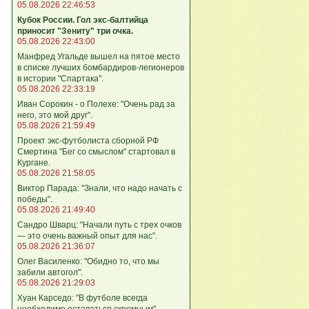
05.08.2026 22:46:53
Кубок России. Гол экс-балтийца
приносит "Зениту" три очка.
05.08.2026 22:43:00
Манфред Угальде вышел на пятое место
в списке лучших бомбардиров-легионеров
в истории "Спартака".
05.08.2026 22:33:19
Иван Сорокин - о Полехе: "Очень рад за
него, это мой друг".
05.08.2026 21:59:49
Проект экс-футболиста сборной РФ
Смертина "Бег со смыслом" стартовал в
Кургане.
05.08.2026 21:58:05
Виктор Парада: "Знали, что надо начать с
победы".
05.08.2026 21:49:40
Сандро Шварц: "Начали путь с трех очков
— это очень важный опыт для нас".
05.08.2026 21:36:07
Олег Василенко: "Обидно то, что мы
забили автогол".
05.08.2026 21:29:03
Хуан Карседо: "В футболе всегда
необходимо оставаться скромным".