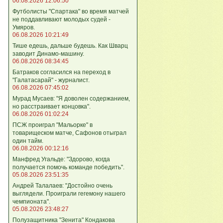
06.08.2026 12:06:50
Футболисты "Спартака" во время матчей
не поддавливают молодых судей -
Умяров.
06.08.2026 10:21:49
Тише едешь, дальше будешь. Как Шварц
заводит Динамо-машину.
06.08.2026 08:34:45
Батраков согласился на переход в
"Галатасарай" - журналист.
06.08.2026 07:45:02
Мурад Мусаев: "Я доволен содержанием,
но расстраивает концовка".
06.08.2026 01:02:24
ПСЖ проиграл "Мальорке" в
товарищеском матче, Сафонов отыграл
один тайм.
06.08.2026 00:12:16
Манфред Угальде: "Здорово, когда
получается помочь команде победить".
05.08.2026 23:51:35
Андрей Талалаев: "Достойно очень
выглядели. Проиграли гегемону нашего
чемпионата".
05.08.2026 23:48:27
Полузащитника "Зенита" Кондакова