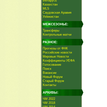
Беларусь
Казахстан
MLS
Саудовская Аравия
Узбекистан
МЕЖСЕЗОНЬЕ:
Трансферы
Контрольные матчи
РАЗНОЕ:
Прогнозы от ФНК
Российские новости
Мировые Новости
Коэффициенты УЕФА
Голосование
Поиск
Вакансии
Новый Форум
Старый Форум
Контакты
АРХИВЫ:
ЧМ 2022
ЧМ 2018
ЧМ 2014