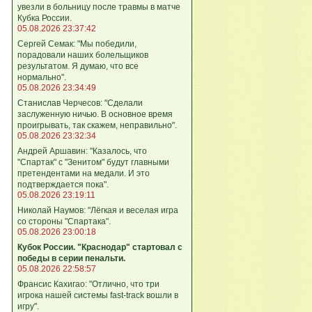
увезли в больницу после травмы в матче
Кубка России.
05.08.2026 23:37:42
Сергей Семак: "Мы победили,
порадовали наших болельщиков
результатом. Я думаю, что все
нормально".
05.08.2026 23:34:49
Станислав Черчесов: "Сделали
заслуженную ничью. В основное время
проигрывать, так скажем, неправильно".
05.08.2026 23:32:34
Андрей Аршавин: "Казалось, что
"Спартак" с "Зенитом" будут главными
претендентами на медали. И это
подтверждается пока".
05.08.2026 23:19:11
Николай Наумов: "Лёгкая и веселая игра
со стороны "Спартака".
05.08.2026 23:00:18
Кубок России. "Краснодар" стартовал с
победы в серии пенальти.
05.08.2026 22:58:57
Франсис Кахигао: "Отлично, что три
игрока нашей системы fast‑track вошли в
игру".