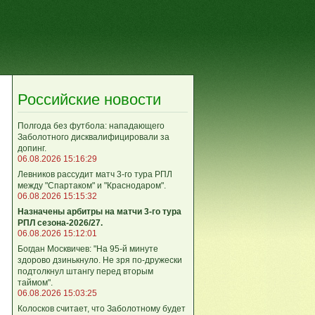
Российские новости
Полгода без футбола: нападающего
Заболотного дисквалифицировали за
допинг.
06.08.2026 15:16:29
Левников рассудит матч 3-го тура РПЛ
между "Спартаком" и "Краснодаром".
06.08.2026 15:15:32
Назначены арбитры на матчи 3-го тура
РПЛ сезона-2026/27.
06.08.2026 15:12:01
Богдан Москвичев: "На 95‑й минуте
здорово дзинькнуло. Не зря по‑дружески
подтолкнул штангу перед вторым
таймом".
06.08.2026 15:03:25
Колосков считает, что Заболотному будет