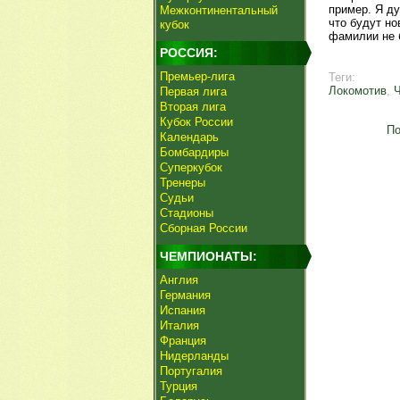
пример. Я д
Межконтинентальный
что будут но
кубок
фамилии не 
РОССИЯ:
Премьер-лига
Теги:
Локомотив
,
Первая лига
Вторая лига
Кубок России
По
Календарь
Бомбардиры
Суперкубок
Тренеры
Судьи
Стадионы
Сборная России
ЧЕМПИОНАТЫ:
Англия
Германия
Испания
Италия
Франция
Нидерланды
Португалия
Турция