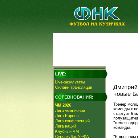
LIVE:
Live-результаты
Дмитрий 
Онлайн трансляции
новые Б
СОРЕВНОВАНИЯ:
Тренер мол
ЧМ 2026
команды к н
Лига чемпионов
стартует 6 
Лига Европы
полузащитни
Лига конференций
"железнодор
Лига наций
команды.
Клубный ЧМ
Суперкубок УЕФА
"В прошлом с