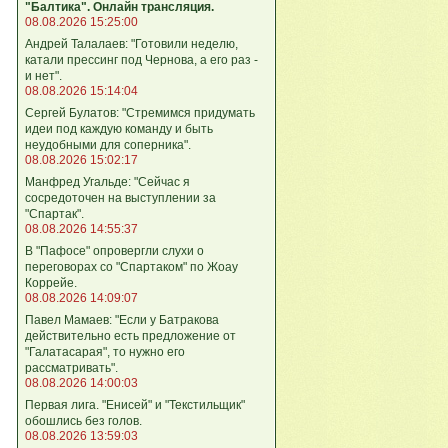
"Балтика". Онлайн трансляция.
08.08.2026 15:25:00
Андрей Талалаев: "Готовили неделю,
катали прессинг под Чернова, а его раз -
и нет".
08.08.2026 15:14:04
Сергей Булатов: "Стремимся придумать
идеи под каждую команду и быть
неудобными для соперника".
08.08.2026 15:02:17
Манфред Угальде: "Сейчас я
сосредоточен на выступлении за
"Спартак".
08.08.2026 14:55:37
В "Пафосе" опровергли слухи о
переговорах со "Спартаком" по Жоау
Коррейе.
08.08.2026 14:09:07
Павел Мамаев: "Если у Батракова
действительно есть предложение от
"Галатасарая", то нужно его
рассматривать".
08.08.2026 14:00:03
Первая лига. "Енисей" и "Текстильщик"
обошлись без голов.
08.08.2026 13:59:03