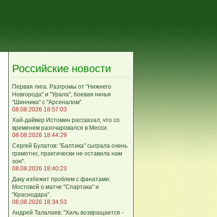
Российские новости
Первая лига. Разгромы от "Нижнего
Новгорода" и "Урала", боевая ничья
"Шинника" с "Арсеналом".
08.08.2026 18:57:03
Хай-дайвер Истомин рассказал, что со
временем разочаровался в Месси.
08.08.2026 18:44:29
Сергей Булатов: "Балтика" сыграла очень
грамотно, практически не оставила нам
зон".
08.08.2026 18:40:23
Даку избежит проблем с фанатами:
Мостовой о матче "Спартака" и
"Краснодара".
08.08.2026 18:34:53
Андрей Талалаев: "Хиль возвращается -