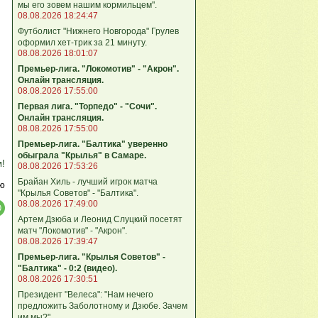
мы его зовем нашим кормильцем".
08.08.2026 18:24:47
Футболист "Нижнего Новгорода" Грулев
оформил хет-трик за 21 минуту.
08.08.2026 18:01:07
Премьер-лига. "Локомотив" - "Акрон".
Онлайн трансляция.
08.08.2026 17:55:00
Первая лига. "Торпедо" - "Сочи".
Онлайн трансляция.
08.08.2026 17:55:00
Премьер-лига. "Балтика" уверенно
обыграла "Крылья" в Самаре.
м!
08.08.2026 17:53:26
Брайан Хиль - лучший игрок матча
ю
"Крылья Советов" - "Балтика".
08.08.2026 17:49:00
Артем Дзюба и Леонид Слуцкий посетят
матч "Локомотив" - "Акрон".
08.08.2026 17:39:47
Премьер-лига. "Крылья Советов" -
"Балтика" - 0:2 (видео).
08.08.2026 17:30:51
Президент "Велеса": "Нам нечего
предложить Заболотному и Дзюбе. Зачем
им мы?"