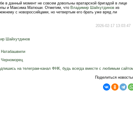
бе в данный момент не совсем довольны вратарской бригадой в лице
пы и Максима Матюши. Отметим, что
Владимир Шайхутдинов
из
ежнему с новороссийцами, но четвертым его брать уже вряд ли
2026-02-17 13:03:47
ир Шайхутдинов
й Натабашвили
,
Черноморец
дпишись на телеграм-канал ФНК, будь всегда вместе с любимым сайто
Поделиться новость