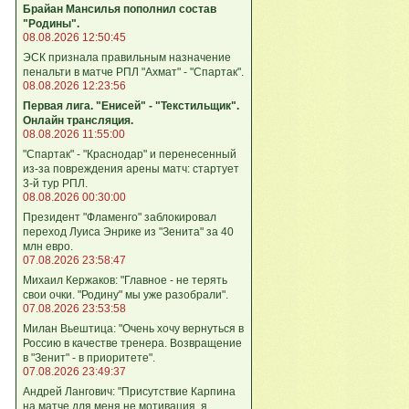
Брайан Мансилья пополнил состав
"Родины".
08.08.2026 12:50:45
ЭСК признала правильным назначение
пенальти в матче РПЛ "Ахмат" - "Спартак".
08.08.2026 12:23:56
Первая лига. "Енисей" - "Текстильщик".
Онлайн трансляция.
08.08.2026 11:55:00
"Спартак" - "Краснодар" и перенесенный
из-за повреждения арены матч: стартует
3-й тур РПЛ.
08.08.2026 00:30:00
Президент "Фламенго" заблокировал
переход Луиса Энрике из "Зенита" за 40
млн евро.
07.08.2026 23:58:47
Михаил Кержаков: "Главное - не терять
свои очки. "Родину" мы уже разобрали".
07.08.2026 23:53:58
Милан Вьештица: "Очень хочу вернуться в
Россию в качестве тренера. Возвращение
в "Зенит" - в приоритете".
07.08.2026 23:49:37
Андрей Лангович: "Присутствие Карпина
на матче для меня не мотивация, я