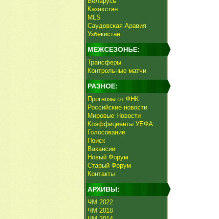
Беларусь
Казахстан
MLS
Саудовская Аравия
Узбекистан
МЕЖСЕЗОНЬЕ:
Трансферы
Контрольные матчи
РАЗНОЕ:
Прогнозы от ФНК
Российские новости
Мировые Новости
Коэффициенты УЕФА
Голосование
Поиск
Вакансии
Новый Форум
Старый Форум
Контакты
АРХИВЫ:
ЧМ 2022
ЧМ 2018
ЧМ 2014