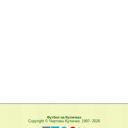
Футбол на Куличках
Copyright © Чертовы Кулички, 1997-
2026