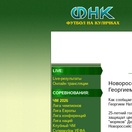
LIVE:
Live-результаты
Новоросс
Онлайн трансляции
Георгие
СОРЕВНОВАНИЯ:
Как сообщае
ЧМ 2026
Георгием На
Лига чемпионов
Лига Европы
25-летний го
Лига конференций
защищал цве
Лига наций
"моряков" Д
Клубный ЧМ
Новороссийск
Суперкубок УЕФА