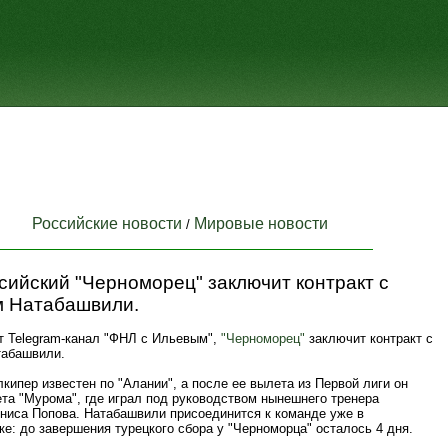
Российские новости
Мировые новости
/
ийский "Черноморец" заключит контракт с
м Натабашвили.
т Telegram-канал "ФНЛ с Ильевым",
"Черноморец"
заключит контракт с
табашвили.
лкипер известен по "Алании", а после ее вылета из Первой лиги он
та "Мурома", где играл под руководством нынешнего тренера
ениса Попова. Натабашвили присоединится к команде уже в
е: до завершения турецкого сбора у "Черноморца" осталось 4 дня.