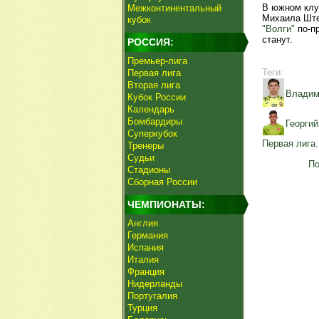
В южном клу
Межконтинентальный
Михаила Ште
кубок
"Волги"
по-пр
станут.
РОССИЯ:
Премьер-лига
Теги:
Первая лига
Вторая лига
Владим
Кубок России
Календарь
Бомбардиры
Георги
Суперкубок
Первая лига
Тренеры
Судьи
По
Стадионы
Сборная России
ЧЕМПИОНАТЫ:
Англия
Германия
Испания
Италия
Франция
Нидерланды
Португалия
Турция