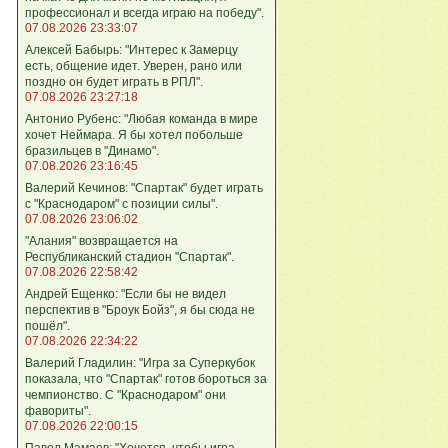
профессионал и всегда играю на победу".
07.08.2026 23:33:07
Алексей Бабырь: "Интерес к Замерцу
есть, общение идет. Уверен, рано или
поздно он будет играть в РПЛ".
07.08.2026 23:27:18
Антонио Рубенс: "Любая команда в мире
хочет Неймара. Я бы хотел побольше
бразильцев в "Динамо".
07.08.2026 23:16:45
Валерий Кечинов: "Спартак" будет играть
с "Краснодаром" с позиции силы".
07.08.2026 23:06:02
"Алания" возвращается на
Республиканский стадион "Спартак".
07.08.2026 22:58:42
Андрей Ещенко: "Если бы не видел
перспектив в "Броук Бойз", я бы сюда не
пошёл".
07.08.2026 22:34:22
Валерий Гладилин: "Игра за Суперкубок
показала, что "Спартак" готов бороться за
чемпионство. С "Краснодаром" они
фавориты".
07.08.2026 22:00:15
Павел Мамаев: "Хочется, чтобы игра