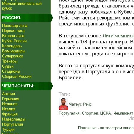
Межконтинентальный
бразилец трижды становился ч
кубок
одному разу побеждал в Кубке 
Рейс считается рекордсменом 
РОССИЯ:
среди иностранных футболисто
Премьер-лига
Первая лига
В текущем сезоне
Лиги чемпио
Вторая лига
Кубок России
вышел в 1/8 финала турнира. В
Календарь
матчей в главном европейском 
Бомбардиры
показателем среди всех игроко
Суперкубок
Тренеры
Всего за португальскую команд
Судьи
переезда в Португалию он выст
Стадионы
Сборная России
Бразилии.
ЧЕМПИОНАТЫ:
Англия
Теги:
Германия
Испания
Матеус Рейс
Италия
Португалия
,
Спортинг
,
ЦСКА
,
Чемпионат
Франция
Ис
Нидерланды
Португалия
Подпишись на телеграм-канал
Турция