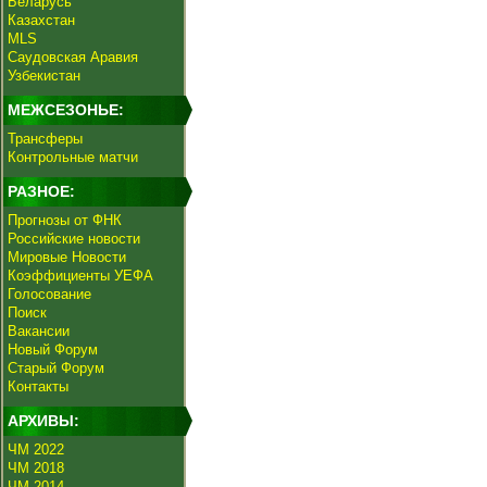
Беларусь
Казахстан
MLS
Саудовская Аравия
Узбекистан
МЕЖСЕЗОНЬЕ:
Трансферы
Контрольные матчи
РАЗНОЕ:
Прогнозы от ФНК
Российские новости
Мировые Новости
Коэффициенты УЕФА
Голосование
Поиск
Вакансии
Новый Форум
Старый Форум
Контакты
АРХИВЫ:
ЧМ 2022
ЧМ 2018
ЧМ 2014