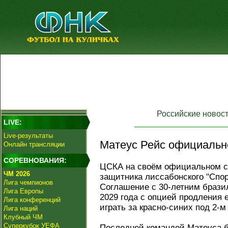
Российские новос
LIVE:
Live-результаты
Матеус Рейс официальн
Онлайн трансляции
СОРЕВНОВАНИЯ:
ЦСКА на своём официальном с
ЧМ 2026
защитника лиссабонского "Спор
Лига чемпионов
Соглашение с 30-летним брази
Лига Европы
2029 года с опцией продления 
Лига конференций
играть за красно-синих под 2-м
Лига наций
Клубный ЧМ
Суперкубок УЕФА
Последней командой Матеуса б