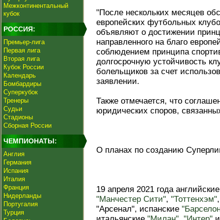
Межконтинентальный
"После нескольких месяцев о
кубок
европейских футбольных клубо
РОССИЯ:
объявляют о достижении принц
направленного на благо европе
Премьер-лига
Первая лига
соблюдением принципа спортив
Вторая лига
долгосрочную устойчивость кл
Кубок России
болельщиков за счет использова
Календарь
заявлении.
Бомбардиры
Суперкубок
Также отмечается, что соглаш
Тренеры
Судьи
юридических споров, связанных
Стадионы
Сборная России
ЧЕМПИОНАТЫ:
О планах по созданию Суперли
Англия
Германия
Испания
Италия
Франция
19 апреля 2021 года английски
Нидерланды
"Манчестер Сити"
,
"Тоттенхэм"
Португалия
"Арсенал", испанские
"Барселон
Турция
итальянские
"Милан"
,
"Интер"