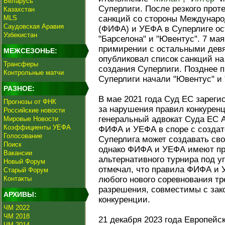
Беларусь
Суперлиги. После резкого прот
Казахстан
MLS
санкций со стороны Междунар
Саудовская Аравия
(ФИФА) и УЕФА в Суперлиге ост
Узбекистан
"Барселона" и "Ювентус". 7 ма
примирении с остальными девя
МЕЖСЕЗОНЬЕ:
опубликовал список санкций на
Трансферы
создания Суперлиги. Позднее п
Контрольные матчи
Суперлиги начали "Ювентус" и 
РАЗНОЕ:
В мае 2021 года Суд ЕС зареги
Прогнозы от ФНК
за нарушения правил конкуренц
Российские новости
генеральный адвокат Суда ЕС 
Мировые Новости
Коэффициенты УЕФА
ФИФА и УЕФА в споре с создат
Голосование
Суперлига может создавать св
Поиск
однако ФИФА и УЕФА имеют пр
Вакансии
альтернативного турнира под уг
Новый Форум
отмечал, что правила ФИФА и 
Старый Форум
Контакты
любого нового соревнования тр
разрешения, совместимы с зак
АРХИВЫ:
конкуренции.
ЧМ 2022
ЧМ 2018
21 декабря 2023 года Европей
ЧМ 2014