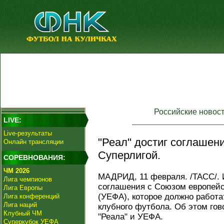
Российские новос
LIVE:
Live-результаты
"Реал" достиг соглашени
Онлайн трансляции
Суперлигой.
СОРЕВНОВАНИЯ:
ЧМ 2026
МАДРИД, 11 февраля. /ТАСС/. И
Лига чемпионов
соглашения с Союзом европей
Лига Европы
(УЕФА), которое должно работа
Лига конференций
Лига наций
клубного футбола. Об этом гов
Клубный ЧМ
"Реала" и УЕФА.
Суперкубок УЕФА