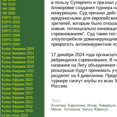
в пользу Суперлиги и признал
ЧМ 2010
блокировке создания турнира 
ЧМ 2006
конкуренции. Суд признал дей
ЧМ 2002
ЕВРО 2024
вредоносными для европейских
ЕВРО 2020
зрителей, которым было отказа
ЕВРО 2016
новым, потенциально инновац
ЕВРО 2012
соревнованием". Суд также по
ЕВРО 2008
злоупотребили доминирующим 
ЕВРО 2004
прекратить антиконкурентное п
ЕВРО 2000
Кубок Америки 2024
Кубок Америки 2021
17 декабря 2024 года организа
Кубок Америки 2019
ребрендинге соревнования. В ч
Кубок Америки 2016
название на Лигу объединения (
Кубок Америки 2015
розыгрыше будут принимать уча
Кубок Америки 2011
разделят на 4 дивизиона. Предп
Кубок Африки 2025
Кубок Африки 2023
турнире смогут клубы из всех
Кубок Африки 2021
Россию.
Кубок Африки 2019
Кубок Африки 2017
Кубок Африки 2015
Теги:
Кубок Африки 2013
Атлетико
,
Барселона
,
Интер
,
Ливерпуль
Кубок Африки 2012
Милан
,
Тоттенхэм
,
Челси
,
Ювентус
Кубок Африки 2010
Кубок Азии 2023