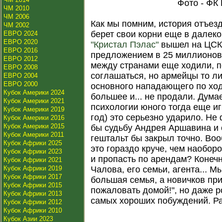
Фото - ФК
ЧМ 2010
ЧМ 2006
Как мы помним, история отъез
ЧМ 2002
берет свои корни еще в далеко
ЕВРО 2024
ЕВРО 2020
"Кристал Пэлас"
вышел на ЦСК
ЕВРО 2016
предложением в 25 миллионов
ЕВРО 2012
между странами еще ходили, 
ЕВРО 2008
соглашаться, но армейцы то ли
ЕВРО 2004
ЕВРО 2000
основного нападающего по ход
Кубок Америки 2024
большее и... не продали. Думае
Кубок Америки 2021
психологии юного тогда еще иг
Кубок Америки 2019
год) это серьезно ударило. Не 
Кубок Америки 2016
Кубок Америки 2015
бы судьбу Андрея Аршавина и с
Кубок Америки 2011
гештальт бы закрыл точно. Во
Кубок Африки 2025
это гораздо круче, чем наобор
Кубок Африки 2023
и пропасть по арендам? Конеч
Кубок Африки 2021
Кубок Африки 2019
Чалова, его семьи, агента... М
Кубок Африки 2017
большая семья, а новичков пр
Кубок Африки 2015
пожаловать домой!", но даже 
Кубок Африки 2013
самых хороших побуждений. Ра
Кубок Африки 2012
Кубок Африки 2010
Кубок Азии 2023