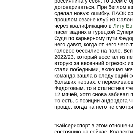
россиянина у себя, то всем ст
договариваться. При беглом вз
сделал новую ошибку. ПАОК ср
прошлом сезоне клуб из Салон
через квалификацию в
Лигу Е
пасет задних в турецкой Суперл
Судя по карьерному пути Федор
него давят, когда от него чего-
голевое бессилие на поле. Вс
2022/23, который восстал из пе
вторую за весенний отрезок: и
стали победными, включая мя
команда зашла в следующий се
больших нервах, с переживаю
Федотовым, то и статистика Фе
12 мячей, хотя снова забивал 
То есть, с позиции андердога 
проще, когда на него не смотря
"Кайсериспор" в этом отношени
состоянию на сейчас. Коллект