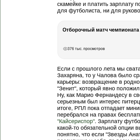
скамейке и платить зарплату по
для футболиста, ни для руково
РЕКЛАМА
РЕКЛАМА
РЕКЛАМА
376 тыс. просмотров
Если с прошлого лета мы сват
Захаряна, то у Чалова было с
карьеры: возвращение в родно
"Зенит", который явно положил
Ну, как Марио Фернандесу в св
серьезным был интерес питерц
итоге, РПЛ пока отпадает мини
перебрался на правах бесплат
"Кайсериспор"
. Зарплату футбо
какой-то обязательной опции в
понятно, что если "Звезды Ана