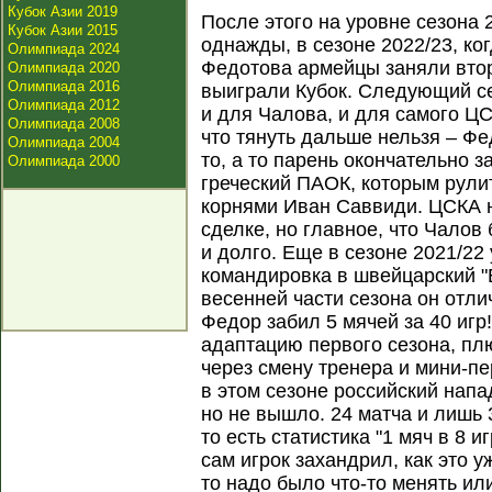
Кубок Азии 2019
После этого на уровне сезона 
Кубок Азии 2015
однажды, в сезоне 2022/23, к
Олимпиада 2024
Федотова армейцы заняли втор
Олимпиада 2020
Олимпиада 2016
выиграли Кубок. Следующий се
Олимпиада 2012
и для Чалова, и для самого ЦС
Олимпиада 2008
что тянуть дальше нельзя – Фе
Олимпиада 2004
то, а то парень окончательно з
Олимпиада 2000
греческий ПАОК, которым рули
корнями Иван Саввиди. ЦСКА н
сделке, но главное, что Чалов
и долго. Еще в сезоне 2021/22
командировка в швейцарский "Б
весенней части сезона он отли
Федор забил 5 мячей за 40 игр
адаптацию первого сезона, пл
через смену тренера и мини-пе
в этом сезоне российский нап
но не вышло. 24 матча и лишь 
то есть статистика "1 мяч в 8 и
сам игрок захандрил, как это у
то надо было что-то менять ил