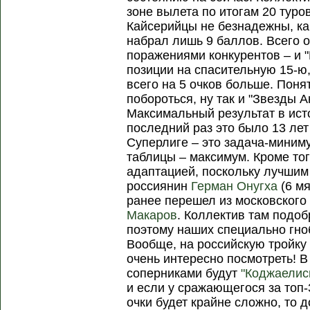
зоне вылета по итогам 20 туров
Кайсерийцы не безнадежны, ка
набрал лишь 9 баллов. Всего о
поражениями конкурентов – и "
позиции на спасительную 15-ю
всего на 5 очков больше. Понят
побороться, ну так и "Звезды А
Максимальный результат в исто
последний раз это было 13 лет
Суперлиге – это задача-миним
таблицы – максимум. Кроме тог
адаптацией, поскольку лучши
россиянин
Герман Онугха
(6 мя
ранее перешел из московского
Макаров
. Коллектив там подо
поэтому наших специально гноб
Вообще, на российскую тройку 
очень интересно посмотреть! В
соперниками будут
"Коджаелис
и если у сражающегося за топ-
очки будет крайне сложно, то 