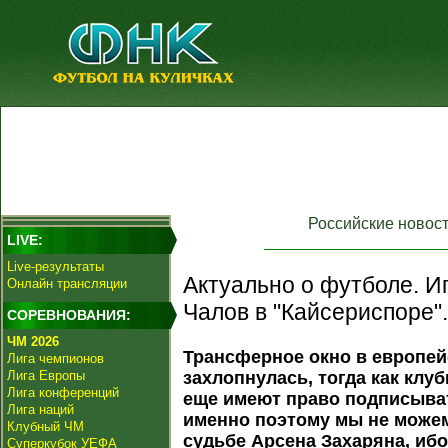
Российские новос
LIVE:
Live-результаты
Актуально о футболе. И
Онлайн трансляции
Чалов в "Кайсериспоре"
СОРЕВНОВАНИЯ:
ЧМ 2026
Трансферное окно в европей
Лига чемпионов
Лига Европы
захлопнулась, тогда как клу
Лига конференций
еще имеют право подписыват
Лига наций
именно поэтому мы не можем
Клубный ЧМ
судьбе Арсена Захаряна, ибо
Суперкубок УЕФА