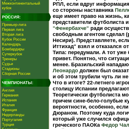
Межконтинентальный
РПЛ, если вдруг информаци
кубок
со стороны наставника
Пелл
еще имеет право на жизнь, к
РОССИЯ:
представители футболиста и
Премьер-лига
"Фенербахче"
ради осуществ
Первая лига
свободным агентом сделал (
Вторая лига
Кубок России
Несири). Представляете, есл
Календарь
Иттихад" взял и отказался 
Бомбардиры
Типа: передумали. А тот уже 
Суперкубок
привет. Понятно, что ситуац
Тренеры
Судьи
менее. Бразильский напада
Стадионы
Леонардо
должен был оказа
Сборная России
и об этом трубили чуть ли н
Что в итоге? 22-летнего игр
ЧЕМПИОНАТЫ:
столицу Испании предлагают 
Англия
Теоретически футболиста мо
Германия
Испания
причем сине-бело-голубые к
Италия
вероятности, особенно, если
Франция
Дюраном. Поэтому куда логи
Нидерланды
который уже случился офиц
Португалия
греческого ПАОКа
Федор Ча
Турция