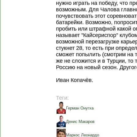
нужно играть на победу, что п
возможным. Для Чалова главно
почувствовать этот соревноват
батарейки. Возможно, попросит
пробить или штрафной какой оп
называет "Кайсериспор" клубом
возможной перезагрузке карье
стукнет 28, то есть при опред
сможет попылить (смотрим на т
же не сложится и в Турции, то 
Россию на новый сезон. Другог
Иван Копачёв.
Теги:
Герман Онугха
Денис Макаров
Маркос Леонардо