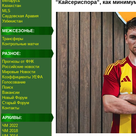
Беларусь
"Кайсериспора", как минимум
Казахстан
MLS
Саудовская Аравия
Узбекистан
МЕЖСЕЗОНЬЕ:
Трансферы
Контрольные матчи
РАЗНОЕ:
Прогнозы от ФНК
Российские новости
Мировые Новости
Коэффициенты УЕФА
Голосование
Поиск
Вакансии
Новый Форум
Старый Форум
Контакты
АРХИВЫ:
ЧМ 2022
ЧМ 2018
ЧМ 2014