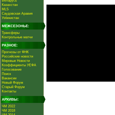
Беларусь
Казахстан
MLS
Саудовская Аравия
Узбекистан
МЕЖСЕЗОНЬЕ:
Трансферы
Контрольные матчи
РАЗНОЕ:
Прогнозы от ФНК
Российские новости
Мировые Новости
Коэффициенты УЕФА
Голосование
Поиск
Вакансии
Новый Форум
Старый Форум
Контакты
АРХИВЫ:
ЧМ 2022
ЧМ 2018
ЧМ 2014