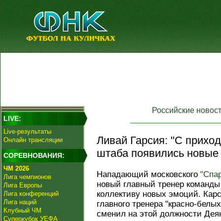
Российские новос
LIVE:
Live-результаты
Ливай Гарсия: "С приход
Онлайн трансляции
штаба появились новые 
СОРЕВНОВАНИЯ:
ЧМ 2026
Нападающий московского
"Спар
Лига чемпионов
новый главный тренер команды
Лига Европы
коллективу новых эмоций. Кар
Лига конференций
Лига наций
главного тренера "красно‑белых
Клубный ЧМ
сменил на этой должности Дея
Суперкубок УЕФА