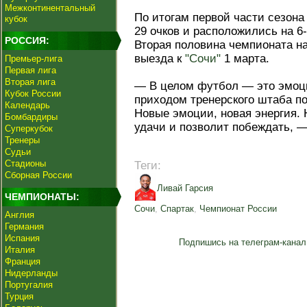
Межконтинентальный
По итогам первой части сезона
кубок
29 очков и расположились на 6-
РОССИЯ:
Вторая половина чемпионата н
выезда к
"Сочи"
1 марта.
Премьер-лига
Первая лига
Вторая лига
— В целом футбол — это эмоци
Кубок России
приходом тренерского штаба по
Календарь
Новые эмоции, новая энергия. 
Бомбардиры
удачи и позволит побеждать, —
Суперкубок
Тренеры
Судьи
Стадионы
Теги:
Сборная России
Ливай Гарсия
ЧЕМПИОНАТЫ:
Сочи
,
Спартак
,
Чемпионат России
Англия
Германия
Испания
Подпишись на телеграм-канал
Италия
Франция
Нидерланды
Португалия
Турция