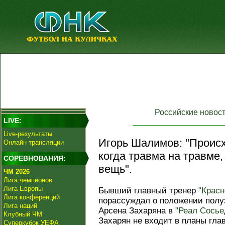
Российские новос
LIVE:
Live-результаты
Игорь Шалимов: "Проис
Онлайн трансляции
когда травма на травме
СОРЕВНОВАНИЯ:
вещь".
ЧМ 2026
Лига чемпионов
Лига Европы
Бывший главный тренер
"Красн
Лига конференций
порассуждал о положении полу
Лига наций
Арсена Захаряна в
"Реал Сосье
Клубный ЧМ
Захарян не входит в планы гла
Суперкубок УЕФА