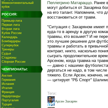
Пеллегрино Матараццо
. Ранее 
Межконтинентальный
кубок
могут добиться от Захаряна бо
на его талант. Напомним, что 
РОССИЯ:
восстановиться от травм.
Премьер-лига
Первая лига
"Ситуация с Захаряном имеет п
Вторая лига
куда-то в аренду в другую ком
Кубок России
травмы, кто возьмет? И не пер
Календарь
это лучшее решение для футбо
Бомбардиры
Суперкубок
травмы и работать в привычной
Тренеры
контракт, никто, насколько пон
Судьи
сыграть продолжительное врем
Стадионы
Арсеном, когда травма на трав
Сборная России
— давно с нашими футболистам
ЧЕМПИОНАТЫ:
дергаться не надо, в том числе
тяжело. Если Арсен, конечно, не
Англия
— цитирует "РБ Спорт" Шалимо
Германия
Испания
Италия
Франция
Теги:
Нидерланды
Португалия
Арсен Захарян
Турция