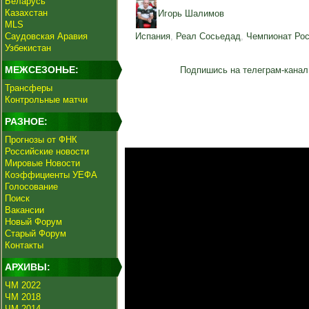
Беларусь
Казахстан
Игорь Шалимов
MLS
Саудовская Аравия
Испания
,
Реал Сосьедад
,
Чемпионат Ро
Узбекистан
МЕЖСЕЗОНЬЕ:
Подпишись на телеграм-канал
Трансферы
Контрольные матчи
РАЗНОЕ:
Прогнозы от ФНК
Российские новости
Мировые Новости
Коэффициенты УЕФА
Голосование
Поиск
Вакансии
Новый Форум
Старый Форум
Контакты
АРХИВЫ:
ЧМ 2022
ЧМ 2018
ЧМ 2014