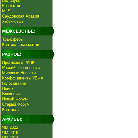
Беларусь
Казахстан
MLS
Саудовская Аравия
Узбекистан
МЕЖСЕЗОНЬЕ:
Трансферы
Контрольные матчи
РАЗНОЕ:
Прогнозы от ФНК
Российские новости
Мировые Новости
Коэффициенты УЕФА
Голосование
Поиск
Вакансии
Новый Форум
Старый Форум
Контакты
АРХИВЫ:
ЧМ 2022
ЧМ 2018
ЧМ 2014