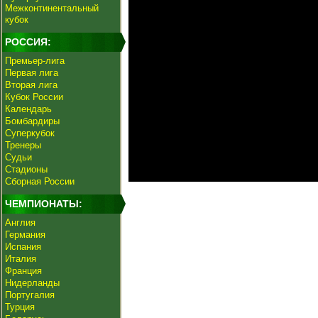
Межконтинентальный
кубок
РОССИЯ:
Премьер-лига
Первая лига
Вторая лига
Кубок России
Календарь
Бомбардиры
Суперкубок
Тренеры
Судьи
Стадионы
Сборная России
ЧЕМПИОНАТЫ:
Англия
Германия
Испания
Италия
Франция
Нидерланды
Португалия
Турция