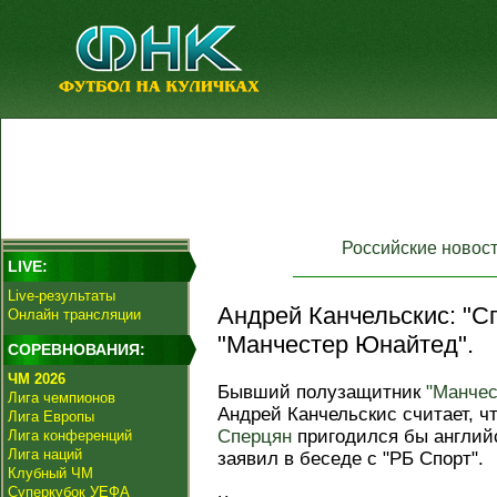
Российские новос
LIVE:
Live-результаты
Андрей Канчельскис: "С
Онлайн трансляции
"Манчестер Юнайтед".
СОРЕВНОВАНИЯ:
ЧМ 2026
Бывший полузащитник
"Манче
Лига чемпионов
Андрей Канчельскис считает, ч
Лига Европы
Сперцян
пригодился бы английс
Лига конференций
Лига наций
заявил в беседе с "РБ Спорт".
Клубный ЧМ
Суперкубок УЕФА