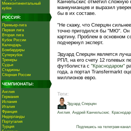
Канчельскис отметил сложную 
Межконтинентальный
манкунианцев и выразил уверен
кубок
бы в их составе.
РОССИЯ:
"Не скажу, что Сперцян сильне
Премьер-лига
Первая лига
точно пригодился бы "МЮ". Он
Вторая лига
картину. Проблем в основном с
Кубок России
подчеркнул эксперт.
Календарь
Бомбардиры
Эдуард Сперцян является лучш
Суперкубок
РПЛ, на его счету 12 голевых п
Тренеры
Судьи
футболиста с
"Краснодаром"
ра
Стадионы
года, а портал Transfermarkt оц
Сборная России
миллионов евро.
ЧЕМПИОНАТЫ:
Англия
Теги:
Германия
Испания
Эдуард Сперцян
Италия
Франция
Англия
,
Андрей Канчельскис
,
Краснодар
Нидерланды
Португалия
Турция
Подпишись на телеграм-канал