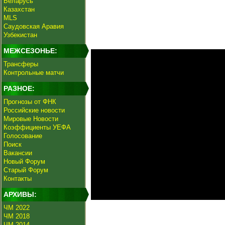
Беларусь
Казахстан
MLS
Саудовская Аравия
Узбекистан
МЕЖСЕЗОНЬЕ:
Трансферы
Контрольные матчи
РАЗНОЕ:
Прогнозы от ФНК
Российские новости
Мировые Новости
Коэффициенты УЕФА
Голосование
Поиск
Вакансии
Новый Форум
Старый Форум
Контакты
АРХИВЫ:
ЧМ 2022
ЧМ 2018
ЧМ 2014