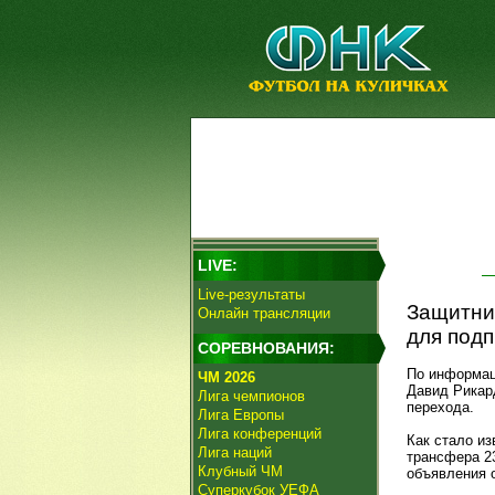
LIVE:
Live-результаты
Защитник
Онлайн трансляции
для подп
СОРЕВНОВАНИЯ:
По информац
ЧМ 2026
Давид Рикар
Лига чемпионов
перехода.
Лига Европы
Лига конференций
Как стало из
Лига наций
трансфера 2
Клубный ЧМ
объявления 
Суперкубок УЕФА