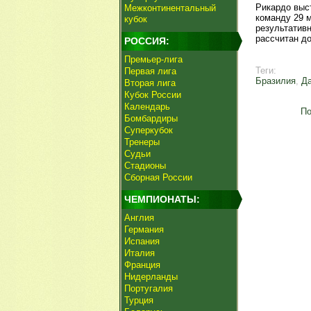
Рикардо выст
Межконтинентальный
команду 29 
кубок
результатив
рассчитан до
РОССИЯ:
Премьер-лига
Теги:
Первая лига
Бразилия
,
Д
Вторая лига
Кубок России
Календарь
По
Бомбардиры
Суперкубок
Тренеры
Судьи
Стадионы
Сборная России
ЧЕМПИОНАТЫ:
Англия
Германия
Испания
Италия
Франция
Нидерланды
Португалия
Турция