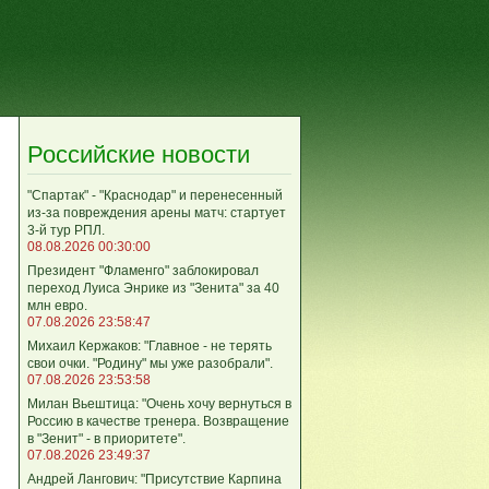
Российские новости
"Спартак" - "Краснодар" и перенесенный
из-за повреждения арены матч: стартует
3-й тур РПЛ.
08.08.2026 00:30:00
Президент "Фламенго" заблокировал
переход Луиса Энрике из "Зенита" за 40
млн евро.
07.08.2026 23:58:47
Михаил Кержаков: "Главное - не терять
свои очки. "Родину" мы уже разобрали".
07.08.2026 23:53:58
Милан Вьештица: "Очень хочу вернуться в
Россию в качестве тренера. Возвращение
в "Зенит" - в приоритете".
07.08.2026 23:49:37
Андрей Лангович: "Присутствие Карпина