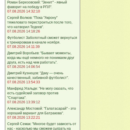
Роман Березовский: "Зенит" - явный
фаворит на победу в РПЛ".
07.08.2026 14:32:10
Сергей Волков: "Пока "Акрону"
тяжеловато перестроиться после того,
что натворил Тедеев".
07.08.2026 14:18:26
Футболист Заболотный сможет вернуться
к тренировкам в начале ноября.
07.08.2026 14:11:39
Дмитрий Воробьев: "Бывают моменты,
когда мы ещё немного не понимаем друг
друга, есть над чем работать".
07.08.2026 14:06:54
Дмитрий Кузнецов: "Даку — очень
качественный, забивной футболист".
07.08.2026 13:54:33
Манфред Угальде: "Не могу сказать, что
есть судейский заговор против
"Спартака".
07.08.2026 13:39:12
Александр Мостовой: "Галатасарай" - это
хороший вариант для Батракова".
07.08.2026 13:22:21
Сергей Семак: "Многое будет зависеть от
нас - насколько мы сможем сыграть на