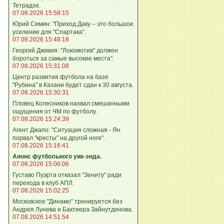
Тетрадзе.
07.08.2026 15:58:15
Юрий Семин: "Приход Даку – это большое
усиление для "Спартака".
07.08.2026 15:48:18
Георгий Джикия: "Локомотив" должен
бороться за самые высокие места".
07.08.2026 15:31:08
Центр развития футбола на базе
"Рубина" в Казани будет сдан к 30 августа.
07.08.2026 15:30:31
Пловец Колесников назвал смешанными
ощущения от ЧМ по футболу.
07.08.2026 15:24:39
Агент Джапо: "Ситуация сложная - Ян
порвал "кресты" на другой ноге".
07.08.2026 15:16:41
Анонс футбольного уик-энда.
07.08.2026 15:06:06
Густаво Пуэрта отказал "Зениту" ради
перехода в клуб АПЛ.
07.08.2026 15:02:25
Московское "Динамо" тренируется без
Андрея Лунева и Бактиера Зайнутдинова.
07.08.2026 14:51:54