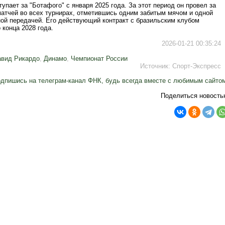
упает за "Ботафого" с января 2025 года. За этот период он провел за
матчей во всех турнирах, отметившись одним забитым мячом и одной
ной передачей. Его действующий контракт с бразильским клубом
 конца 2028 года.
2026-01-21 00:35:24
авид Рикардо
,
Динамо
,
Чемпионат России
Источник:
Спорт-Экспресс
дпишись на телеграм-канал ФНК, будь всегда вместе с любимым сайто
Поделиться новость