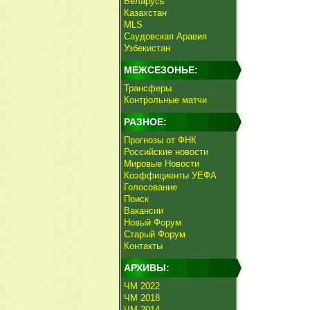
Беларусь
Казахстан
MLS
Саудовская Аравия
Узбекистан
МЕЖСЕЗОНЬЕ:
Трансферы
Контрольные матчи
РАЗНОЕ:
Прогнозы от ФНК
Российские новости
Мировые Новости
Коэффициенты УЕФА
Голосование
Поиск
Вакансии
Новый Форум
Старый Форум
Контакты
АРХИВЫ:
ЧМ 2022
ЧМ 2018
ЧМ 2014