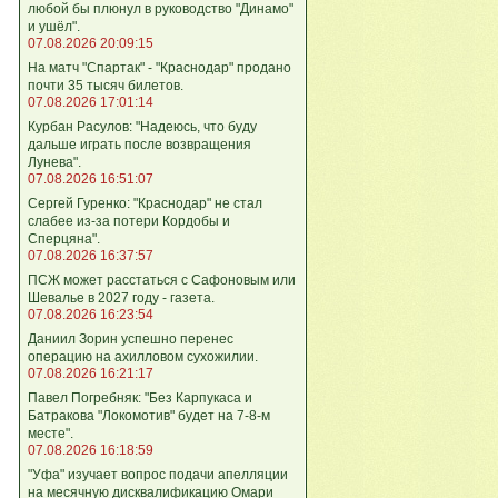
любой бы плюнул в руководство "Динамо"
и ушёл".
07.08.2026 20:09:15
На матч "Спартак" - "Краснодар" продано
почти 35 тысяч билетов.
07.08.2026 17:01:14
Курбан Расулов: "Надеюсь, что буду
дальше играть после возвращения
Лунева".
07.08.2026 16:51:07
Сергей Гуренко: "Краснодар" не стал
слабее из-за потери Кордобы и
Сперцяна".
07.08.2026 16:37:57
ПСЖ может расстаться с Сафоновым или
Шевалье в 2027 году - газета.
07.08.2026 16:23:54
Даниил Зорин успешно перенес
операцию на ахилловом сухожилии.
07.08.2026 16:21:17
Павел Погребняк: "Без Карпукаса и
Батракова "Локомотив" будет на 7-8-м
месте".
07.08.2026 16:18:59
"Уфа" изучает вопрос подачи апелляции
на месячную дисквалификацию Омари