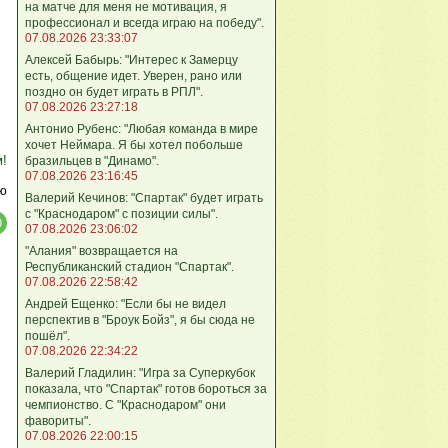
на матче для меня не мотивация, я
профессионал и всегда играю на победу".
07.08.2026 23:33:07
Алексей Бабырь: "Интерес к Замерцу
есть, общение идет. Уверен, рано или
поздно он будет играть в РПЛ".
07.08.2026 23:27:18
Антонио Рубенс: "Любая команда в мире
хочет Неймара. Я бы хотел побольше
м!
бразильцев в "Динамо".
07.08.2026 23:16:45
ю
Валерий Кечинов: "Спартак" будет играть
с "Краснодаром" с позиции силы".
07.08.2026 23:06:02
"Алания" возвращается на
Республиканский стадион "Спартак".
07.08.2026 22:58:42
Андрей Ещенко: "Если бы не видел
перспектив в "Броук Бойз", я бы сюда не
пошёл".
07.08.2026 22:34:22
Валерий Гладилин: "Игра за Суперкубок
показала, что "Спартак" готов бороться за
чемпионство. С "Краснодаром" они
фавориты".
07.08.2026 22:00:15