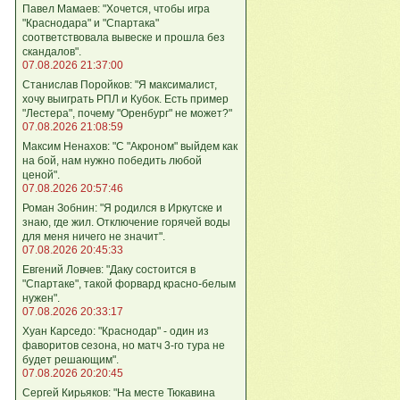
Павел Мамаев: "Хочется, чтобы игра
"Краснодара" и "Спартака"
соответствовала вывеске и прошла без
скандалов".
07.08.2026 21:37:00
Станислав Поройков: "Я максималист,
хочу выиграть РПЛ и Кубок. Есть пример
"Лестера", почему "Оренбург" не может?"
07.08.2026 21:08:59
Максим Ненахов: "С "Акроном" выйдем как
на бой, нам нужно победить любой
ценой".
07.08.2026 20:57:46
Роман Зобнин: "Я родился в Иркутске и
знаю, где жил. Отключение горячей воды
для меня ничего не значит".
07.08.2026 20:45:33
Евгений Ловчев: "Даку состоится в
"Спартаке", такой форвард красно-белым
нужен".
07.08.2026 20:33:17
Хуан Карседо: "Краснодар" - один из
фаворитов сезона, но матч 3-го тура не
будет решающим".
07.08.2026 20:20:45
Сергей Кирьяков: "На месте Тюкавина