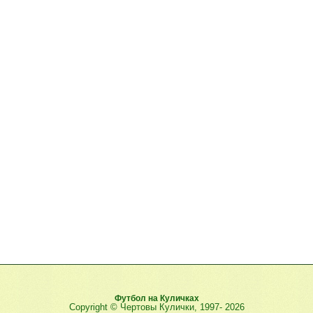
Футбол на Куличках
Copyright © Чертовы Кулички, 1997-
2026