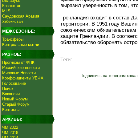
Беларусь
выразил уверенность в том, чт
Казахстан
MLS
Саудовская Аравия
Гренландия входит в состав Да
Узбекистан
территории. В 1951 году Вашинг
союзническим обязательствам 
МЕЖСЕЗОНЬЕ:
защите Гренландии. В соответ
Трансферы
обязательство оборонять остро
Контрольные матчи
РАЗНОЕ:
Теги:
Прогнозы от ФНК
Российские новости
Мировые Новости
Подпишись на телеграм-канал
Коэффициенты УЕФА
Голосование
Поиск
Вакансии
Новый Форум
Старый Форум
Контакты
АРХИВЫ:
ЧМ 2022
ЧМ 2018
ЧМ 2014