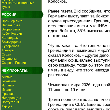
Колосков.
Межконтинентальный
кубок
Ранее газета Bild сообщила, чт
РОССИЯ:
Германии выступают за бойкот 
случае присоединения Гренлан
Премьер-лига
Первая лига
исследования института INSA,
Вторая лига
идею бойкота, 35% высказалис
Кубок России
с ответом.
Календарь
Бомбардиры
"Чушь какая-то. Что только не
Суперкубок
Гренландия и чемпионат мира? 
Тренеры
Судьи
сказал Колосков. - Другое дел
Стадионы
Германии официально выступил
Сборная России
свою команду, тогда об этом и
иметь в виду, что этого никогда
ЧЕМПИОНАТЫ:
разговоры".
Англия
Германия
Чемпионат мира 2026 года прой
Испания
11 июня по 19 июля.
Италия
Франция
Нидерланды
Трамп неоднократно заявлял о
Португалия
Гренландии к США. Еще во врем
Турция
срока он предлагал выкупить ос