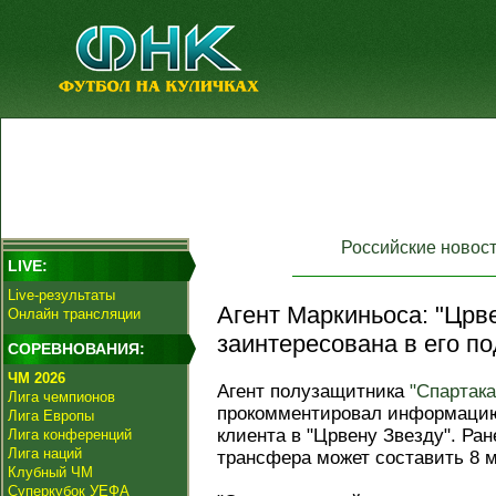
Российские новос
LIVE:
Live-результаты
Агент Маркиньоса: "Црв
Онлайн трансляции
заинтересована в его по
СОРЕВНОВАНИЯ:
ЧМ 2026
Агент полузащитника
"Спартака
Лига чемпионов
прокомментировал информацию
Лига Европы
клиента в "Црвену Звезду". Ра
Лига конференций
Лига наций
трансфера может составить 8 
Клубный ЧМ
Суперкубок УЕФА