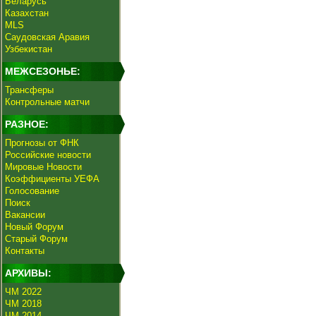
Беларусь
Казахстан
MLS
Саудовская Аравия
Узбекистан
МЕЖСЕЗОНЬЕ:
Трансферы
Контрольные матчи
РАЗНОЕ:
Прогнозы от ФНК
Российские новости
Мировые Новости
Коэффициенты УЕФА
Голосование
Поиск
Вакансии
Новый Форум
Старый Форум
Контакты
АРХИВЫ:
ЧМ 2022
ЧМ 2018
ЧМ 2014