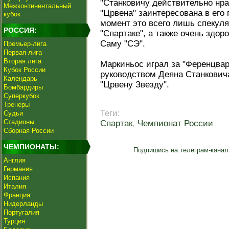
"Станковичу действительно нра
Межконтинентальный
"Црвена" заинтересована в его
кубок
момент это всего лишь спекуля
РОССИЯ:
"Спартаке", а также очень здор
Саму "СЭ".
Премьер-лига
Первая лига
Вторая лига
Маркиньос играл за "Ференцвар
Кубок России
руководством Деяна Станковича
Календарь
"Црвену Звезду".
Бомбардиры
Суперкубок
Тренеры
Теги:
Судьи
Стадионы
Спартак
,
Чемпионат России
Сборная России
ЧЕМПИОНАТЫ:
Подпишись на телеграм-канал
Англия
Германия
Испания
Италия
Франция
Нидерланды
Португалия
Турция