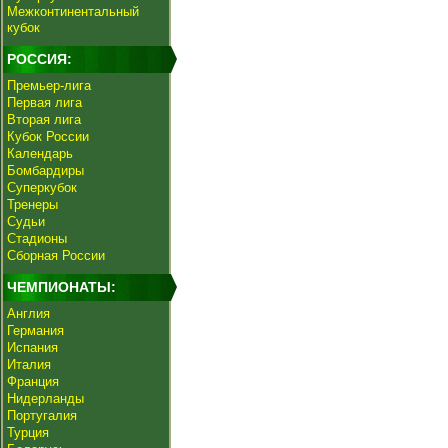
Межконтинентальный
кубок
РОССИЯ:
Премьер-лига
Первая лига
Вторая лига
Кубок России
Календарь
Бомбардиры
Суперкубок
Тренеры
Судьи
Стадионы
Сборная России
ЧЕМПИОНАТЫ:
Англия
Германия
Испания
Италия
Франция
Нидерланды
Португалия
Турция