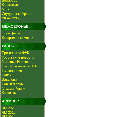
Беларусь
Казахстан
MLS
Саудовская Аравия
Узбекистан
МЕЖСЕЗОНЬЕ:
Трансферы
Контрольные матчи
РАЗНОЕ:
Прогнозы от ФНК
Российские новости
Мировые Новости
Коэффициенты УЕФА
Голосование
Поиск
Вакансии
Новый Форум
Старый Форум
Контакты
АРХИВЫ:
ЧМ 2022
ЧМ 2018
ЧМ 2014