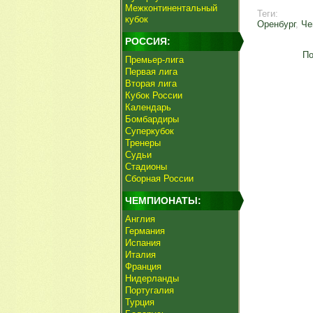
Межконтинентальный
Теги:
кубок
Оренбург
,
Че
РОССИЯ:
По
Премьер-лига
Первая лига
Вторая лига
Кубок России
Календарь
Бомбардиры
Суперкубок
Тренеры
Судьи
Стадионы
Сборная России
ЧЕМПИОНАТЫ:
Англия
Германия
Испания
Италия
Франция
Нидерланды
Португалия
Турция