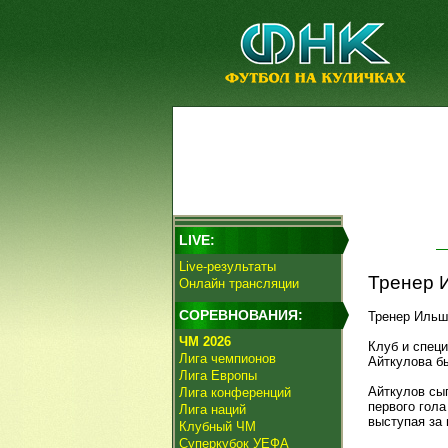
LIVE:
Live-результаты
Тренер И
Онлайн трансляции
СОРЕВНОВАНИЯ:
Тренер Ильш
ЧМ 2026
Клуб и спец
Лига чемпионов
Айткулова бы
Лига Европы
Айткулов сы
Лига конференций
первого гола
Лига наций
выступая за 
Клубный ЧМ
Суперкубок УЕФА