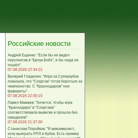
Российские новости
Андрей Ещенко: "Если бы не видел
перспектив в "Броук Бойз", я бы сюда не
пошёл".
07.08.2026 22:34:22
Валерий Гладилин: "Игра за Суперкубок
показала, что "Спартак" готов бороться за
чемпионство. С "Краснодаром" они
фавориты".
07.08.2026 22:00:15
Павел Мамаев: "Хочется, чтобы игра
"Краснодара" и "Спартака"
соответствовала вывеске и прошла без
скандалов".
07.08.2026 21:37:00
Станислав Поройков: "Я максималист,
хочу выиграть РПЛ и Кубок. Есть пример