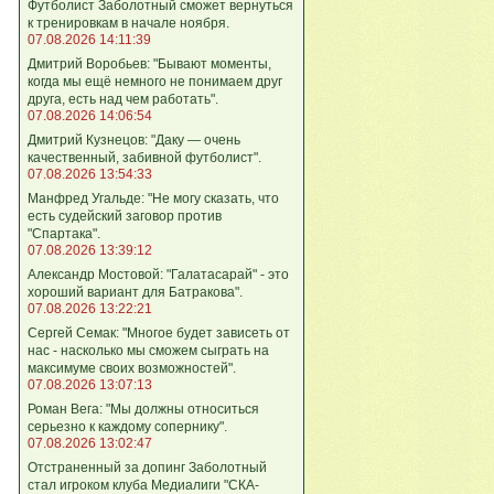
Футболист Заболотный сможет вернуться
к тренировкам в начале ноября.
07.08.2026 14:11:39
Дмитрий Воробьев: "Бывают моменты,
когда мы ещё немного не понимаем друг
друга, есть над чем работать".
07.08.2026 14:06:54
Дмитрий Кузнецов: "Даку — очень
качественный, забивной футболист".
07.08.2026 13:54:33
Манфред Угальде: "Не могу сказать, что
есть судейский заговор против
"Спартака".
07.08.2026 13:39:12
Александр Мостовой: "Галатасарай" - это
хороший вариант для Батракова".
07.08.2026 13:22:21
Сергей Семак: "Многое будет зависеть от
нас - насколько мы сможем сыграть на
максимуме своих возможностей".
07.08.2026 13:07:13
Роман Вега: "Мы должны относиться
серьезно к каждому сопернику".
07.08.2026 13:02:47
Отстраненный за допинг Заболотный
стал игроком клуба Медиалиги "СКА-