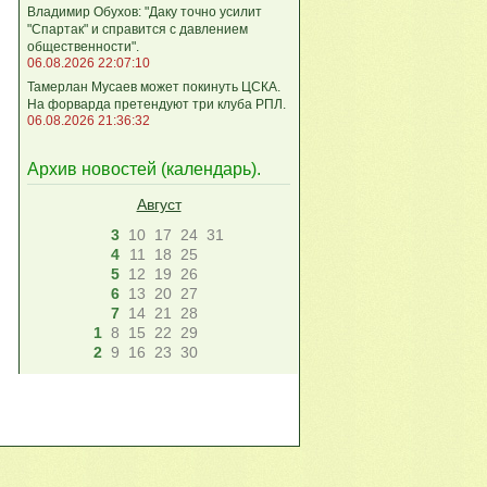
Владимир Обухов: "Даку точно усилит
"Спартак" и справится с давлением
общественности".
06.08.2026 22:07:10
Тамерлан Мусаев может покинуть ЦСКА.
На форварда претендуют три клуба РПЛ.
06.08.2026 21:36:32
Архив новостей (
календарь
).
Август
3
10
17
24
31
4
11
18
25
5
12
19
26
6
13
20
27
7
14
21
28
1
8
15
22
29
2
9
16
23
30