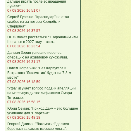
дальше играть после возвращения
Лунева".
07.08.2026 16:51:07
Сергей Гуренко: "Краснодар" не стал
слабее из-за потери Кордобы и
Сперцяна".
07.08.2026 16:37:57
ПСЖ может расстаться с Сафоновым или
Шевалье в 2027 году - газета.
07.08.2026 16:23:54
Даниил Зорин успешно перенес
операцию на ахилловом сухожилии.
07.08.2026 16:21:17
Павел Погребняк: "Без Карпукаса и
Батракова "Локомотив" будет на 7-8-м
месте".
07.08.2026 16:18:59
"Уфа" изучает вопрос подачи апелляции
на месячную дисквалификацию Омари
Тетрадзе.
07.08.2026 15:58:15
Юрий Семин: "Приход Даку – это большое
усиление для "Спартака".
07.08.2026 15:48:18
Георгий Джикия: "Локомотив" должен
бороться за самые высокие места".