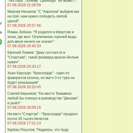
"Лестера", почему "Оренбург" не может?"
07.08.2026 21:08:59
Максим Ненахов: "С "Акроном" выйдем как
на бой, нам нужно победить любой
ценой".
м!
07.08.2026 20:57:46
Роман Зобнин: "Я родился в Иркутске и
ю
знаю, где жил. Отключение горячей воды
для меня ничего не значит".
07.08.2026 20:45:33
Евгений Ловчев: "Даку состоится в
"Спартаке", такой форвард красно-белым
нужен".
07.08.2026 20:33:17
Хуан Карседо: "Краснодар" - один из
фаворитов сезона, но матч 3-го тура не
будет решающим".
07.08.2026 20:20:45
Сергей Кирьяков: "На месте Тюкавина
любой бы плюнул в руководство "Динамо"
и ушёл".
07.08.2026 20:09:15
На матч "Спартак" - "Краснодар" продано
почти 35 тысяч билетов.
07.08.2026 17:01:14
Курбан Расулов: "Надеюсь, что буду