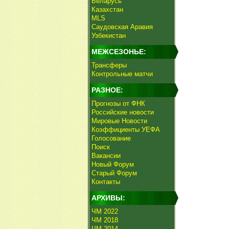
Беларусь
Казахстан
MLS
Саудовская Аравия
Узбекистан
МЕЖСЕЗОНЬЕ:
Трансферы
Контрольные матчи
РАЗНОЕ:
Прогнозы от ФНК
Российские новости
Мировые Новости
Коэффициенты УЕФА
Голосование
Поиск
Вакансии
Новый Форум
Старый Форум
Контакты
АРХИВЫ:
ЧМ 2022
ЧМ 2018
ЧМ 2014