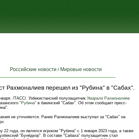
Российские новости
Мировые новости
/
т Рахмоналиев перешел из "Рубина" в "Сабах".
нваря. /ТАСС/. Узбекистанский полузащитник
Умарали Рахмоналиев
казанского
"Рубина"
в бакинский "Сабах". Об этом сообщает пресс-
ина".
шения не уточняются. Ранее Рахмоналиев выступал за "Сабах" на
ды.
 22 года, он являлся игроком "Рубина" с 1 января 2023 года, а также
узбекский "Бунёдкор". В составе "Сабаха" полузащитник стал