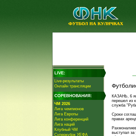
LIVE:
Live-результаты
Футболис
Онлайн трансляции
СОРЕВНОВАНИЯ:
КАЗАНЬ, 6 я
перешел из 
ЧМ 2026
служба "Руб
Лига чемпионов
Лига Европы
Сроки согла
правах арен
Лига конференций
Лига наций
Рахмоналиеву
Клубный ЧМ
выступал за 
Суперкубок УЕФА