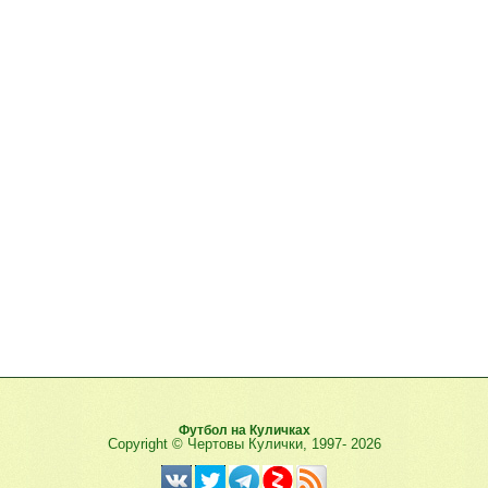
Футбол на Куличках
Copyright © Чертовы Кулички, 1997-
2026