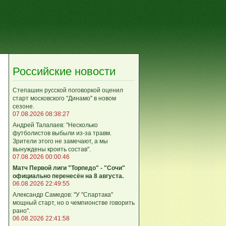
Российские новости
Степашин русской поговоркой оценил
старт московского "Динамо" в новом
сезоне.
07.08.2026 08:38:27
Андрей Талалаев: "Несколько
футболистов выбыли из-за травм.
Зрители этого не замечают, а мы
вынуждены кроить состав".
07.08.2026 00:00:46
Матч Первой лиги "Торпедо" - "Сочи"
официально перенесён на 8 августа.
06.08.2026 22:49:55
Александр Самедов: "У "Спартака"
мощный старт, но о чемпионстве говорить
рано".
06.08.2026 22:41:58