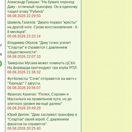
Александр Гришин: "На бумаге переход
Даку - отличный трансфер. Он в одиночку
тащил атаку "Рубина".
06.08.2026 22:29:50
Шамиль Газизов: "Джапо порвал "кресты"
на другой ноге. Сроки восстановления - 6-
8 месяцев".
06.08.2026 22:22:14
Владимир Обухов: "Даку точно усилит
м!
"Спартак" и справится с давлением
общественности".
ю
06.08.2026 22:07:10
Тамерлан Мусаев может покинуть ЦСКА.
На форварда претендуют три клуба РПЛ.
06.08.2026 21:36:32
Футболисты "Сочи" отправятся на матч с
"Торпедо" 7 августа.
06.08.2026 20:56:07
Франсис Кахигао: "Полех, Сорокин и
Массалыга на правильном пути, но до
элитного уровня им ещё далеко".
06.08.2026 20:49:29
Юрий Дюпин: "Даку заслужил трансфер в
"Спартак" своей игрой. С давлением
фанатов он справится".
06.08.2026 20:25:40