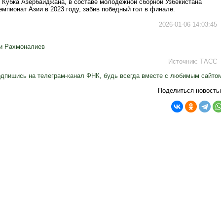
 Кубка Азербайджана, в составе молодежной сборной Узбекистана
мпионат Азии в 2023 году, забив победный гол в финале.
2026-01-06 14:03:45
и Рахмоналиев
Источник:
ТАСС
дпишись на телеграм-канал ФНК, будь всегда вместе с любимым сайто
Поделиться новость