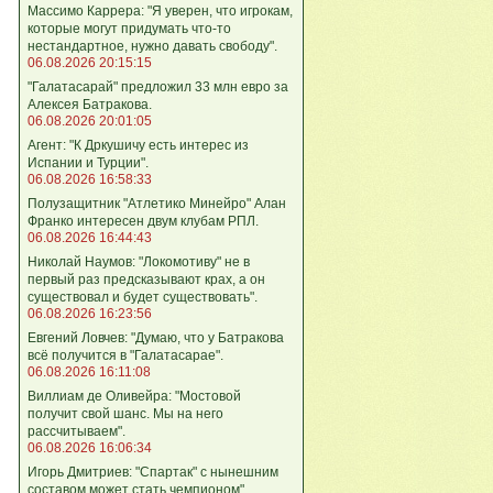
Массимо Каррера: "Я уверен, что игрокам,
которые могут придумать что-то
нестандартное, нужно давать свободу".
06.08.2026 20:15:15
"Галатасарай" предложил 33 млн евро за
Алексея Батракова.
06.08.2026 20:01:05
Агент: "К Дркушичу есть интерес из
Испании и Турции".
06.08.2026 16:58:33
Полузащитник "Атлетико Минейро" Алан
Франко интересен двум клубам РПЛ.
06.08.2026 16:44:43
Николай Наумов: "Локомотиву" не в
первый раз предсказывают крах, а он
существовал и будет существовать".
06.08.2026 16:23:56
Евгений Ловчев: "Думаю, что у Батракова
всё получится в "Галатасарае".
06.08.2026 16:11:08
Виллиам де Оливейра: "Мостовой
получит свой шанс. Мы на него
рассчитываем".
06.08.2026 16:06:34
Игорь Дмитриев: "Спартак" с нынешним
составом может стать чемпионом".