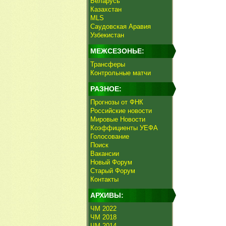
Беларусь
Казахстан
MLS
Саудовская Аравия
Узбекистан
МЕЖСЕЗОНЬЕ:
Трансферы
Контрольные матчи
РАЗНОЕ:
Прогнозы от ФНК
Российские новости
Мировые Новости
Коэффициенты УЕФА
Голосование
Поиск
Вакансии
Новый Форум
Старый Форум
Контакты
АРХИВЫ:
ЧМ 2022
ЧМ 2018
ЧМ 2014