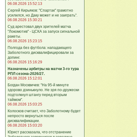
06.08.2026 15:52:13
Сергей Кирьяков: "Спартак" грамотно
усилился, но Даку может и не заиграть".
06.08.2026 15:30:21
Суд арестовал двух зрителей матча
"Локомотив" - ЦСКА за запуск сигнальной
ракеты.
06.08.2026 15:23:15
Полгода без футбола: нападающего
Заболотного дисквалифицировали за
допинг.
06.08.2026 15:16:29
Назначены арбитры на матчи 3-го тура
РПЛ сезона-2026/27.
06.08.2026 15:12:01
Богдан Москвичев: "На 95‑й минуте
здорово дзинькнуло. Не зря по‑дружески
подтолкнул штангу перед вторым
таймом".
06.08.2026 15:03:25
Колосков считает, что Заболотному будет
непросто вернуться после
дисквалификации.
06.08.2026 15:03:20
Юрист рассказала, что отстранение
Заболотного завершится в середине