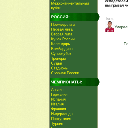
обладателем
Межконтинентальный
выигрывал че
кубок
РОССИЯ:
Теги:
Премьер-лига
Умарал
Первая лига
Вторая лига
Кубок России
Календарь
По
Бомбардиры
Суперкубок
Тренеры
Судьи
Стадионы
Сборная России
ЧЕМПИОНАТЫ:
Англия
Германия
Испания
Италия
Франция
Нидерланды
Португалия
Турция