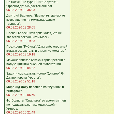
На матче 3-го тура РПЛ "Спартак" –
"Краснодар" ожидается аншлаг.
06.08.2026 13:36:03
Дмитрий Баринов: "Думаю, мы далеки от
возвращения на международные
турниры".
06.08.2026 13:28:05
Пловец Колесников признался, что не
является поклонником Месси.
06.08.2026 13:19:33
Президент "Рубина": "Даку внёс огромный
вклад в результаты и развитие команды".
06.08.2026 13:16:18
Махачкалинское близко к приобретению
полузащитника сборной Мавритании.
06.08.2026 13:04:22
Защитник махачкалинского "Динамо" Ян
Джапо порвал "кресты".
06.08.2026 12:51:18
Мирлинд Даку перешел из "Рубина" в
"Спартак".
06.08.2026 12:06:50
Футболисты "Спартака" во время матчей
не поддавливают молодых судей -
Умяров.
06.08.2026 10:21:49