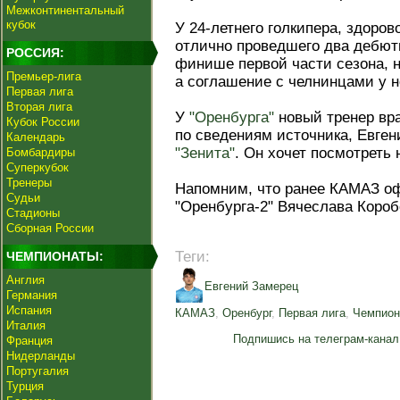
Межконтинентальный
кубок
У 24-летнего голкипера, здоров
отлично проведшего два дебют
РОССИЯ:
финише первой части сезона, 
Премьер-лига
а соглашение с челнинцами у не
Первая лига
Вторая лига
У
"Оренбурга"
новый тренер вр
Кубок России
по сведениям источника, Евге
Календарь
"Зенита"
. Он хочет посмотреть 
Бомбардиры
Суперкубок
Тренеры
Напомним, что ранее КАМАЗ о
Судьи
"Оренбурга-2" Вячеслава Короб
Стадионы
Сборная России
Теги:
ЧЕМПИОНАТЫ:
Англия
Евгений Замерец
Германия
Испания
КАМАЗ
,
Оренбург
,
Первая лига
,
Чемпион
Италия
Подпишись на телеграм-канал
Франция
Нидерланды
Португалия
Турция