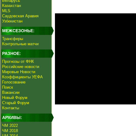
Беларусь
Казахстан
MLS
Саудовская Аравия
Узбекистан
МЕЖСЕЗОНЬЕ:
Трансферы
Контрольные матчи
РАЗНОЕ:
Прогнозы от ФНК
Российские новости
Мировые Новости
Коэффициенты УЕФА
Голосование
Поиск
Вакансии
Новый Форум
Старый Форум
Контакты
АРХИВЫ:
ЧМ 2022
ЧМ 2018
ЧМ 2014