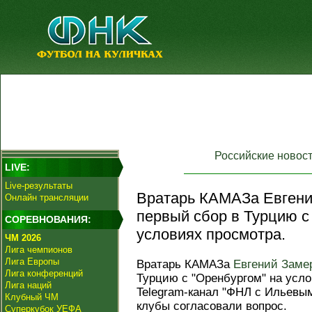
Российские новос
LIVE:
Live-результаты
Вратарь КАМАЗа Евгени
Онлайн трансляции
первый сбор в Турцию с
СОРЕВНОВАНИЯ:
условиях просмотра.
ЧМ 2026
Лига чемпионов
Лига Европы
Вратарь КАМАЗа
Евгений Заме
Лига конференций
Турцию с "Оренбургом" на усл
Лига наций
Telegram-канал "ФНЛ с Ильевы
Клубный ЧМ
клубы согласовали вопрос.
Суперкубок УЕФА