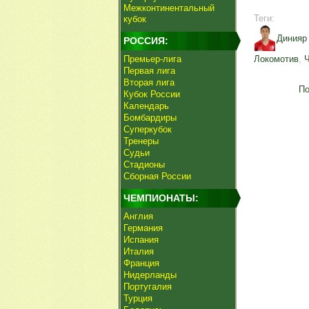
Межконтинентальный
Теги:
кубок
Динияр
РОССИЯ:
Премьер-лига
Локомотив
,
Первая лига
Вторая лига
По
Кубок России
Календарь
Бомбардиры
Суперкубок
Тренеры
Судьи
Стадионы
Сборная России
ЧЕМПИОНАТЫ:
Англия
Германия
Испания
Италия
Франция
Нидерланды
Португалия
Турция