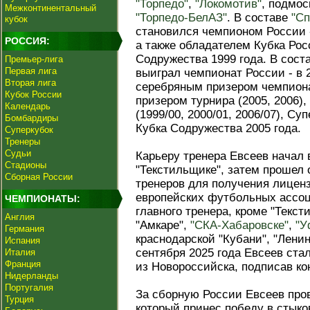
"Торпедо"
,
"Локомотив"
, подмос
Межконтинентальный
"Торпедо-БелАЗ"
. В составе
"Сп
кубок
становился чемпионом России - 
РОССИЯ:
а также обладателем Кубка Росс
Содружества 1999 года. В сост
Премьер-лига
Первая лига
выиграл чемпионат России - в 2
Вторая лига
серебряным призером чемпиона
Кубок России
призером турнира (2005, 2006)
Календарь
(1999/00, 2000/01, 2006/07), Су
Бомбардиры
Кубка Содружества 2005 года.
Суперкубок
Тренеры
Судьи
Карьеру тренера Евсеев начал 
Стадионы
"Текстильщике", затем прошел
Сборная России
тренеров для получения лиценз
европейских футбольных ассоц
ЧЕМПИОНАТЫ:
главного тренера, кроме "Текст
Англия
"Амкаре",
"СКА-Хабаровске"
,
"У
Германия
краснодарской "Кубани", "Лени
Испания
сентября 2025 года Евсеев ста
Италия
Франция
из Новороссийска, подписав кон
Нидерланды
Португалия
За сборную России Евсеев пров
Турция
который принес победу в стыко