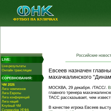
Российские новос
LIVE:
Live-результаты
Евсеев назначен главн
Онлайн трансляции
махачкалинского "Динамо
СОРЕВНОВАНИЯ:
ЧМ 2026
МОСКВА, 29 декабря. /ТАСС/.
В
Лига чемпионов
главного тренера махачкалинск
Лига Европы
ТАСС рассказывает, чем извест
Лига конференций
Лига наций
Клубный ЧМ
В качестве игрока Евсеев высту
Суперкубок УЕФА