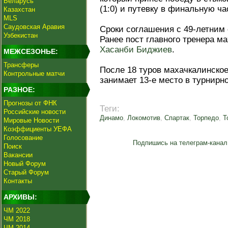
Беларусь
(1:0) и путевку в финальную ча
Казахстан
MLS
Саудовская Аравия
Сроки соглашения с 49-летним
Узбекистан
Ранее пост главного тренера м
Хасанби Биджиев
.
МЕЖСЕЗОНЬЕ:
Трансферы
После 18 туров махачкалинское
Контрольные матчи
занимает 13-е место в турнирн
РАЗНОЕ:
Прогнозы от ФНК
Теги:
Российские новости
Динамо
,
Локомотив
,
Спартак
,
Торпедо
,
Т
Мировые Новости
Коэффициенты УЕФА
Голосование
Подпишись на телеграм-канал
Поиск
Вакансии
Новый Форум
Старый Форум
Контакты
АРХИВЫ:
ЧМ 2022
ЧМ 2018
ЧМ 2014