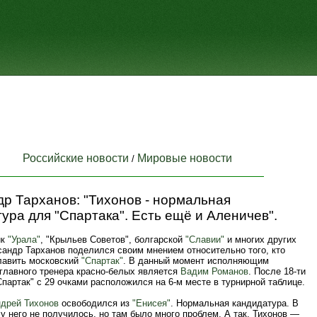
Российские новости
Мировые новости
/
р Тарханов: "Тихонов - нормальная
ура для "Спартака". Есть ещё и Аленичев".
ик
"Урала"
, "Крыльев Советов", болгарской
"Славии"
и многих других
сандр Тарханов поделился своим мнением относительно того, кто
лавить московский
"Спартак"
. В данный момент исполняющим
 главного тренера красно-белых является
Вадим Романов
. После 18-ти
партак" с 29 очками расположился на 6-м месте в турнирной таблице.
дрей Тихонов
освободился из
"Енисея"
. Нормальная кандидатура. В
у него не получилось, но там было много проблем. А так, Тихонов —