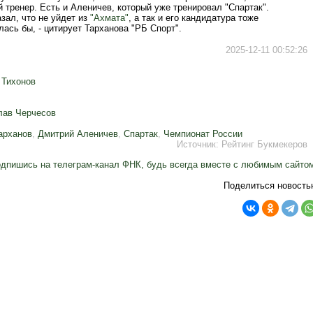
 тренер. Есть и Аленичев, который уже тренировал "Спартак".
зал, что не уйдет из
"Ахмата"
, а так и его кандидатура тоже
ась бы, - цитирует Тарханова "РБ Спорт".
2025-12-11 00:52:26
 Тихонов
лав Черчесов
арханов
,
Дмитрий Аленичев
,
Спартак
,
Чемпионат России
Источник:
Рейтинг Букмекеров
дпишись на телеграм-канал ФНК, будь всегда вместе с любимым сайто
Поделиться новость