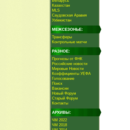
Беларусь
Казахстан
MLS
Саудовская Аравия
Узбекистан
МЕЖСЕЗОНЬЕ:
Трансферы
Контрольные матчи
РАЗНОЕ:
Прогнозы от ФНК
Российские новости
Мировые Новости
Коэффициенты УЕФА
Голосование
Поиск
Вакансии
Новый Форум
Старый Форум
Контакты
АРХИВЫ:
ЧМ 2022
ЧМ 2018
ЧМ 2014