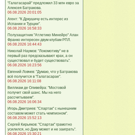
"Галатасарай" предложил 33 млн евро за
Алексея Батракова.
06.08.2026 20:01:05
Агент: "К Дркушичу есть интерес из
Испании и Турции".
06.08.2026 16:58:33
Полузащитник "Атлетико Минейро" Алан
Франко интересен двум клубам РПЛ.
06.08.2026 16:44:43
Николай Наумов: "Локомотиву" не в
первый раз предсказывают крах, а он
существовал и будет существовать".
06.08.2026 16:23:56
Евгений Ловчев: "Думаю, что у Батракова
всё получится в "Галатасарае".
06.08.2026 16:11:08
Виллиам де Оливейра: "Мостовой
получит свой шанс. Мы на него
рассчитываем".
06.08.2026 16:06:34
Игорь Дмитриев: "Спартак" с нынешним
составом может стать чемпионом".
06.08.2026 15:52:13
Сергей Кирьяков: "Спартак" грамотно
усилился, но Даку может и не заиграть".
06.08.2026 15:30:21