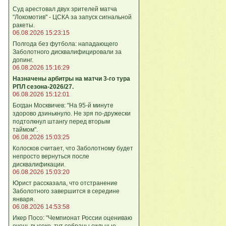
Суд арестовал двух зрителей матча
"Локомотив" - ЦСКА за запуск сигнальной
ракеты.
06.08.2026 15:23:15
Полгода без футбола: нападающего
Заболотного дисквалифицировали за
допинг.
06.08.2026 15:16:29
Назначены арбитры на матчи 3-го тура
РПЛ сезона-2026/27.
06.08.2026 15:12:01
Богдан Москвичев: "На 95‑й минуте
здорово дзинькнуло. Не зря по‑дружески
подтолкнул штангу перед вторым
таймом".
06.08.2026 15:03:25
Колосков считает, что Заболотному будет
непросто вернуться после
дисквалификации.
06.08.2026 15:03:20
Юрист рассказала, что отстранение
Заболотного завершится в середине
января.
06.08.2026 14:53:58
Икер Посо: "Чемпионат России оцениваю
очень высоко, тут собраны сильные