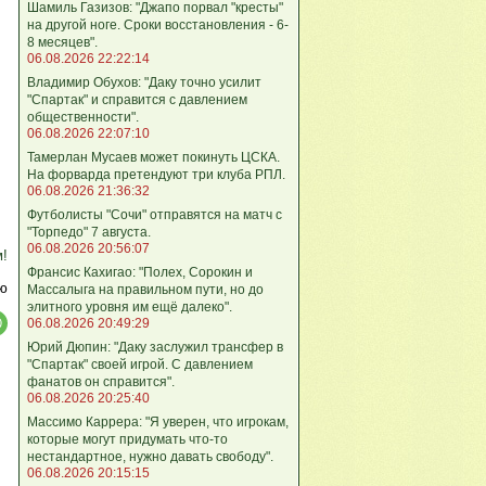
Шамиль Газизов: "Джапо порвал "кресты"
на другой ноге. Сроки восстановления - 6-
8 месяцев".
06.08.2026 22:22:14
Владимир Обухов: "Даку точно усилит
"Спартак" и справится с давлением
общественности".
06.08.2026 22:07:10
Тамерлан Мусаев может покинуть ЦСКА.
На форварда претендуют три клуба РПЛ.
06.08.2026 21:36:32
Футболисты "Сочи" отправятся на матч с
"Торпедо" 7 августа.
06.08.2026 20:56:07
м!
Франсис Кахигао: "Полех, Сорокин и
ю
Массалыга на правильном пути, но до
элитного уровня им ещё далеко".
06.08.2026 20:49:29
Юрий Дюпин: "Даку заслужил трансфер в
"Спартак" своей игрой. С давлением
фанатов он справится".
06.08.2026 20:25:40
Массимо Каррера: "Я уверен, что игрокам,
которые могут придумать что-то
нестандартное, нужно давать свободу".
06.08.2026 20:15:15