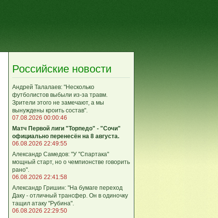
Российские новости
Андрей Талалаев: "Несколько
футболистов выбыли из-за травм.
Зрители этого не замечают, а мы
вынуждены кроить состав".
07.08.2026 00:00:46
Матч Первой лиги "Торпедо" - "Сочи"
официально перенесён на 8 августа.
06.08.2026 22:49:55
Александр Самедов: "У "Спартака"
мощный старт, но о чемпионстве говорить
рано".
06.08.2026 22:41:58
Александр Гришин: "На бумаге переход
Даку - отличный трансфер. Он в одиночку
тащил атаку "Рубина".
06.08.2026 22:29:50