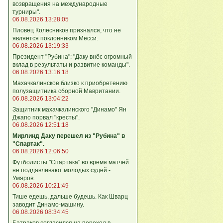
возвращения на международные
турниры".
06.08.2026 13:28:05
Пловец Колесников признался, что не
является поклонником Месси.
06.08.2026 13:19:33
Президент "Рубина": "Даку внёс огромный
вклад в результаты и развитие команды".
06.08.2026 13:16:18
Махачкалинское близко к приобретению
полузащитника сборной Мавритании.
06.08.2026 13:04:22
Защитник махачкалинского "Динамо" Ян
Джапо порвал "кресты".
06.08.2026 12:51:18
Мирлинд Даку перешел из "Рубина" в
"Спартак".
06.08.2026 12:06:50
Футболисты "Спартака" во время матчей
не поддавливают молодых судей -
Умяров.
06.08.2026 10:21:49
Тише едешь, дальше будешь. Как Шварц
заводит Динамо-машину.
06.08.2026 08:34:45
Батраков согласился на переход в