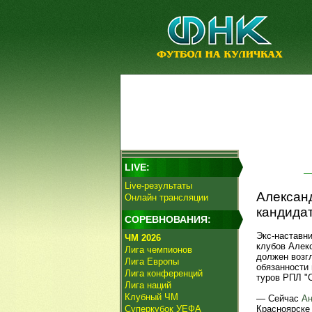
LIVE:
Live-результаты
Александ
Онлайн трансляции
кандидат
СОРЕВНОВАНИЯ:
Экс-наставн
ЧМ 2026
клубов Алек
Лига чемпионов
должен возг
Лига Европы
обязанности
Лига конференций
туров РПЛ "С
Лига наций
Клубный ЧМ
— Сейчас
Ан
Суперкубок УЕФА
Красноярске 