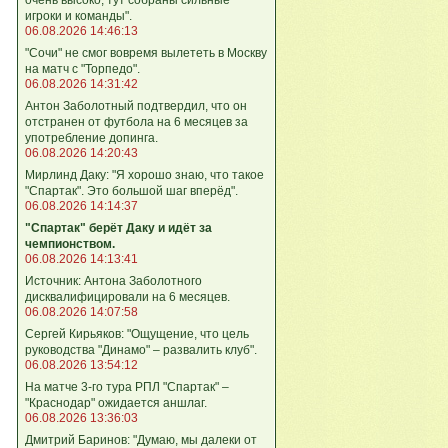
игроки и команды".
06.08.2026 14:46:13
"Сочи" не смог вовремя вылететь в Москву
на матч с "Торпедо".
06.08.2026 14:31:42
Антон Заболотный подтвердил, что он
отстранен от футбола на 6 месяцев за
употребление допинга.
06.08.2026 14:20:43
Мирлинд Даку: "Я хорошо знаю, что такое
"Спартак". Это большой шаг вперёд".
06.08.2026 14:14:37
"Спартак" берёт Даку и идёт за
чемпионством.
06.08.2026 14:13:41
Источник: Антона Заболотного
дисквалифицировали на 6 месяцев.
06.08.2026 14:07:58
Сергей Кирьяков: "Ощущение, что цель
руководства "Динамо" – развалить клуб".
06.08.2026 13:54:12
На матче 3-го тура РПЛ "Спартак" –
"Краснодар" ожидается аншлаг.
06.08.2026 13:36:03
Дмитрий Баринов: "Думаю, мы далеки от