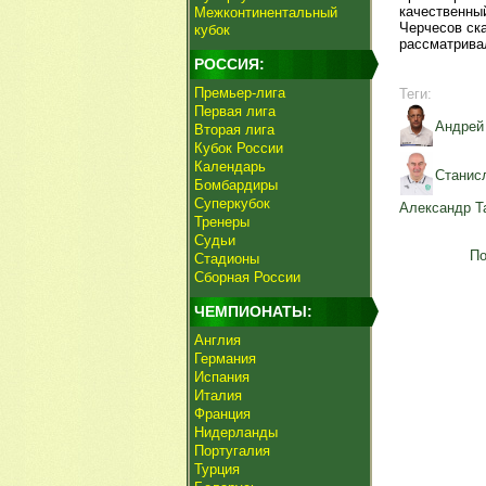
качественный
Межконтинентальный
Черчесов ска
кубок
рассматривал
РОССИЯ:
Премьер-лига
Теги:
Первая лига
Андрей
Вторая лига
Кубок России
Календарь
Станис
Бомбардиры
Суперкубок
Александр Т
Тренеры
Судьи
По
Стадионы
Сборная России
ЧЕМПИОНАТЫ:
Англия
Германия
Испания
Италия
Франция
Нидерланды
Португалия
Турция