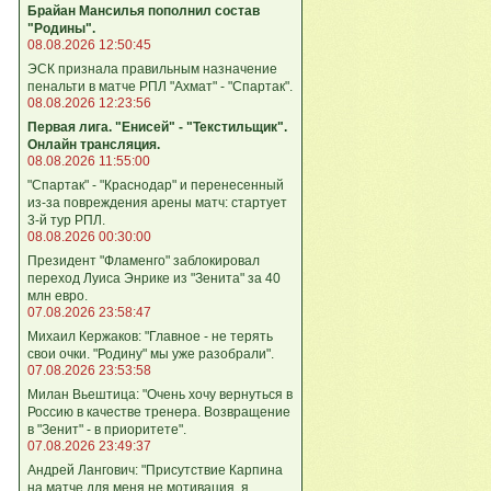
Брайан Мансилья пополнил состав
"Родины".
08.08.2026 12:50:45
ЭСК признала правильным назначение
пенальти в матче РПЛ "Ахмат" - "Спартак".
08.08.2026 12:23:56
Первая лига. "Енисей" - "Текстильщик".
Онлайн трансляция.
08.08.2026 11:55:00
"Спартак" - "Краснодар" и перенесенный
из-за повреждения арены матч: стартует
3-й тур РПЛ.
08.08.2026 00:30:00
Президент "Фламенго" заблокировал
переход Луиса Энрике из "Зенита" за 40
млн евро.
07.08.2026 23:58:47
Михаил Кержаков: "Главное - не терять
свои очки. "Родину" мы уже разобрали".
07.08.2026 23:53:58
Милан Вьештица: "Очень хочу вернуться в
Россию в качестве тренера. Возвращение
в "Зенит" - в приоритете".
07.08.2026 23:49:37
Андрей Лангович: "Присутствие Карпина
на матче для меня не мотивация, я