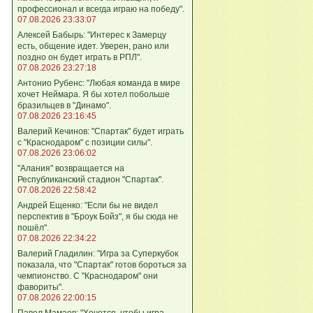
профессионал и всегда играю на победу".
07.08.2026 23:33:07
Алексей Бабырь: "Интерес к Замерцу
есть, общение идет. Уверен, рано или
поздно он будет играть в РПЛ".
07.08.2026 23:27:18
Антонио Рубенс: "Любая команда в мире
хочет Неймара. Я бы хотел побольше
бразильцев в "Динамо".
07.08.2026 23:16:45
Валерий Кечинов: "Спартак" будет играть
с "Краснодаром" с позиции силы".
07.08.2026 23:06:02
"Алания" возвращается на
Республиканский стадион "Спартак".
07.08.2026 22:58:42
Андрей Ещенко: "Если бы не видел
перспектив в "Броук Бойз", я бы сюда не
пошёл".
07.08.2026 22:34:22
Валерий Гладилин: "Игра за Суперкубок
показала, что "Спартак" готов бороться за
чемпионство. С "Краснодаром" они
фавориты".
07.08.2026 22:00:15
Павел Мамаев: "Хочется, чтобы игра