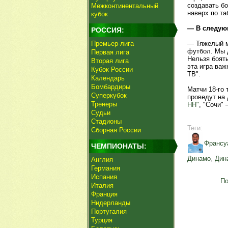
создавать б
Межконтинентальный
наверх по та
кубок
— В следую
РОССИЯ:
Премьер-лига
— Тяжелый м
футбол. Мы д
Первая лига
Нельзя боять
Вторая лига
эта игра важ
Кубок России
ТВ".
Календарь
Бомбардиры
Матчи 18-го
Суперкубок
проведут на
Тренеры
НН"
, "Сочи" 
Судьи
Стадионы
Теги:
Сборная России
Франсу
ЧЕМПИОНАТЫ:
Динамо
,
Дин
Англия
Германия
Испания
По
Италия
Франция
Нидерланды
Португалия
Турция