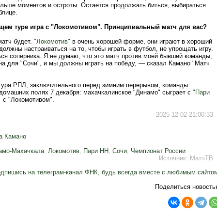
ольше моментов и остроты. Остается продолжать биться, выбираться
блице.
щем туре игра с "Локомотивом". Принципиальный матч для вас?
атч будет.
"Локомотив"
в очень хорошей форме, они играют в хороший
олжны настраиваться на то, чтобы играть в футбол, не упрощать игру.
ся соперника. Я не думаю, что это матч против моей бывшей команды,
на для "Сочи", и мы должны играть на победу, — сказал Камано "Матч
 тура РПЛ, заключительного перед зимним перерывом, команды
 домашних полях 7 декабря: махачкалинское "Динамо" сыграет с
"Пари
– с "Локомотивом".
2025-12-02 21:00:33
а Камано
амо-Махачкала
,
Локомотив
,
Пари НН
,
Сочи
,
Чемпионат России
Источник:
МатчТВ
дпишись на телеграм-канал ФНК, будь всегда вместе с любимым сайто
Поделиться новость