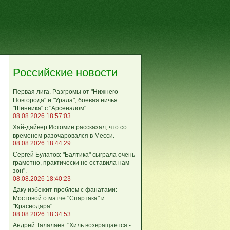
Российские новости
Первая лига. Разгромы от "Нижнего
Новгорода" и "Урала", боевая ничья
"Шинника" с "Арсеналом".
08.08.2026 18:57:03
Хай-дайвер Истомин рассказал, что со
временем разочаровался в Месси.
08.08.2026 18:44:29
Сергей Булатов: "Балтика" сыграла очень
грамотно, практически не оставила нам
зон".
08.08.2026 18:40:23
Даку избежит проблем с фанатами:
Мостовой о матче "Спартака" и
"Краснодара".
08.08.2026 18:34:53
Андрей Талалаев: "Хиль возвращается -