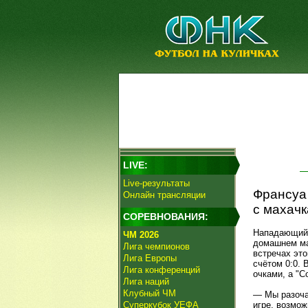
LIVE:
Live-результаты
Франсуа
Онлайн трансляции
с махачк
СОРЕВНОВАНИЯ:
Нападающи
ЧМ 2026
домашнем ма
Лига чемпионов
встречах это
Лига Европы
счётом 0:0. 
Лига конференций
очками, а "С
Лига наций
Клубный ЧМ
— Мы разоча
Суперкубок УЕФА
игре, возмож