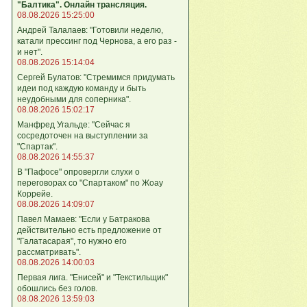
"Балтика". Онлайн трансляция.
08.08.2026 15:25:00
Андрей Талалаев: "Готовили неделю,
катали прессинг под Чернова, а его раз -
и нет".
08.08.2026 15:14:04
Сергей Булатов: "Стремимся придумать
идеи под каждую команду и быть
неудобными для соперника".
08.08.2026 15:02:17
Манфред Угальде: "Сейчас я
сосредоточен на выступлении за
"Спартак".
08.08.2026 14:55:37
В "Пафосе" опровергли слухи о
переговорах со "Спартаком" по Жоау
Коррейе.
08.08.2026 14:09:07
Павел Мамаев: "Если у Батракова
действительно есть предложение от
"Галатасарая", то нужно его
рассматривать".
08.08.2026 14:00:03
Первая лига. "Енисей" и "Текстильщик"
обошлись без голов.
08.08.2026 13:59:03