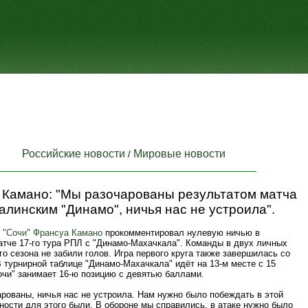
Российские новости
Мировые новости
/
 Камано: "Мы разочарованы результатом матча
алинским "Динамо", ничья нас не устроила".
й
"Сочи"
Франсуа Камано
прокомментировал нулевую ничью в
тче 17-го тура РПЛ с "Динамо-Махачкала". Команды в двух личных
го сезона не забили голов. Игра первого круга также завершилась со
В турнирной таблице "Динамо-Махачкала" идёт на 13-м месте с 15
очи" занимает 16-ю позицию с девятью баллами.
рованы, ничья нас не устроила. Нам нужно было побеждать в этой
ности для этого были. В обороне мы справились, в атаке нужно было