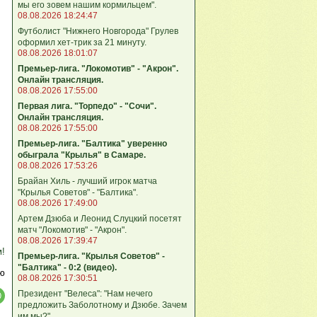
мы его зовем нашим кормильцем".
08.08.2026 18:24:47
Футболист "Нижнего Новгорода" Грулев
оформил хет-трик за 21 минуту.
08.08.2026 18:01:07
Премьер-лига. "Локомотив" - "Акрон".
Онлайн трансляция.
08.08.2026 17:55:00
Первая лига. "Торпедо" - "Сочи".
Онлайн трансляция.
08.08.2026 17:55:00
Премьер-лига. "Балтика" уверенно
обыграла "Крылья" в Самаре.
08.08.2026 17:53:26
Брайан Хиль - лучший игрок матча
"Крылья Советов" - "Балтика".
08.08.2026 17:49:00
Артем Дзюба и Леонид Слуцкий посетят
матч "Локомотив" - "Акрон".
08.08.2026 17:39:47
м!
Премьер-лига. "Крылья Советов" -
"Балтика" - 0:2 (видео).
ю
08.08.2026 17:30:51
Президент "Велеса": "Нам нечего
предложить Заболотному и Дзюбе. Зачем
им мы?"