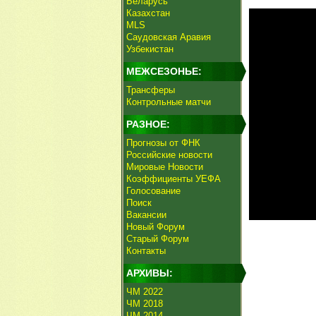
Беларусь
Казахстан
MLS
Саудовская Аравия
Узбекистан
МЕЖСЕЗОНЬЕ:
Трансферы
Контрольные матчи
РАЗНОЕ:
Прогнозы от ФНК
Российские новости
Мировые Новости
Коэффициенты УЕФА
Голосование
Поиск
Вакансии
Новый Форум
Старый Форум
Контакты
АРХИВЫ:
ЧМ 2022
ЧМ 2018
ЧМ 2014