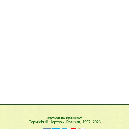
Футбол на Куличках
Copyright © Чертовы Кулички, 1997-
2026