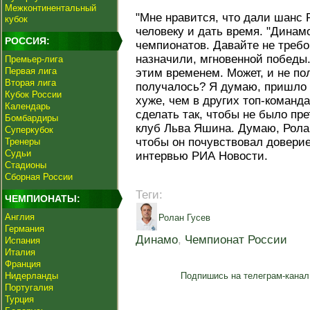
Межконтинентальный
"Мне нравится, что дали шанс 
кубок
человеку и дать время. "Динам
РОССИЯ:
чемпионатов. Давайте не требов
назначили, мгновенной победы
Премьер-лига
Первая лига
этим временем. Может, и не пол
Вторая лига
получалось? Я думаю, пришло э
Кубок России
хуже, чем в других топ-команд
Календарь
сделать так, чтобы не было пре
Бомбардиры
клуб Льва Яшина. Думаю, Рола
Суперкубок
чтобы он почувствовал доверие"
Тренеры
Судьи
интервью РИА Новости.
Стадионы
Сборная России
Теги:
ЧЕМПИОНАТЫ:
Англия
Ролан Гусев
Германия
Динамо
,
Чемпионат России
Испания
Италия
Франция
Нидерланды
Подпишись на телеграм-канал
Португалия
Турция