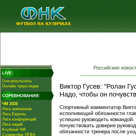
Российские новос
LIVE:
Live-результаты
Виктор Гусев: "Ролан Гу
Онлайн трансляции
Надо, чтобы он почувст
СОРЕВНОВАНИЯ:
ЧМ 2026
Спортивный комментатор Виктор
Лига чемпионов
исполняющий обязанности глав
Лига Европы
успешно руководить командой. 
Лига конференций
Лига наций
почувствовать доверие руково
Клубный ЧМ
обязанности тренера после ухо
Суперкубок УЕФА