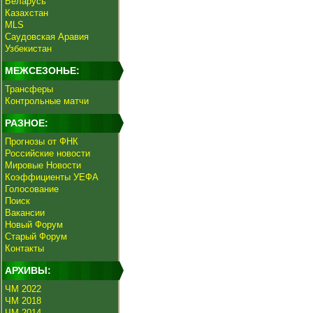
Беларусь
Казахстан
MLS
Саудовская Аравия
Узбекистан
МЕЖСЕЗОНЬЕ:
Трансферы
Контрольные матчи
РАЗНОЕ:
Прогнозы от ФНК
Российские новости
Мировые Новости
Коэффициенты УЕФА
Голосование
Поиск
Вакансии
Новый Форум
Старый Форум
Контакты
АРХИВЫ:
ЧМ 2022
ЧМ 2018
ЧМ 2014