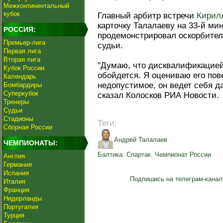
Межконтинентальный
кубок
Главный арбитр встречи
Кирил
карточку Талалаеву на 33-й мин
РОССИЯ:
продемонстрировал оскорбител
Премьер-лига
судьи.
Первая лига
Вторая лига
"Думаю, что дисквалификацией
Кубок России
обойдется. Я оцениваю его пов
Календарь
недопустимое, он ведет себя д
Бомбардиры
Суперкубок
сказал Колосков РИА Новости.
Тренеры
Судьи
Стадионы
Теги:
Сборная России
Андрей Талалаев
ЧЕМПИОНАТЫ:
Балтика
,
Спартак
,
Чемпионат России
Англия
Германия
Испания
Подпишись на телеграм-канал
Италия
Франция
Нидерланды
Португалия
Турция