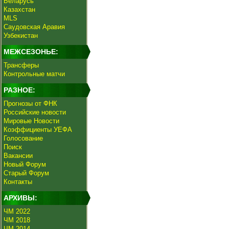
Беларусь
Казахстан
MLS
Саудовская Аравия
Узбекистан
МЕЖСЕЗОНЬЕ:
Трансферы
Контрольные матчи
РАЗНОЕ:
Прогнозы от ФНК
Российские новости
Мировые Новости
Коэффициенты УЕФА
Голосование
Поиск
Вакансии
Новый Форум
Старый Форум
Контакты
АРХИВЫ:
ЧМ 2022
ЧМ 2018
ЧМ 2014