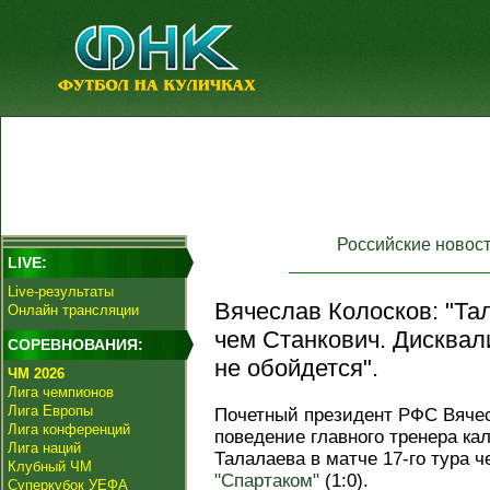
Российские новос
LIVE:
Live-результаты
Вячеслав Колосков: "Та
Онлайн трансляции
чем Станкович. Дисквал
СОРЕВНОВАНИЯ:
не обойдется".
ЧМ 2026
Лига чемпионов
Лига Европы
Почетный президент РФС Вячес
Лига конференций
поведение главного тренера к
Лига наций
Талалаева в матче 17-го тура 
Клубный ЧМ
"Спартаком"
(1:0).
Суперкубок УЕФА