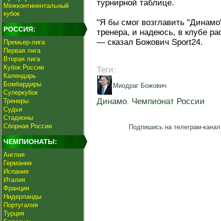
турнирной таблице.
Межконтинентальный
кубок
"Я бы смог возглавить "Динамо"
РОССИЯ:
тренера, и надеюсь, в клубе р
— сказал Божович Sport24.
Премьер-лига
Первая лига
Вторая лига
Кубок России
Теги:
Календарь
Бомбардиры
Миодраг Божович
Суперкубок
Динамо
,
Чемпионат России
Тренеры
Судьи
Стадионы
Сборная России
Подпишись на телеграм-канал
ЧЕМПИОНАТЫ:
Англия
Германия
Испания
Италия
Франция
Нидерланды
Португалия
Турция