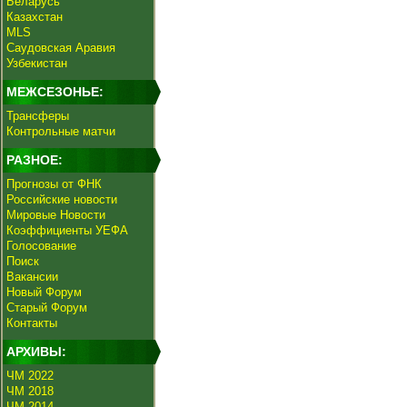
Беларусь
Казахстан
MLS
Саудовская Аравия
Узбекистан
МЕЖСЕЗОНЬЕ:
Трансферы
Контрольные матчи
РАЗНОЕ:
Прогнозы от ФНК
Российские новости
Мировые Новости
Коэффициенты УЕФА
Голосование
Поиск
Вакансии
Новый Форум
Старый Форум
Контакты
АРХИВЫ:
ЧМ 2022
ЧМ 2018
ЧМ 2014