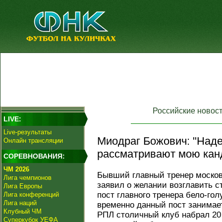
Российские новос
LIVE:
Live-результаты
Миодраг Божович: "Наде
Онлайн трансляции
рассматривают мою кан
СОРЕВНОВАНИЯ:
ЧМ 2026
Бывший главный тренер москов
Лига чемпионов
заявил о желании возглавить 
Лига Европы
пост главного тренера бело-гол
Лига конференций
Лига наций
временно данный пост занима
Клубный ЧМ
РПЛ столичный клуб набрал 20 
Суперкубок УЕФА