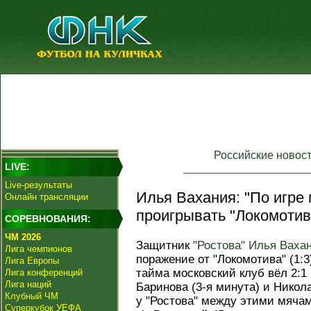
Российские новос
LIVE:
Live-результаты
Илья Вахания: "По игре
Онлайн трансляции
проигрывать "Локомотив
СОРЕВНОВАНИЯ:
ЧМ 2026
Защитник
"Ростова"
Илья Ваха
Лига чемпионов
поражение от "Локомотива" (1:3
Лига Европы
тайма московский клуб вёл 2:1
Лига конференций
Лига наций
Баринова (3-я минута) и Никола
Клубный ЧМ
у "Ростова" между этими мячам
Суперкубок УЕФА