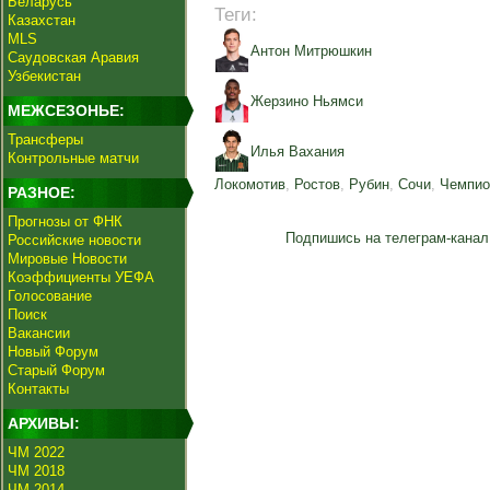
Беларусь
Теги:
Казахстан
MLS
Антон Митрюшкин
Саудовская Аравия
Узбекистан
Жерзино Ньямси
МЕЖСЕЗОНЬЕ:
Трансферы
Илья Вахания
Контрольные матчи
Локомотив
,
Ростов
,
Рубин
,
Сочи
,
Чемпио
РАЗНОЕ:
Прогнозы от ФНК
Подпишись на телеграм-канал
Российские новости
Мировые Новости
Коэффициенты УЕФА
Голосование
Поиск
Вакансии
Новый Форум
Старый Форум
Контакты
АРХИВЫ:
ЧМ 2022
ЧМ 2018
ЧМ 2014