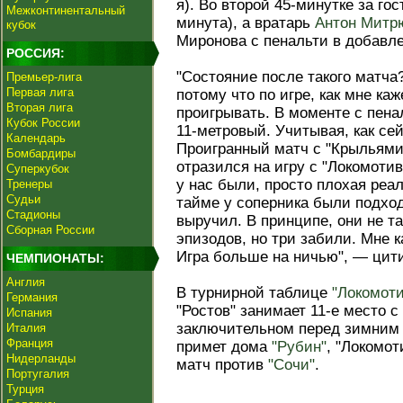
я). Во второй 45-минутке за го
Межконтинентальный
минута), а вратарь
Антон Митр
кубок
Миронова с пенальти в добавле
РОССИЯ:
"Состояние после такого матча
Премьер-лига
Первая лига
потому что по игре, как мне ка
Вторая лига
проигрывать. В моменте с пена
Кубок России
11-метровый. Учитывая, как се
Календарь
Проигранный матч с "Крыльями
Бомбардиры
отразился на игру с "Локомоти
Суперкубок
у нас были, просто плохая реа
Тренеры
Судьи
тайме у соперника были подход
Стадионы
выручил. В принципе, они не т
Сборная России
эпизодов, но три забили. Мне к
Игра больше на ничью", — цит
ЧЕМПИОНАТЫ:
Англия
В турнирной таблице
"Локомоти
Германия
"Ростов" занимает 11-е место с
Испания
заключительном перед зимним 
Италия
Франция
примет дома
"Рубин"
, "Локомот
Нидерланды
матч против
"Сочи"
.
Португалия
Турция