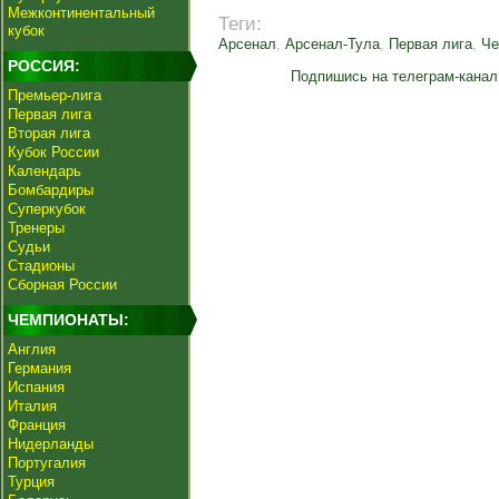
Межконтинентальный
Теги:
кубок
Арсенал
,
Арсенал-Тула
,
Первая лига
,
Че
РОССИЯ:
Подпишись на телеграм-канал
Премьер-лига
Первая лига
Вторая лига
Кубок России
Календарь
Бомбардиры
Суперкубок
Тренеры
Судьи
Стадионы
Сборная России
ЧЕМПИОНАТЫ:
Англия
Германия
Испания
Италия
Франция
Нидерланды
Португалия
Турция