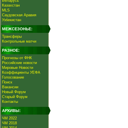
Беларусь
Казахстан
MLS
Саудовская Аравия
Узбекистан
МЕЖСЕЗОНЬЕ:
Трансферы
Контрольные матчи
РАЗНОЕ:
Прогнозы от ФНК
Российские новости
Мировые Новости
Коэффициенты УЕФА
Голосование
Поиск
Вакансии
Новый Форум
Старый Форум
Контакты
АРХИВЫ:
ЧМ 2022
ЧМ 2018
ЧМ 2014