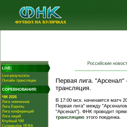
Российские новос
LIVE:
Live-результаты
Первая лига. "Арсенал"
Онлайн трансляции
трансляция.
СОРЕВНОВАНИЯ:
ЧМ 2026
В 17:00 мск. начинается матч 2
Лига чемпионов
Первая лига" между "Арсенало
Лига Европы
"Арсенал"). ФНК проводит пря
Лига конференций
Лига наций
трансляцию
этого поединка.
Клубный ЧМ
Суперкубок УЕФА