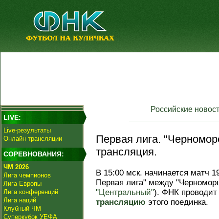
Российские новос
LIVE:
Live-результаты
Первая лига. "Черноморе
Онлайн трансляции
трансляция.
СОРЕВНОВАНИЯ:
ЧМ 2026
В 15:00 мск. начинается матч 1
Лига чемпионов
Первая лига" между "Черномор
Лига Европы
"Центральный"
). ФНК проводи
Лига конференций
Лига наций
трансляцию
этого поединка.
Клубный ЧМ
Суперкубок УЕФА