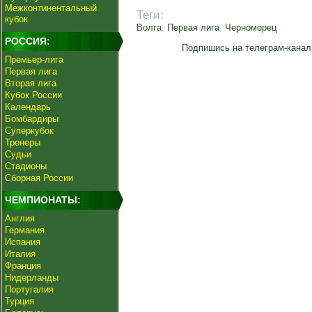
Межконтинентальный
Теги:
кубок
Волга
,
Первая лига
,
Черноморец
РОССИЯ:
Подпишись на телеграм-канал
Премьер-лига
Первая лига
Вторая лига
Кубок России
Календарь
Бомбардиры
Суперкубок
Тренеры
Судьи
Стадионы
Сборная России
ЧЕМПИОНАТЫ:
Англия
Германия
Испания
Италия
Франция
Нидерланды
Португалия
Турция