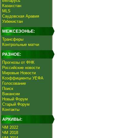
Беларусь
Казахстан
MLS
Саудовская Аравия
Узбекистан
МЕЖСЕЗОНЬЕ:
Трансферы
Контрольные матчи
РАЗНОЕ:
Прогнозы от ФНК
Российские новости
Мировые Новости
Коэффициенты УЕФА
Голосование
Поиск
Вакансии
Новый Форум
Старый Форум
Контакты
АРХИВЫ:
ЧМ 2022
ЧМ 2018
ЧМ 2014