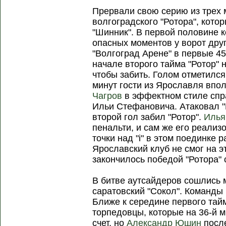
Прервали свою серию из трех 
волгоградского "Ротора", кот
"Шинник". В первой половине 
опасных моментов у ворот друг 
"Волгоград Арене" в первые 45
начале второго тайма "Ротор" 
чтобы забить. Голом отметилс
минут гости из Ярославля впо
Чагров
в эффектном стиле спр
Ильи Стефановича. Атаковал "Ш
второй гол забил "Ротор".
Илья
пенальти, и сам же его реализ
точки над "i" в этом поединке 
Ярославский клуб не смог на эт
закончилось победой "Ротора" с
В битве аутсайдеров сошлись 
саратовский "Сокол". Команды
Ближе к середине первого та
торпедовцы, которые на 36-й 
счет, но
Александр Юшин
после