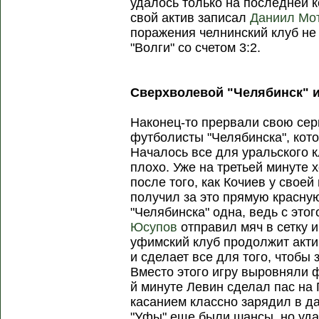
удалось только на последней 
свой актив записал
Даниил Мо
поражения челнинский клуб не 
"Волги" со счетом 3:2.
Сверхволевой "Челябинск" и
Наконец-то прервали свою сер
футболисты "Челябинска", ко
Началось все для уральского 
плохо. Уже на третьей минуте 
после того, как Кочиев у свое
получил за это прямую красну
"Челябинска" одна, ведь с это
Юсупов
отправил мяч в сетку и
уфимский клуб продолжит акти
и сделает все для того, чтобы
Вместо этого игру выровняли ф
й минуте Левин сделал пас на
касанием классно зарядил в д
"Уфы" еще были шансы, но уда