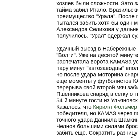
хозяев были сложности. Зато з
тайма забил Итало. Бразильск
преимущество "Урала". После 
пытался забить хотя бы один м
Александра Селихова у дальне
получилось. "Урал" одержал су
Удачный выезд в Набережные 
"Волги". Уже на десятой мину
распечатала ворота КАМАЗа у
пару минут "автозаводцы" впол
но после удара Моторина снар
еще моменты у футболистов К
перерыва свой второй мяч заб
Пшенникова снаряд в сетку о
54-й минуте гости из Ульяновс
Казалось, что
Кирилл Фольмер
победителя, но КАМАЗ через п
точного удара Даниила Шамки
Челнов большими силами броси
забить еще. Сократить разниц