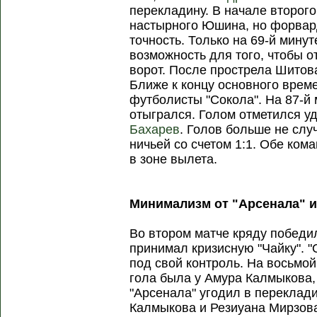
перекладину. В начале второг
настырного Юшина, но форвар
точность. Только на 69-й мину
возможность для того, чтобы о
ворот. После прострела Шито
Ближе к концу основного врем
футболисты "Сокола". На 87-й 
отыгрался. Голом отметился 
Бахарев
. Голов больше не слу
ничьей со счетом 1:1. Обе ком
в зоне вылета.
Минимализм от "Арсенала" и
Во втором матче кряду победил
принимал кризисную "Чайку". "
под свой контроль. На восьмо
гола была у Амура Калмыкова
"Арсенала" угодил в переклад
Калмыкова и Резиуана Мирзова,