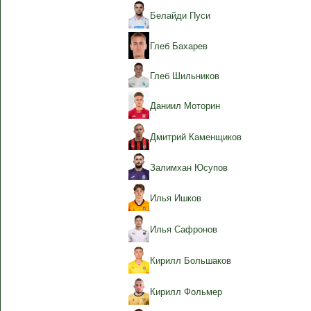
Белайди Пуси
Глеб Бахарев
Глеб Шильников
Даниил Моторин
Дмитрий Каменщиков
Залимхан Юсупов
Илья Ишков
Илья Сафронов
Кирилл Большаков
Кирилл Фольмер