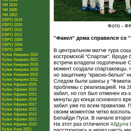
ЧМ 2010
ЧМ 2006
ЧМ 2002
ЕВРО 2024
ЕВРО 2020
Фото - Ф
ЕВРО 2016
ЕВРО 2012
"Факел" дома справился со 
ЕВРО 2008
ЕВРО 2004
ЕВРО 2000
В центральном матче тура сош
Кубок Америки 2024
костромской "Спартак". Вроде
Кубок Америки 2021
встречи владели подопечные О
Кубок Америки 2019
момент создали спартаковцы.
Кубок Америки 2016
но защитнику "красно-белых" н
Кубок Америки 2015
Кубок Америки 2011
Следом были шансы у "Факела"
Кубок Африки 2025
проблемы с реализацией. На 2
Кубок Африки 2023
забил, но гол был отменен из-
Кубок Африки 2021
минуты до конца основного вр
Кубок Африки 2019
Кубок Африки 2017
забил уже по всем правилам. 
Кубок Африки 2015
своим моментом четко воспол
Кубок Африки 2013
Белайди Пуси. В начале второг
Кубок Африки 2012
На этот раз отличился
Абдула 
Кубок Африки 2010
Кубок Азии 2023
расстроились и через шесть ми