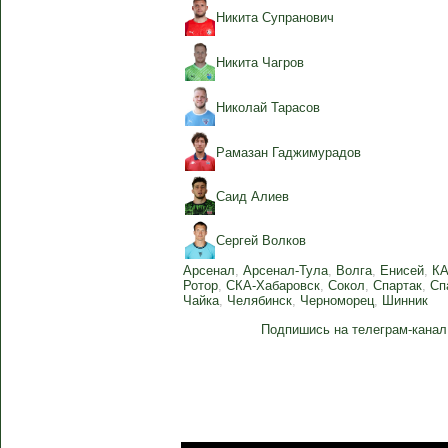
Никита Супранович
Никита Чагров
Николай Тарасов
Рамазан Гаджимурадов
Саид Алиев
Сергей Волков
Арсенал
,
Арсенал-Тула
,
Волга
,
Енисей
,
К
Ротор
,
СКА-Хабаровск
,
Сокол
,
Спартак
,
Сп
Чайка
,
Челябинск
,
Черноморец
,
Шинник
Подпишись на телеграм-канал