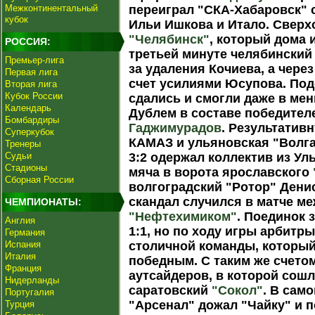
Межконтинентальный
переиграл "СКА-Хабаровск" с
кубок
Ильи Ишкова и Итало. Свер
"Челябинск"
, который дома 
РОССИЯ:
третьей минуте челябинский 
Премьер-лига
за удаления Кочиева, а чере
Первая лига
счет усилиями Юсупова. По
Вторая лига
Кубок России
сдались и смогли даже в ме
Календарь
Дублем в составе победител
Бомбардиры
Гаджимурадов
. Результатив
Суперкубок
КАМАЗ и ульяновская "Волга"
Тренеры
Судьи
3:2 одержал коллектив из Ул
Стадионы
мяча в ворота ярославского
Сборная России
волгоградский "Ротор" Дени
скандал случился в матче м
ЧЕМПИОНАТЫ:
"Нефтехимиком"
. Поединок 
Англия
1:1, но по ходу игры арбитр
Германия
Испания
столичной команды, который
Италия
победным. С таким же счето
Франция
аутсайдеров, в которой сош
Нидерланды
саратовский
"Сокол"
. В сам
Португалия
"Арсенал" дожал "Чайку" и п
Турция