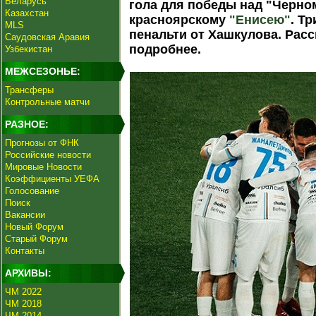
Беларусь
гола для победы над "Черно
Казахстан
красноярскому
"Енисею"
. Т
MLS
пенальти от Хашкулова. Ра
Саудовская Аравия
подробнее.
Узбекистан
МЕЖСЕЗОНЬЕ:
Трансферы
Контрольные матчи
РАЗНОЕ:
Прогнозы от ФНК
Российские новости
Мировые Новости
Коэффициенты УЕФА
Голосование
Поиск
Вакансии
Новый Форум
Старый Форум
Контакты
АРХИВЫ:
ЧМ 2022
ЧМ 2018
ЧМ 2014