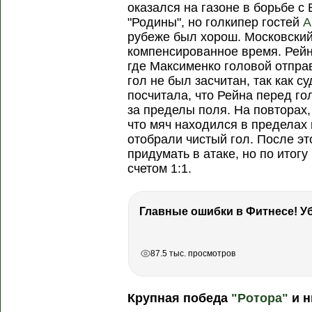
оказался на газоне в борьбе 
"Родины", но голкипер гостей
А
рубеже был хорош. Московский 
компенсированное время. Рей
где Максименко головой отправи
гол не был засчитан, так как 
посчитала, что Рейна перед г
за пределы поля. На повторах,
что мяч находился в пределах 
отобрали чистый гол. После эт
придумать в атаке, но по итог
счетом 1:1.
РЕКЛАМА
РЕКЛАМА
87.5 тыс. просмотров
Крупная победа
"Ротора"
и н