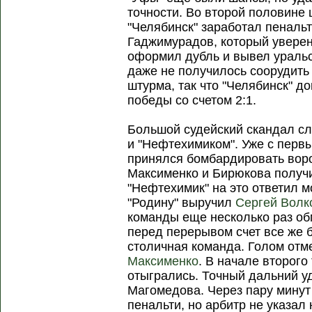
точности. Во второй половине 
"Челябинск" заработал пенальт
Гаджимурадов, который уверен
оформил дубль и вывел уральс
даже не получилось соорудить
штурма, так что "Челябинск" д
победы со счетом 2:1.
Большой судейский скандал сл
и "Нефтехимиком". Уже с перв
принялся бомбардировать воро
Максименко и Бирюкова получ
"Нефтехимик" на это ответил м
"Родину" выручил
Сергей Волк
команды еще несколько раз об
перед перерывом счет все же б
столичная команда. Голом от
Максименко
. В начале второго
отыгрались. Точный дальний у
Магомедова. Через пару минут
пенальти, но арбитр не указал 