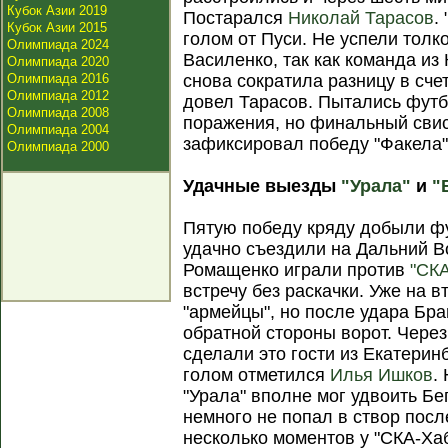
Кубок Азии 2019
Постарался
Николай Тарасов
.
Кубок Азии 2015
голом от Пуси. Не успели тол
Олимпиада 2024
Василенко, так как команда из
Олимпиада 2020
Олимпиада 2016
снова сократила разницу в сче
Олимпиада 2012
довел Тарасов. Пытались фут
Олимпиада 2008
поражения, но финальный сви
Олимпиада 2004
зафиксировал победу "Факела" 
Олимпиада 2000
Удачные выезды
"Урала"
и
"
Пятую победу кряду добыли фу
удачно съездили на Дальний 
Ромащенко играли против
"СК
встречу без раскачки. Уже на 
"армейцы", но после удара Бра
обратной стороны ворот. Через
сделали это гости из Екатерин
голом отметился
Илья Ишков
.
"Урала" вполне мог удвоить Бе
немного не попал в створ посл
несколько моментов у "СКА-Хаб