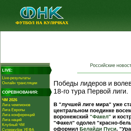
Российские новос
LIVE:
Live-результаты
Победы лидеров и волев
Онлайн трансляции
18-го тура Первой лиги.
СОРЕВНОВАНИЯ:
ЧМ 2026
В "лучшей лиге мира" уже ст
Лига чемпионов
Лига Европы
центральном поединке восе
Лига конференций
воронежский
"Факел"
и кост
Лига наций
"Факел" одолел "красно-белы
Клубный ЧМ
оформил
Белайди Пуси
. "Ур
Суперкубок УЕФА