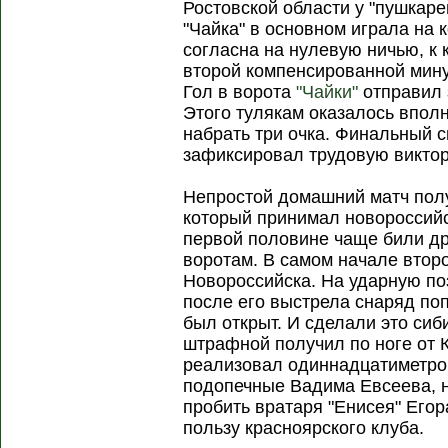
Ростовской области у "пушкаре
"Чайка" в основном играла на 
согласна на нулевую ничью, к 
второй компенсированной мину
Гол в ворота
"Чайки"
отправил
Этого тулякам оказалось вполн
набрать три очка. Финальный 
зафиксировал трудовую виктор
Непростой домашний матч полу
который принимал новороссий
первой половине чаще били др
воротам. В самом начале второ
Новороссийска. На ударную п
после его выстрела снаряд поп
был открыт. И сделали это сиб
штрафной получил по ноге от 
реализовал одиннадцатиметро
подопечные Вадима Евсеева, н
пробить вратаря "Енисея" Егор
пользу красноярского клуба.