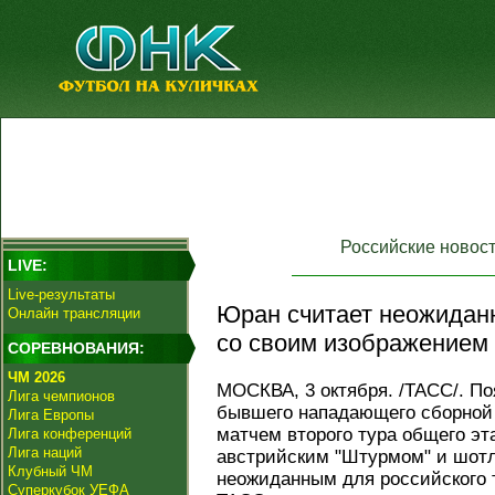
Российские новос
LIVE:
Live-результаты
Юран считает неожидан
Онлайн трансляции
со своим изображением 
СОРЕВНОВАНИЯ:
ЧМ 2026
МОСКВА, 3 октября. /ТАСС/. П
Лига чемпионов
бывшего нападающего сборной
Лига Европы
матчем второго тура общего э
Лига конференций
Лига наций
австрийским "Штурмом" и шотл
Клубный ЧМ
неожиданным для российского 
Суперкубок УЕФА