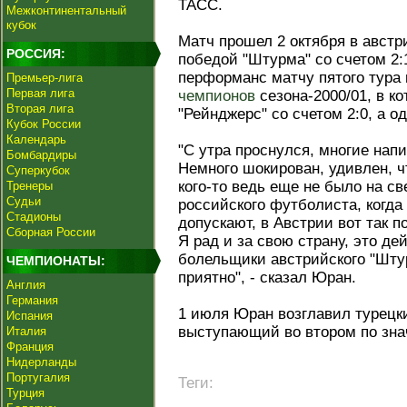
ТАСС.
Межконтинентальный
кубок
Матч прошел 2 октября в авст
РОССИЯ:
победой "Штурма" со счетом 2
перформанс матчу пятого тура 
Премьер-лига
Первая лига
чемпионов
сезона-2000/01, в к
Вторая лига
"Рейнджерс" со счетом 2:0, а о
Кубок России
Календарь
"С утра проснулся, многие нап
Бомбардиры
Немного шокирован, удивлен, ч
Суперкубок
кого-то ведь еще не было на св
Тренеры
Судьи
российского футболиста, когда
Стадионы
допускают, в Австрии вот так п
Сборная России
Я рад и за свою страну, это д
болельщики австрийского "Штур
ЧЕМПИОНАТЫ:
приятно", - сказал Юран.
Англия
Германия
1 июля Юран возглавил турецк
Испания
выступающий во втором по зна
Италия
Франция
Нидерланды
Португалия
Теги:
Турция