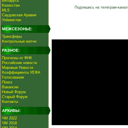
Беларусь
Казахстан
Подпишись на телеграм-канал
MLS
Саудовская Аравия
Узбекистан
МЕЖСЕЗОНЬЕ:
Трансферы
Контрольные матчи
РАЗНОЕ:
Прогнозы от ФНК
Российские новости
Мировые Новости
Коэффициенты УЕФА
Голосование
Поиск
Вакансии
Новый Форум
Старый Форум
Контакты
АРХИВЫ:
ЧМ 2022
ЧМ 2018
ЧМ 2014