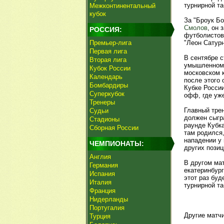
турнирной та
Межконтинентальный
кубок
За "Броук Б
Смолов
, он 
РОССИЯ:
футболистов
Премьер-лига
"Леон Сатурн
Первая лига
В сентябре с
Вторая лига
умышленном 
Кубок России
московском 
Календарь
после этого 
Бомбардиры
Кубке России
Суперкубок
офф, где уже
Тренеры
Главный тре
Судьи
должен сыгра
Стадионы
раунде Кубка
Сборная России
там родился,
нападении у 
ЧЕМПИОНАТЫ:
других позиц
Англия
В другом ма
Германия
екатеринбур
Испания
этот раз буд
Италия
турнирной та
Франция
Нидерланды
Португалия
Другие матч
Турция