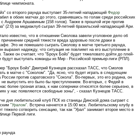
блице чемпионата.
ойз" со второго раунда выступает 35-летний нападающий
Федор
забил в обоих матчах до этого, сравнявшись по голам среди российских
 с Андреем Аршавиным (158 голов). Также в прошлой игре против
а" (2:0) за медиаклуб сыграл 39-летний бразильский нападающий Ари.
тало известно, что в отношении Смолова завели уголовное дело об
причинении средней тяжести вреда здоровью после драки в
кафе. Это не помешало сыграть Смолову в матче третьего раунда,
он выразил надежду, что ситуация не повлияет на его выступление в
. Также он считает, что "Броук Бойз" будет тяжеловато дойти до плей-
 будут выступать команды из Мир - Российской премьер-лиги (РПЛ).
нер "Броук Бойз" Дмитрий Кузнецов рассказал ТАСС, что Смолов
ть в матче с "Соколом". "Да, ясно, что будет играть в следующем
 России против саратовского "Сокола". Во-первых, это его родина, он
 не выпустить его было бы преступлением. Во-вторых, с Федей в
нас более грозная атака, к нам соперники относятся более серьезно, в
иях у нас появляются свободные зоны", - сказал Кузнецов ТАСС.
тче дня любительский клуб ПСК из станицы Динской дома сыграет с
гским
"Уралом"
. Встреча начнется в 15:00 мск. Любительскому клубу в
ет тяжело сотворить сенсацию, так как "Урал" занимает второе место в
блице Первой лиги.
и раунда