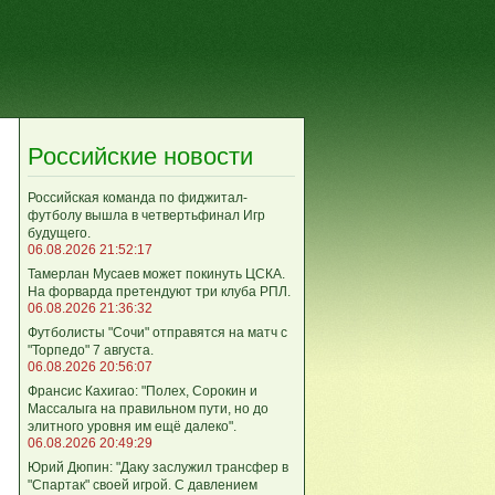
Российские новости
Российская команда по фиджитал-
футболу вышла в четвертьфинал Игр
будущего.
06.08.2026 21:52:17
Тамерлан Мусаев может покинуть ЦСКА.
На форварда претендуют три клуба РПЛ.
06.08.2026 21:36:32
Футболисты "Сочи" отправятся на матч с
"Торпедо" 7 августа.
06.08.2026 20:56:07
Франсис Кахигао: "Полех, Сорокин и
Массалыга на правильном пути, но до
элитного уровня им ещё далеко".
06.08.2026 20:49:29
Юрий Дюпин: "Даку заслужил трансфер в
"Спартак" своей игрой. С давлением