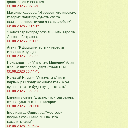
фанатов он справится".
06.08.2026 20:25:40
Массимо Каррера: "Я уверен, что игрокам,
которые могут придумать что-то
нестандартное, нужно давать свободу".
06.08.2026 20:15:15
"Галатасарай" предложил 33 млн евро за
Алексея Батракова.
06.08.2026 20:01:05
Агент: "К Дркушичу есть интерес из
Испании и Турции".
06.08.2026 16:58:33
Полузащитник "Атлетико Минейро" Алан
Франко интересен двум клубам РПЛ.
06.08.2026 16:44:43
Николай Наумов: "Локомотиву" не в
первый раз предсказывают крах, а он
существовал и будет существовать".
06.08.2026 16:23:56
Евгений Ловчев: "Думаю, что у Батракова
всё получится в "Галатасарае".
06.08.2026 16:11:08
Виллиам де Оливейра: "Мостовой
получит свой шанс. Мы на него
рассчитываем".
06.08.2026 16:06:34