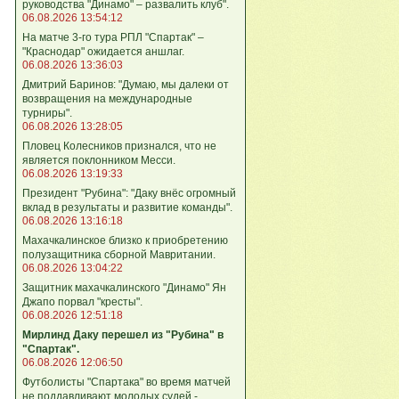
руководства "Динамо" – развалить клуб".
06.08.2026 13:54:12
На матче 3-го тура РПЛ "Спартак" –
"Краснодар" ожидается аншлаг.
06.08.2026 13:36:03
Дмитрий Баринов: "Думаю, мы далеки от
возвращения на международные
турниры".
06.08.2026 13:28:05
Пловец Колесников признался, что не
является поклонником Месси.
06.08.2026 13:19:33
Президент "Рубина": "Даку внёс огромный
вклад в результаты и развитие команды".
06.08.2026 13:16:18
Махачкалинское близко к приобретению
полузащитника сборной Мавритании.
06.08.2026 13:04:22
Защитник махачкалинского "Динамо" Ян
Джапо порвал "кресты".
06.08.2026 12:51:18
Мирлинд Даку перешел из "Рубина" в
"Спартак".
06.08.2026 12:06:50
Футболисты "Спартака" во время матчей
не поддавливают молодых судей -