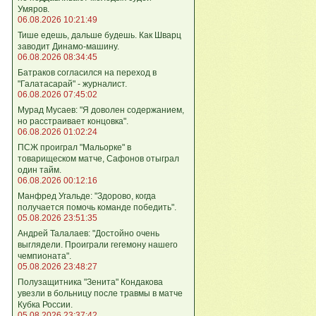
Умяров.
06.08.2026 10:21:49
Тише едешь, дальше будешь. Как Шварц
заводит Динамо-машину.
06.08.2026 08:34:45
Батраков согласился на переход в
"Галатасарай" - журналист.
06.08.2026 07:45:02
Мурад Мусаев: "Я доволен содержанием,
но расстраивает концовка".
06.08.2026 01:02:24
ПСЖ проиграл "Мальорке" в
товарищеском матче, Сафонов отыграл
один тайм.
06.08.2026 00:12:16
Манфред Угальде: "Здорово, когда
получается помочь команде победить".
05.08.2026 23:51:35
Андрей Талалаев: "Достойно очень
выглядели. Проиграли гегемону нашего
чемпионата".
05.08.2026 23:48:27
Полузащитника "Зенита" Кондакова
увезли в больницу после травмы в матче
Кубка России.
05.08.2026 23:37:42