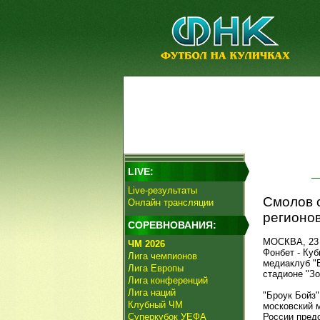
LIVE:
Live-результаты
Смолов с
Онлайн трансляции
регионов
СОРЕВНОВАНИЯ:
МОСКВА, 23 с
ЧМ 2026
Фонбет - Куб
Лига чемпионов
медиаклуб "
Лига Европы
стадионе "Зо
Лига конференций
Лига наций
"Броук Бойз"
Клубный ЧМ
московский м
Суперкубок УЕФА
России предс