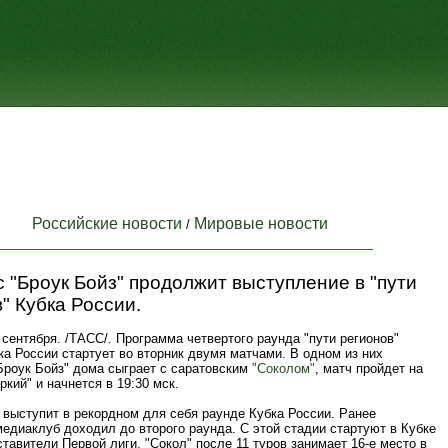
Российские новости
Мировые новости
/
 "Броук Бойз" продолжит выступление в "пути
" Кубка России.
ентября. /ТАСС/. Программа четвертого раунда "пути регионов"
ка России стартует во вторник двумя матчами. В одном из них
Броук Бойз" дома сыграет с саратовским
"Соколом"
, матч пройдет на
ркий" и начнется в 19:30 мск.
 выступит в рекордном для себя раунде Кубка России. Ранее
едиаклуб доходил до второго раунда. С этой стадии стартуют в Кубке
тавители Первой лиги, "Сокол" после 11 туров занимает 16-е место в