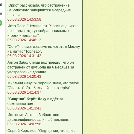
м!
Юрист рассказала, что отстранение
Заболотного завершится в середине
ю
января.
06.08.2026 14:53:58
Икер Посо: "Чемпионат России оцениваю
очень высоко, тут собраны сильные
игроки и команды".
06.08.2026 14:46:13
"Сочи" не смог вовремя вылететь в Москву
на матч с "Торпедо".
06.08.2026 14:31:42
Антон Заболотный подтвердил, что он
отстранен от футбола на 6 месяцев за
употребление допинга.
06.08.2026 14:20:43
Мирлинд Даку: "Я хорошо знаю, что такое
"Спартак". Это большой шаг вперёд".
06.08.2026 14:14:37
"Спартак" берёт Даку и идёт за
чемпионством.
06.08.2026 14:13:41
Источник: Антона Заболотного
дисквалифицировали на 6 месяцев.
06.08.2026 14:07:58
Сергей Кирьяков: "Ощущение, что цель