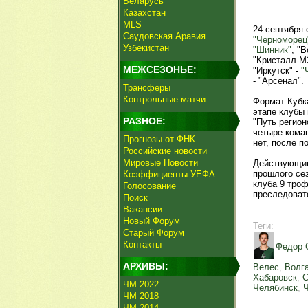
Беларусь
Казахстан
MLS
24 сентября
Саудовская Аравия
"Черноморец
Узбекистан
"Шинник"
, "
"Кристалл-М
МЕЖСЕЗОНЬЕ:
"Иркутск" -
"
- "Арсенал".
Трансферы
Контрольные матчи
Формат Кубка
этапе клубы 
РАЗНОЕ:
"Путь регион
четыре коман
Прогнозы от ФНК
нет, после п
Российские новости
Мировые Новости
Действующим
прошлого се
Коэффициенты УЕФА
клуба 9 тро
Голосование
преследоват
Поиск
Вакансии
Новый Форум
Теги:
Старый Форум
Контакты
Федор 
АРХИВЫ:
Велес
,
Волг
Хабаровск
,
С
ЧМ 2022
Челябинск
,
ЧМ 2018
ЧМ 2014