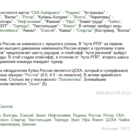
 состоятся матчи
"СКА-Хабаровск"
-
"Родина"
, "Астрахань" -
"
, "Велес" -
"Ротор"
, "Кубань-Холдинг" -
"Волга"
, "Череповец" -
Волгарь" -
"Нефтехимик"
, "Фанком" -
"Уфа"
, "Знамя труда" -
"Чайка"
,
ЭЗТ" -
"Торпедо"
, "Текстильщик" -
"Факел"
. В четверг пройдут игры
Челябинск"
, "Амкал" -
"Енисей"
, "Камаз" -
"Спартак"
(Кострома), "Волна"
 России не изменился с прошлого сезона. В "пути РПЛ" на первом
из высшего дивизиона чемпионата России играют в групповом этапе.
ов" предполагает шесть раундов, в плей-офф "пути регионов" выйдут
ды. В этой стадии плей-офф, в отличие от "пути РПЛ", второго шанса
оражения команда покидает турнир.
 обладателем Кубка России является ЦСКА, который в суперфинале
зона обыграл
"Ростов"
(0:0, 4:3 - по пенальти). В активе армейского
феев. Столько же у московского
"Локомотива"
. Ближайшим
елем является
"Зенит"
(5).
2025-09-23 00:14:22
Смолов
а
,
Волгарь
,
Енисей
,
Зенит
,
Нефтехимик
,
Родина
,
Ростов
,
Ротор
,
СКА-
окол
,
Спартак
,
Текстильщик
,
Торпедо
,
Урал
,
Уфа
,
Факел
,
ЦСКА
,
Чайка
,
Черноморец
,
Шинник
Источник:
ТАСС