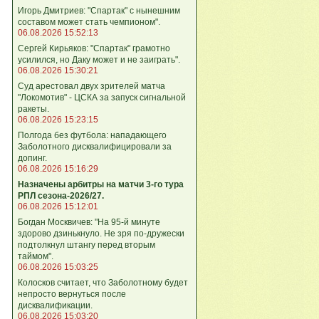
Игорь Дмитриев: "Спартак" с нынешним
составом может стать чемпионом".
06.08.2026 15:52:13
Сергей Кирьяков: "Спартак" грамотно
усилился, но Даку может и не заиграть".
06.08.2026 15:30:21
Суд арестовал двух зрителей матча
"Локомотив" - ЦСКА за запуск сигнальной
ракеты.
06.08.2026 15:23:15
Полгода без футбола: нападающего
Заболотного дисквалифицировали за
допинг.
06.08.2026 15:16:29
Назначены арбитры на матчи 3-го тура
РПЛ сезона-2026/27.
06.08.2026 15:12:01
Богдан Москвичев: "На 95‑й минуте
здорово дзинькнуло. Не зря по‑дружески
подтолкнул штангу перед вторым
таймом".
06.08.2026 15:03:25
Колосков считает, что Заболотному будет
непросто вернуться после
дисквалификации.
06.08.2026 15:03:20