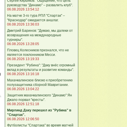
Сергей Кирьяков: "Ощущение, что цель
руководства "Динамо" – развалить клуб".
06.08.2026 13:54:12
На матче 3-го тура РПЛ "Спартак" –
"Краснодар" ожидается аншлаг.
06.08.2026 13:36:03
Дмитрий Баринов: "Думаю, мы далеки от
возвращения на международные
турниры".
06.08.2026 13:28:05
Пловец Колесников признался, что не
является поклонником Месси.
06.08.2026 13:19:33
Президент "Рубина": "Даку внёс огромный
вклад в результаты и развитие команды".
06.08.2026 13:16:18
З
Махачкалинское близко к приобретению
полузащитника сборной Мавритании.
06.08.2026 13:04:22
Защитник махачкалинского "Динамо" Ян
н
.
Джапо порвал "кресты".
06.08.2026 12:51:18
Мирлинд Даку перешел из "Рубина" в
"Спартак".
06.08.2026 12:06:50
Футболисты "Спартака" во время матчей