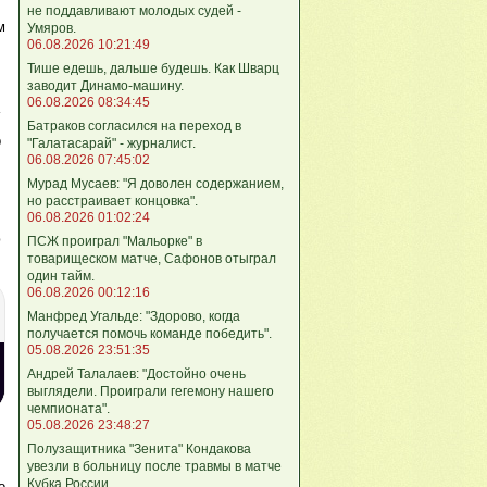
не поддавливают молодых судей -
м
Умяров.
06.08.2026 10:21:49
Тише едешь, дальше будешь. Как Шварц
заводит Динамо-машину.
06.08.2026 08:34:45
Батраков согласился на переход в
р
"Галатасарай" - журналист.
06.08.2026 07:45:02
Мурад Мусаев: "Я доволен содержанием,
но расстраивает концовка".
06.08.2026 01:02:24
ю
ПСЖ проиграл "Мальорке" в
товарищеском матче, Сафонов отыграл
один тайм.
06.08.2026 00:12:16
Манфред Угальде: "Здорово, когда
получается помочь команде победить".
05.08.2026 23:51:35
Андрей Талалаев: "Достойно очень
выглядели. Проиграли гегемону нашего
чемпионата".
05.08.2026 23:48:27
Полузащитника "Зенита" Кондакова
увезли в больницу после травмы в матче
Кубка России.
о