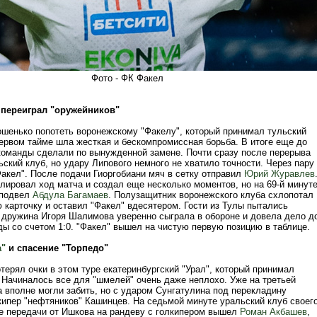
Фото - ФК Факел
 переиграл "оружейников"
шенько попотеть воронежскому "Факелу", который принимал тульский
первом тайме шла жесткая и бескомпромиссная борьба. В итоге еще до
команды сделали по вынужденной замене. Почти сразу после перерыва
ьский клуб, но удару Липового немного не хватило точности. Через пару
Факел". После подачи Гиоргобиани мяч в сетку отправил
Юрий Журавлев
лировал ход матча и создал еще несколько моментов, но на 69-й минут
 подвел
Абдула Багамаев
. Полузащитник воронежского клуба схлопотал
 карточку и оставил "Факел" вдесятером. Гости из Тулы пытались
о дружина Игоря Шалимова уверенно сыграла в обороне и довела дело д
ды со счетом 1:0. "Факел" вышел на чистую первую позицию в таблице.
а"
и спасение "Торпедо"
ерял очки в этом туре екатеринбургский "Урал", который принимал
 Начиналось все для "шмелей" очень даже неплохо. Уже на третьей
а вполне могли забить, но с ударом Сунгатулина под перекладину
кипер "нефтяников" Кашинцев. На седьмой минуте уральский клуб своег
е передачи от Ишкова на рандеву с голкипером вышел
Роман Акбашев
,