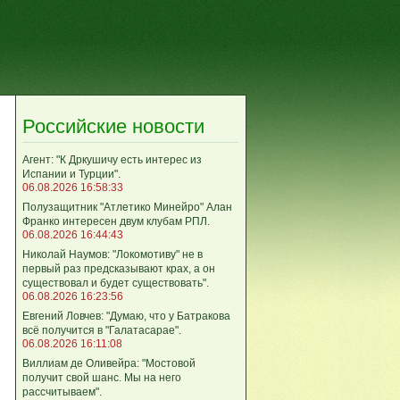
Российские новости
Агент: "К Дркушичу есть интерес из
Испании и Турции".
06.08.2026 16:58:33
Полузащитник "Атлетико Минейро" Алан
Франко интересен двум клубам РПЛ.
06.08.2026 16:44:43
Николай Наумов: "Локомотиву" не в
первый раз предсказывают крах, а он
существовал и будет существовать".
06.08.2026 16:23:56
Евгений Ловчев: "Думаю, что у Батракова
всё получится в "Галатасарае".
06.08.2026 16:11:08
Виллиам де Оливейра: "Мостовой
получит свой шанс. Мы на него
рассчитываем".