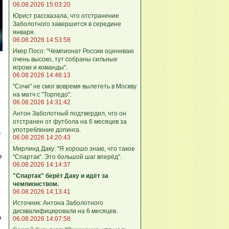
06.08.2026 15:03:20
Юрист рассказала, что отстранение
Заболотного завершится в середине
января.
06.08.2026 14:53:58
Икер Посо: "Чемпионат России оцениваю
очень высоко, тут собраны сильные
игроки и команды".
06.08.2026 14:46:13
"Сочи" не смог вовремя вылететь в Москву
на матч с "Торпедо".
06.08.2026 14:31:42
Антон Заболотный подтвердил, что он
отстранен от футбола на 6 месяцев за
.
употребление допинга.
е
06.08.2026 14:20:43
Мирлинд Даку: "Я хорошо знаю, что такое
о
"Спартак". Это большой шаг вперёд".
06.08.2026 14:14:37
"Спартак" берёт Даку и идёт за
чемпионством.
06.08.2026 14:13:41
Источник: Антона Заболотного
дисквалифицировали на 6 месяцев.
о
06.08.2026 14:07:58