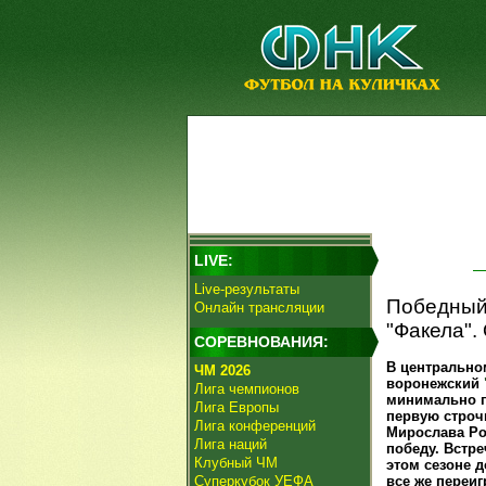
LIVE:
Live-результаты
Победный 
Онлайн трансляции
"Факела".
СОРЕВНОВАНИЯ:
В центрально
ЧМ 2026
воронежский
Лига чемпионов
минимально п
Лига Европы
первую строч
Лига конференций
Мирослава Р
Лига наций
победу. Встре
Клубный ЧМ
этом сезоне д
Суперкубок УЕФА
все же переи