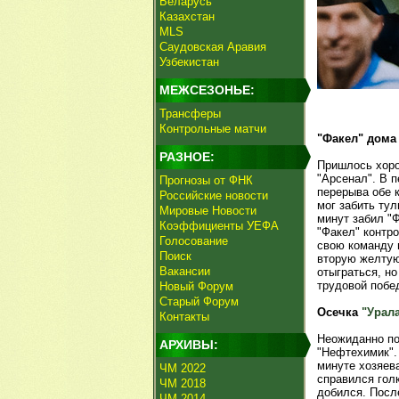
Беларусь
Казахстан
MLS
Саудовская Аравия
Узбекистан
МЕЖСЕЗОНЬЕ:
Трансферы
Контрольные матчи
"Факел" дома
РАЗНОЕ:
Пришлось хоро
"Арсенал". В 
Прогнозы от ФНК
перерыва обе 
Российские новости
мог забить тул
Мировые Новости
минут забил "
Коэффициенты УЕФА
"Факел" контро
Голосование
свою команду
Поиск
вторую желтую
Вакансии
отыграться, н
трудовой побе
Новый Форум
Старый Форум
Осечка
"Урал
Контакты
Неожиданно пот
АРХИВЫ:
"Нефтехимик".
минуте хозяев
ЧМ 2022
справился гол
ЧМ 2018
добился. Посл
ЧМ 2014