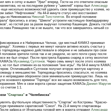
ил мяч в сетку и вывел "Урал" вперед. Гости на это ответили опасным
иахметова, но на последнем рубеже у "шмелей" хорош был
Александр
 еще несколько возможностей удвоить свое преимущество у хозяев, но
ом забил "Нефтехимик". На 44-й минуте статус-кво восстановил
нды из Нижнекамска
Николай Толстопятов
. Во второй половине
рала" бросились в атаку. "Шмели" устроили настоящую бомбардировку
ков", но гостей раз за разом выручал голкипер Кашинцев. Дожать гостей
ослава Ромащенко так и не вышло, так что все завершилось ничьей со
фиксирована и в Набережных Челнах, где местный КАМАЗ принимал
рпедо". Хозяева с первых же минут начали активно искать счастье у
но торпедовцы надежно действовали в обороне и не забывали про свои
й половине зрители голов так и не увидели, но зато почти сразу после
все же был открыт. После прострела Караева снаряд в сетку вколотил
 КАМАЗа
Мухаммад Султонов
. Через семь минут после этого хозяева
, но гол был отменен из-за положения "вне игры". На 64-й минуте КАМА
тером. Отличившийся Султонов получил вторую желтую карточку и
команду в меньшинстве. Торпедовцы бросились спасаться, но хозяева
и и неправдами обороняли свое минимальное преимущество. Лишь на
уте основного времени "Торпедо" все же нашло возможность для того,
 поражения. Мяч в свои ворота срезал защитник КАМАЗа
Даниил Маруги
 со счетом 1:1.
пехи
"Спартака"
и "Челябинска"
ивлять футбольную общественность "Спартак" из Костромы. "Красно-
туре принимали саратовский "Сокол". На 21-й минуте спартаковцы
После заброса от Игнатьева головой мяч в ворота отправил
Александр