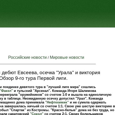
Российские новости
Мировые новости
/
дебют Евсеева, осечка "Урала" и виктория
 Обзор 9-го тура Первой лиги.
м поединке девятого тура в "лучшей лиге мира" сошлись
"Факел"
и тульский "Арсенал". Команда Игоря Шалимова
ереиграла "оружейников" со счетом 1:0 и вышла на единоличную
ку в таблице. Неожиданную осечку допустил "Урал". Команда
омащенко дома принимала
"Нефтехимик"
и не сумела одержать
ча завершилась ничьей со счетом 1:1. Свою уже шестую викторию в
обыл "Спартак" из Костромы. "Красно-белые" дома не без труда, но
грали саратовский
"Сокол"
со счетом 2:1. Своих болельщиков