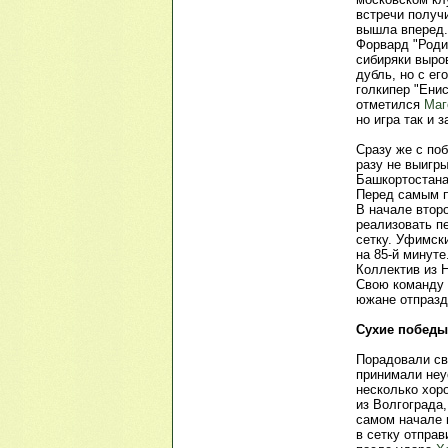
встречи получ
вышла вперед.
Форвард "Род
сибиряки выров
дубль, но с е
голкипер "Ени
отметился
Маг
но игра так и 
Сразу же с по
разу не выигр
Башкортостана
Перед самым п
В начале втор
реализовать п
сетку. Уфимски
на 85-й минут
Коллектив из Н
Свою команду
южане отпразд
Сухие побед
Порадовали св
принимали не
несколько хор
из Волгограда
самом начале в
в сетку отправ