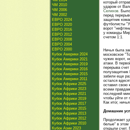
который отправ
ЧМ 2010
ударом от Вал
ЧМ 2006
Селихов
. Было
ЧМ 2002
перед перерыв
ЕВРО 2024
защитник кома
футболисты "У
ЕВРО 2020
ворот "нефтяни
ЕВРО 2016
у команды Мир
ЕВРО 2012
счетом 1:1.
ЕВРО 2008
ЕВРО 2004
ЕВРО 2000
Ничья была за
Кубок Америки 2024
московское "То
чужих ворот, 
Кубок Америки 2021
атаки. В перво
Кубок Америки 2019
перерыва счет 
Кубок Америки 2016
полузащитник
Кубок Америки 2015
забили еще раз
Кубок Америки 2011
остался вдеся
Кубок Африки 2025
оставил свою 
Кубок Африки 2023
всеми правдам
Кубок Африки 2021
последней мин
чтобы уйти от
Кубок Африки 2019
Как итог, ничья
Кубок Африки 2017
Кубок Африки 2015
Домашние ус
Кубок Африки 2013
Кубок Африки 2012
Продолжает уд
Кубок Африки 2010
белые" в этом 
Кубок Азии 2023
открыли счет. 