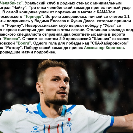
"Челябинск"
. Уральский клуб в родных стенах с минимальным
ыграл "Чайку". Три очка челябинской команде принес точный удар
. В самой концовке ушли от поражения в матче с КАМАЗом
московского
"Торпедо"
. Встреча завершилась ничьей со счетом 1:1.
ты получились у Вадима Евсеева и Хуана Диаса, которые приняли
"
и "Родину". Новороссийский клуб вырвал победу у "Уфы" со
то первая виктория для южан в этом сезоне. Столичная команда под
анского специалиста отправила два безответных мяча в ворота
о
"Енисея"
. С таким же счетом 2:0 ярославский "Шинник" оказался
новской
"Волги"
. Одного гола для победы над "СКА-Хабаровском"
ло "Ротору". Победу своей команде принес
Александр Коротков
.
рошедшие матчи подробнее.