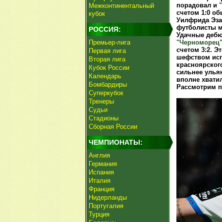
порадовал и
Межконтинентальный
счетом 1:0 об
кубок
Уилфрида Эза
футболисты 
РОССИЯ:
Удачные дебю
Премьер-лига
"Черноморец
счетом 3:2. Э
Первая лига
шефством исп
Вторая лига
красноярског
Кубок России
сильнее улья
Календарь
вполне хвати
Бомбардиры
Рассмотрим п
Суперкубок
Тренеры
Судьи
Стадионы
Сборная России
ЧЕМПИОНАТЫ:
Англия
Германия
Испания
Италия
Франция
Нидерланды
Португалия
Турция