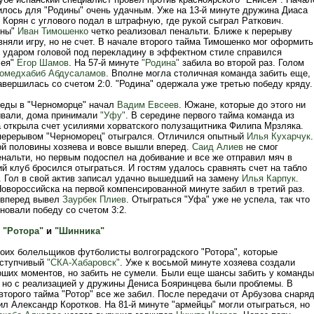
илось для "Родины" очень удачным. Уже на 13-й минуте дружина Диаса
 Корян с углового подал в штрафную, где рукой сыграл Раткович.
ины"
Иван Тимошенко
четко реализовал пенальти. Ближе к перерыву
няли игру, но не счет. В начале второго тайма Тимошенко мог оформить
го ударом головой под перекладину в эффектном стиле справился
сея"
Егор Шамов
. На 57-й минуте
"Родина"
забила во второй раз. Голом
омедхабиб Абдусаламов
. Вполне могла столичная команда забить еще,
завершилась со счетом 2:0. "Родина" одержала уже третью победу кряду.
беды в "Черноморце" начал
Вадим Евсеев
. Южане, которые до этого ни
ывали, дома принимали
"Уфу"
. В середине первого тайма команда из
 открыла счет усилиями хорватского полузащитника Филипа Мрзляка.
ерерывом "Черноморец" отыгрался. Отличился опытный
Илья Кухарчук
.
ой половины хозяева и вовсе вышли вперед.
Саид Алиев
не смог
енальти, но первым подоспел на добивание и все же отправил мяч в
й клуб бросился отыграться. И гостям удалось сравнять счет на табло
е. Гол в свой актив записал удачно вышедший на замену
Илья Карпук
.
овороссийска на первой компенсированной минуте забил в третий раз.
 вперед вывел
Заурбек Плиев
. Отыграться "Уфа" уже не успела, так что
новали победу со счетом 3:2.
ы
"Ротора"
и
"Шинника"
оих болельщиков футболисты волгоградского "Ротора", которые
уступчивый
"СКА-Хабаровск"
. Уже к восьмой минуте хозяева создали
оших моментов, но забить не сумели. Были еще шансы забить у команды
, но с реализацией у дружины Дениса Бояринцева были проблемы. В
торого тайма "Ротор" все же забил. После передачи от Арбузова снаря
ил Александр Коротков. На 81-й минуте "армейцы" могли отыграться, но