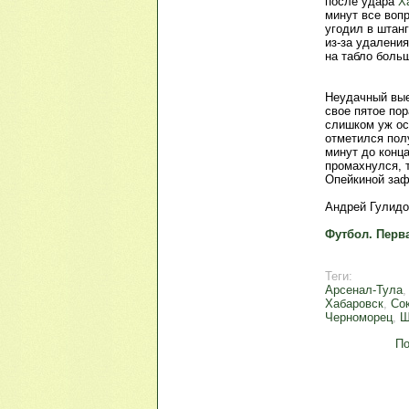
после удара
Х
минут все воп
угодил в штан
из-за удаления
на табло больш
Неудачный вые
свое пятое пор
слишком уж ос
отметился по
минут до конца
промахнулся, т
Опейкиной заф
Андрей Гулидо
Футбол. Перва
Теги:
Арсенал-Тула
Хабаровск
,
Со
Черноморец
,
Ш
По