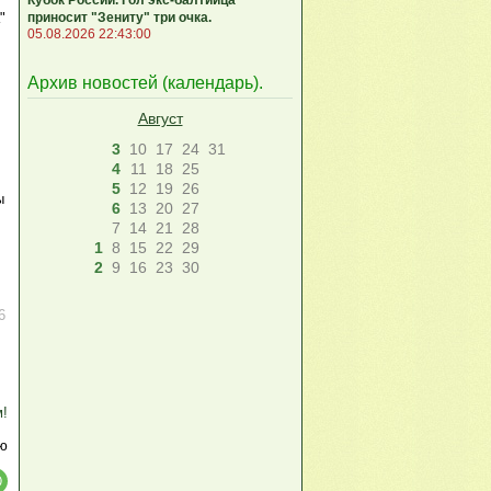
приносит "Зениту" три очка.
"
05.08.2026 22:43:00
Архив новостей (
календарь
).
Август
3
10
17
24
31
4
11
18
25
5
12
19
26
ы
6
13
20
27
7
14
21
28
1
8
15
22
29
2
9
16
23
30
6
м!
ю