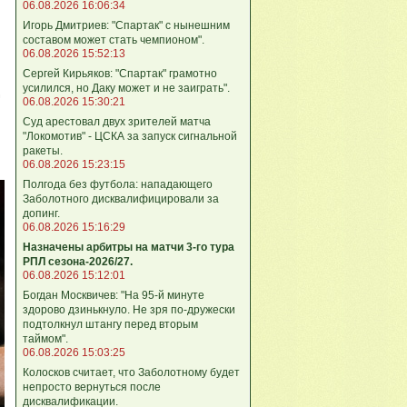
06.08.2026 16:06:34
Игорь Дмитриев: "Спартак" с нынешним
составом может стать чемпионом".
06.08.2026 15:52:13
Сергей Кирьяков: "Спартак" грамотно
усилился, но Даку может и не заиграть".
06.08.2026 15:30:21
Суд арестовал двух зрителей матча
"Локомотив" - ЦСКА за запуск сигнальной
ракеты.
06.08.2026 15:23:15
Полгода без футбола: нападающего
Заболотного дисквалифицировали за
допинг.
06.08.2026 15:16:29
Назначены арбитры на матчи 3-го тура
РПЛ сезона-2026/27.
06.08.2026 15:12:01
Богдан Москвичев: "На 95‑й минуте
здорово дзинькнуло. Не зря по‑дружески
подтолкнул штангу перед вторым
таймом".
06.08.2026 15:03:25
Колосков считает, что Заболотному будет
непросто вернуться после
дисквалификации.