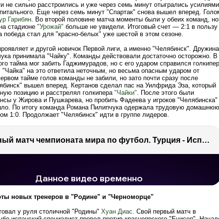
ти не сильно расстроились и уже через семь минут отыгрались усилиями
итального. Еще через семь минут "Спартак" снова вышел вперед. Голо
ур Гарибян
. Во второй половине матча моменты были у обеих команд, но
 на стадионе
"Урожай"
больше не увидели. Итоговый счет — 2:1 в пользу
а победа стал для "красно-белых" уже шестой в этом сезоне.
роявляет и другой новичок Первой лиги, а именно "Челябинск". Дружина
ука принимала "Чайку". Команды действовали достаточно осторожно. В
го тайма мог забить Гаджимурадов, но с его ударом справился голкипе
 "Чайка" на это ответила неточным, но весьма опасным ударом от
ервом тайме голов команды не забили, но зато почти сразу после
ябинск" вышел вперед. Кертанов сделал пас на Уилфрида Эза, который
ную позицию и расстрелял голкипера
"Чайки"
. После этого были
нсы у Жирова и Пушкарева, но пробить Фадеева у игроков "Челябинска"
ло. По итогу команда Романа Пилипчука одержала трудовую домашню
ом 1:0. Продолжает "Челябинск" идти в группе лидеров.
Отборочный матч чемпионата мира по футбол. Турция - Испания. Обзор
просмотров
7.2 тыс.
ты новых тренеров в "Родине" и "Черноморце"
товал у руля столичной "Родины"
Хуан Диас
. Свой первый матч в
убе испанский специалист провел против красноярского "Енисея". Начал