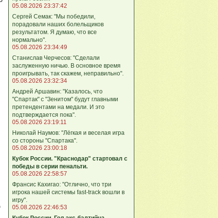
05.08.2026 23:37:42
Сергей Семак: "Мы победили,
порадовали наших болельщиков
результатом. Я думаю, что все
нормально".
05.08.2026 23:34:49
Станислав Черчесов: "Сделали
заслуженную ничью. В основное время
проигрывать, так скажем, неправильно".
05.08.2026 23:32:34
Андрей Аршавин: "Казалось, что
"Спартак" с "Зенитом" будут главными
претендентами на медали. И это
подтверждается пока".
05.08.2026 23:19:11
Николай Наумов: "Лёгкая и веселая игра
со стороны "Спартака".
05.08.2026 23:00:18
Кубок России. "Краснодар" стартовал с
победы в серии пенальти.
05.08.2026 22:58:57
Франсис Кахигао: "Отлично, что три
игрока нашей системы fast‑track вошли в
игру".
д
05.08.2026 22:46:53
Кубок России. Гол экс-балтийца