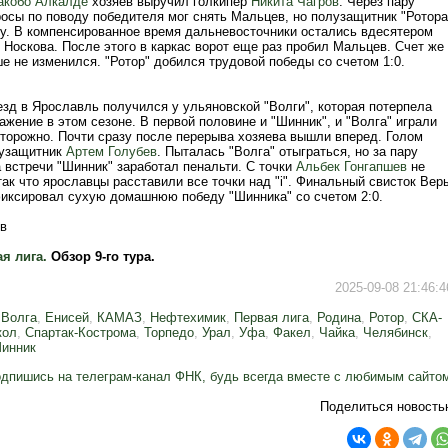
акобо Алкалде
хозяев выручил голкипер
Никита Чагров
. Через пару
росы по поводу победителя мог снять Мальцев, но полузащитник "Ротора
гу. В компенсированное время дальневосточники остались вдесятером
 Носкова. После этого в каркас ворот еще раз пробил Мальцев. Счет же
е не изменился. "Ротор" добился трудовой победы со счетом 1:0.
зд в Ярославль получился у ульяновской "Волги", которая потерпела
ажение в этом сезоне. В первой половине и "Шинник", и "Волга" играли
торожно. Почти сразу после перерыва хозяева вышли вперед. Голом
лузащитник
Артем Голубев
. Пыталась "Волга" отыграться, но за пару
 встречи "Шинник" заработал пенальти. С точки
Альбек Гонгапшев
не
ак что ярославцы расставили все точки над "i". Финальный свисток Вер
иксировал сухую домашнюю победу "Шинника" со счетом 2:0.
в
я лига.
Обзор 9-го тура.
2025-09-08 21:46:4
,
Волга
,
Енисей
,
КАМАЗ
,
Нефтехимик
,
Первая лига
,
Родина
,
Ротор
,
СКА-
кол
,
Спартак-Кострома
,
Торпедо
,
Урал
,
Уфа
,
Факел
,
Чайка
,
Челябинск
,
инник
дпишись на телеграм-канал ФНК, будь всегда вместе с любимым сайто
Поделиться новость