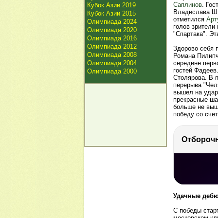
Саплинов
. Гос
Кубок Азии 2019
Владислава Шп
Кубок Азии 2015
отметился
Арт
Олимпиада 2024
голов зрители
Олимпиада 2020
"Спартака". Эт
Олимпиада 2016
Олимпиада 2012
Здорово себя п
Олимпиада 2008
Романа Пилипч
Олимпиада 2004
середине перво
гостей Фадеев.
Олимпиада 2000
Столярова. В п
перерыва "Чел
вышел на удар
прекрасные ша
больше не выш
победу со счет
РЕКЛАМА
РЕКЛАМА
375 тыс. 
Удачные дебю
С победы стар
московском кл